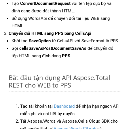
Tạo
ConvertDocumentRequest
với tên tệp cục bộ và
định dạng được đặt thành HTML.
Sử dụng WordsApi để chuyển đổi tài liệu WEB sang
HTML.
Chuyển đổi HTML sang PPS bằng CellsApi
Khởi tạo
SaveOption
từ CellsAPI với SaveFormat là PPS
Gọi
cellsSaveAsPostDocumentSaveAs
để chuyển đổi
tệp HTML sang định dạng
PPS
Bắt đầu tận dụng API Aspose.Total
REST cho WEB to PPS
Tạo tài khoản tại
Dashboard
để nhận hạn ngạch API
miễn phí và chi tiết ủy quyền
Tải Aspose.Words và Aspose.Cells Cloud SDK cho
mã nguồn Net từ
Aspose.Words GitHub
và