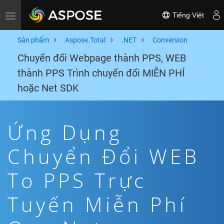
Tiếng Việt
Toggle navigation
Sản phẩm
Aspose.Total
.NET
Conversion
Chuyển đổi Webpage thành PPS, WEB
thành PPS Trình chuyển đổi MIỄN PHÍ
hoặc Net SDK
Ứng Dụng
Chuyển Đổi WEB
To PPS Trực
Tuyến Miễn Phí