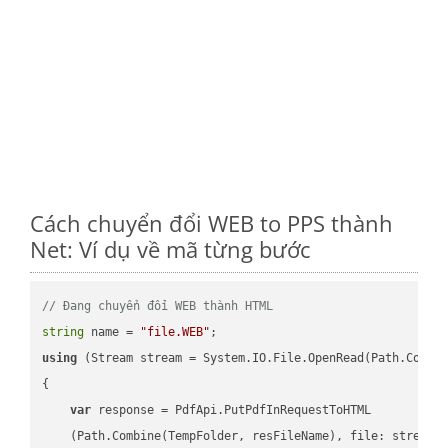
Cách chuyển đổi WEB to PPS thành
Net: Ví dụ về mã từng bước
// Đang chuyển đổi WEB thành HTML
string
 name = 
"file.WEB"
using
 (Stream stream = System.IO.File.OpenRead(Path.Combin
{

var
 response = PdfApi.PutPdfInRequestToHTML

    (Path.Combine(TempFolder, resFileName), file: stream);