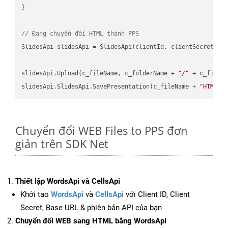
}

// Đang chuyển đổi HTML thành PPS
SlidesApi slidesApi = SlidesApi(clientId, clientSecret);

slidesApi.Upload(c_fileName, c_folderName + 
"/"
 + c_fileNa
slidesApi.SlidesApi.SavePresentation(c_fileName + 
"HTML"
,
Chuyển đổi WEB Files to PPS đơn
giản trên SDK Net
Thiết lập WordsApi và CellsApi
Khởi tạo
WordsApi
và
CellsApi
với Client ID, Client
Secret, Base URL & phiên bản API của bạn
Chuyển đổi WEB sang HTML bằng WordsApi