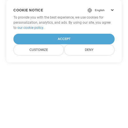
COOKIE NOTICE
To provide you with the best experience, we use cookies for
personalization, analytics, and ads. By using our site, you agree
to
our cookie policy
.
ACCEPT
CUSTOMIZE
DENY
Tùy chọn chuyển đổi Word khác
Chuyển đổi DOTX thành DOC
DOC:
Microsoft Word Binary Format
Chuyển đổi DOTX thành DOT
DOT:
Microsoft Word Template Files