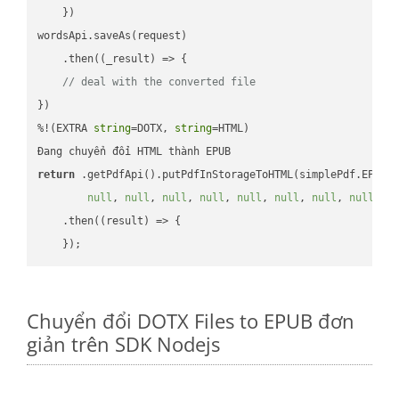
    })

wordsApi.saveAs(request)

    .then(
(
_result
) =>
 {

// deal with the converted file
})

%!(EXTRA 
string
=DOTX, 
string
=HTML)

return
 .getPdfApi().putPdfInStorageToHTML(simplePdf.EPUB,
null
, 
null
, 
null
, 
null
, 
null
, 
null
, 
null
, 
null
, 
n
    .then(
(
result
) =>
 {

Chuyển đổi DOTX Files to EPUB đơn
giản trên SDK Nodejs