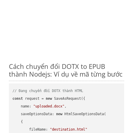
Cách chuyển đổi DOTX to EPUB
thành Nodejs: Ví dụ về mã từng bước
// Đang chuyển đổi DOTX thành HTML
const
 request = 
new
 SaveAsRequest({

name
: 
"uploaded.docx"
,

saveOptionsData
: 
new
 HtmlSaveOptionsData(

    {

fileName
: 
"destination.html"