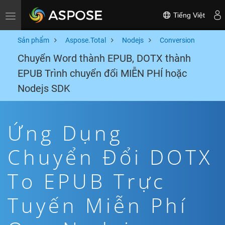
Tiếng Việt
Toggle navigation
Sản phẩm
Aspose.Total
Nodejs
Conversion
Chuyển Word thành EPUB, DOTX thành
EPUB Trình chuyển đổi MIỄN PHÍ hoặc
Nodejs SDK
Ứng Dụng
Chuyển Đổi DOTX
To EPUB Trực
Tuyến Miễn Phí