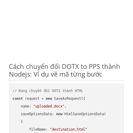
Cách chuyển đổi DOTX to PPS thành
Nodejs: Ví dụ về mã từng bước
// Đang chuyển đổi DOTX thành HTML
const
 request = 
new
 SaveAsRequest({

name
: 
"uploaded.docx"
,

saveOptionsData
: 
new
 HtmlSaveOptionsData(

    {

fileName
: 
"destination.html"