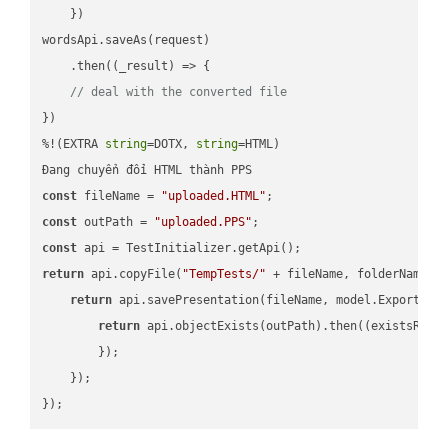
    })

wordsApi.saveAs(request)

    .then(
(
_result
) =>
 {

// deal with the converted file
})

%!(EXTRA 
string
=DOTX, 
string
=HTML)

const
 fileName = 
"uploaded.HTML"
const
 outPath = 
"uploaded.PPS"
const
return
 api.copyFile(
"TempTests/"
 + fileName, folderName +
return
 api.savePresentation(fileName, model.ExportFor
return
 api.objectExists(outPath).then(
(
existsResu
        });

    });
