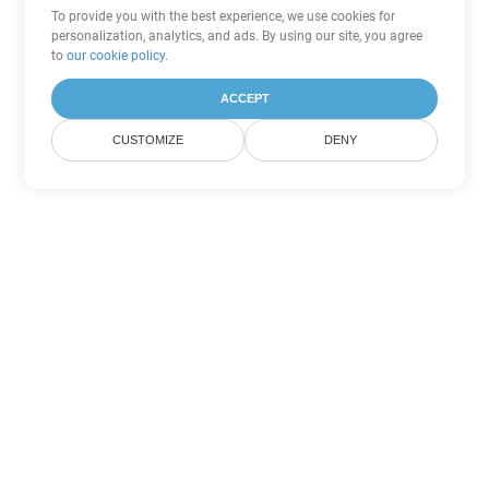
To provide you with the best experience, we use cookies for
personalization, analytics, and ads. By using our site, you agree
to
our cookie policy
.
ACCEPT
CUSTOMIZE
DENY
Tùy chọn chuyển đổi Word khác
Chuyển đổi DOTX thành DOC
DOC:
Microsoft Word Binary Format
Chuyển đổi DOTX thành DOT
DOT:
Microsoft Word Template Files
Chuyển đổi DOTX thành DOCX