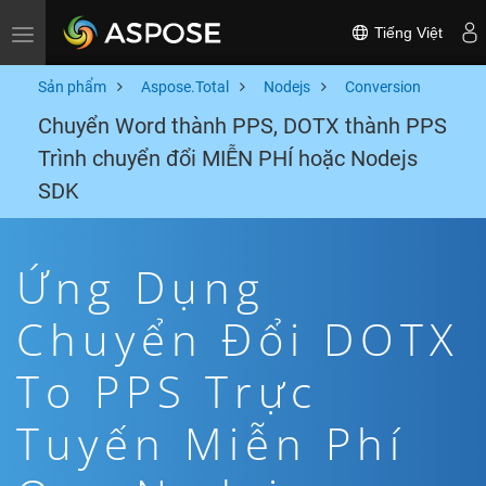
Tiếng Việt
Toggle navigation
Sản phẩm
Aspose.Total
Nodejs
Conversion
Chuyển Word thành PPS, DOTX thành PPS
Trình chuyển đổi MIỄN PHÍ hoặc Nodejs
SDK
Ứng Dụng
Chuyển Đổi DOTX
To PPS Trực
Tuyến Miễn Phí