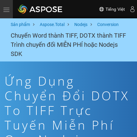
Tiếng Việt
Toggle navigation
Sản phẩm
Aspose.Total
Nodejs
Conversion
Chuyển Word thành TIFF, DOTX thành TIFF
Trình chuyển đổi MIỄN PHÍ hoặc Nodejs
SDK
Ứng Dụng
Chuyển Đổi DOTX
To TIFF Trực
Tuyến Miễn Phí