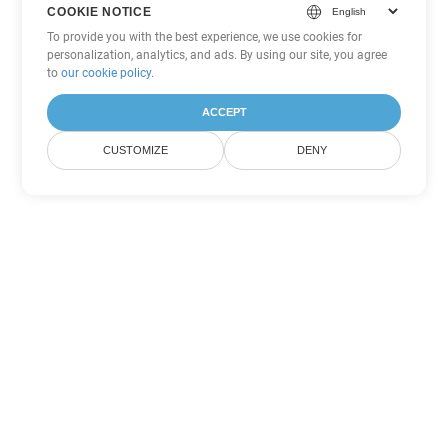
COOKIE NOTICE
To provide you with the best experience, we use cookies for
personalization, analytics, and ads. By using our site, you agree
to
our cookie policy
.
ACCEPT
CUSTOMIZE
DENY
Tùy chọn chuyển đổi Word khác
Chuyển đổi DOTX thành DOC
DOC:
Microsoft Word Binary Format
Chuyển đổi DOTX thành DOT
DOT:
Microsoft Word Template Files