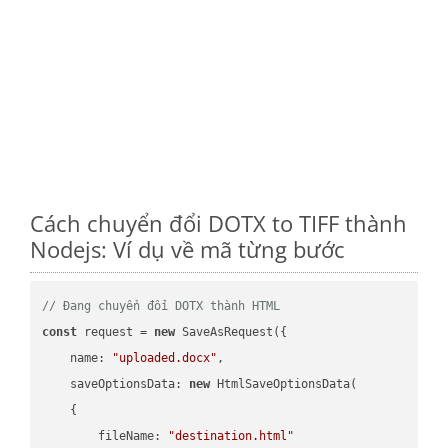
Cách chuyển đổi DOTX to TIFF thành
Nodejs: Ví dụ về mã từng bước
// Đang chuyển đổi DOTX thành HTML
const
 request = 
new
 SaveAsRequest({

name
: 
"uploaded.docx"
,

saveOptionsData
: 
new
 HtmlSaveOptionsData(

    {

fileName
: 
"destination.html"