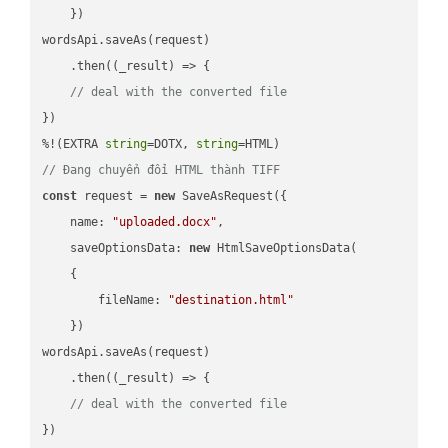
    })

wordsApi.saveAs(request)

    .then(
(
_result
) =>
 {

// deal with the converted file
})

%!(EXTRA 
string
=DOTX, 
string
// Đang chuyển đổi HTML thành TIFF
const
 request = 
new
 SaveAsRequest({

name
: 
"uploaded.docx"
,

saveOptionsData
: 
new
 HtmlSaveOptionsData(

    {

fileName
: 
"destination.html"
    })

wordsApi.saveAs(request)

    .then(
(
_result
) =>
 {

// deal with the converted file
})
