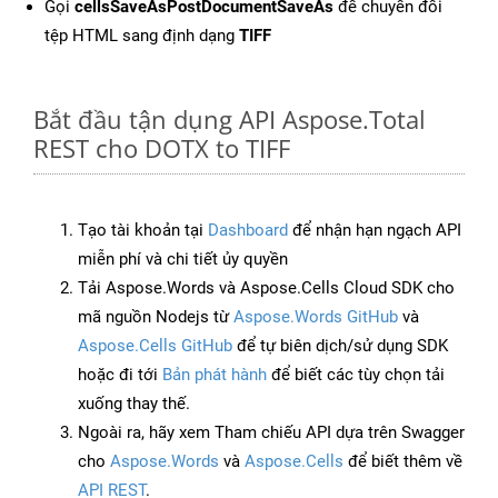
Gọi
cellsSaveAsPostDocumentSaveAs
để chuyển đổi
tệp HTML sang định dạng
TIFF
Bắt đầu tận dụng API Aspose.Total
REST cho DOTX to TIFF
Tạo tài khoản tại
Dashboard
để nhận hạn ngạch API
miễn phí và chi tiết ủy quyền
Tải Aspose.Words và Aspose.Cells Cloud SDK cho
mã nguồn Nodejs từ
Aspose.Words GitHub
và
Aspose.Cells GitHub
để tự biên dịch/sử dụng SDK
hoặc đi tới
Bản phát hành
để biết các tùy chọn tải
xuống thay thế.
Ngoài ra, hãy xem Tham chiếu API dựa trên Swagger
cho
Aspose.Words
và
Aspose.Cells
để biết thêm về
API REST
.