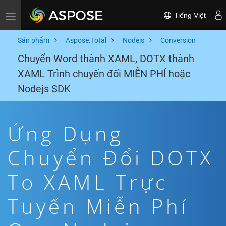
Tiếng Việt
Toggle navigation
Sản phẩm
Aspose.Total
Nodejs
Conversion
Chuyển Word thành XAML, DOTX thành
XAML Trình chuyển đổi MIỄN PHÍ hoặc
Nodejs SDK
Ứng Dụng
Chuyển Đổi DOTX
To XAML Trực
Tuyến Miễn Phí