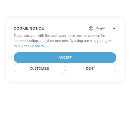
COOKIE NOTICE
To provide you with the best experience, we use cookies for
personalization, analytics, and ads. By using our site, you agree
to
our cookie policy
.
ACCEPT
CUSTOMIZE
DENY
Tùy chọn chuyển đổi Word khác
Chuyển đổi DOTX thành DOC
DOC:
Microsoft Word Binary Format