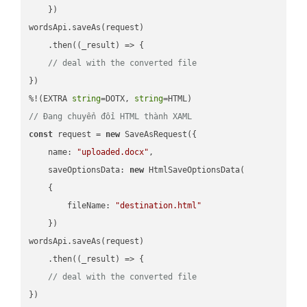
    })

wordsApi.saveAs(request)

    .then(
(
_result
) =>
 {

// deal with the converted file
})

%!(EXTRA 
string
=DOTX, 
string
// Đang chuyển đổi HTML thành XAML
const
 request = 
new
 SaveAsRequest({

name
: 
"uploaded.docx"
,

saveOptionsData
: 
new
 HtmlSaveOptionsData(

    {

fileName
: 
"destination.html"
    })

wordsApi.saveAs(request)

    .then(
(
_result
) =>
 {

// deal with the converted file
})
