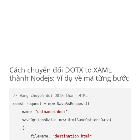
Cách chuyển đổi DOTX to XAML
thành Nodejs: Ví dụ về mã từng bước
// Đang chuyển đổi DOTX thành HTML
const
 request = 
new
 SaveAsRequest({

name
: 
"uploaded.docx"
,

saveOptionsData
: 
new
 HtmlSaveOptionsData(

    {

fileName
: 
"destination.html"