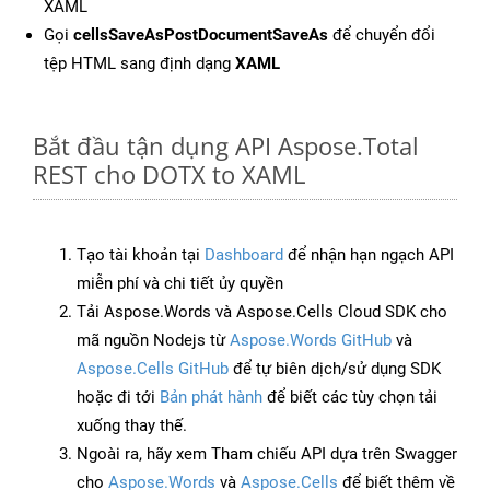
XAML
Gọi
cellsSaveAsPostDocumentSaveAs
để chuyển đổi
tệp HTML sang định dạng
XAML
Bắt đầu tận dụng API Aspose.Total
REST cho DOTX to XAML
Tạo tài khoản tại
Dashboard
để nhận hạn ngạch API
miễn phí và chi tiết ủy quyền
Tải Aspose.Words và Aspose.Cells Cloud SDK cho
mã nguồn Nodejs từ
Aspose.Words GitHub
và
Aspose.Cells GitHub
để tự biên dịch/sử dụng SDK
hoặc đi tới
Bản phát hành
để biết các tùy chọn tải
xuống thay thế.
Ngoài ra, hãy xem Tham chiếu API dựa trên Swagger
cho
Aspose.Words
và
Aspose.Cells
để biết thêm về