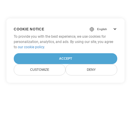
COOKIE NOTICE
To provide you with the best experience, we use cookies for
personalization, analytics, and ads. By using our site, you agree
to
our cookie policy
.
ACCEPT
CUSTOMIZE
DENY
Tùy chọn chuyển đổi Word khác
Chuyển đổi DOTX thành DOC
DOC:
Microsoft Word Binary Format