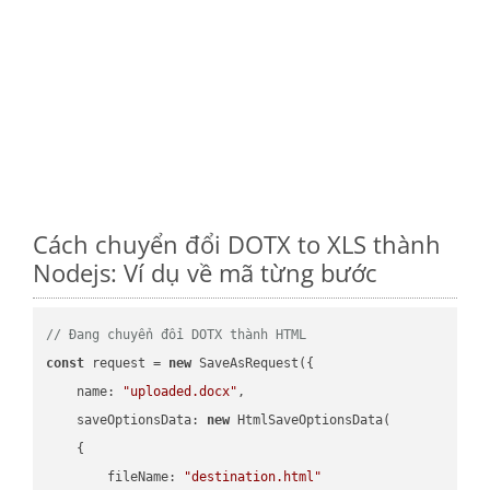
Cách chuyển đổi DOTX to XLS thành
Nodejs: Ví dụ về mã từng bước
// Đang chuyển đổi DOTX thành HTML
const
 request = 
new
 SaveAsRequest({

name
: 
"uploaded.docx"
,

saveOptionsData
: 
new
 HtmlSaveOptionsData(

    {

fileName
: 
"destination.html"