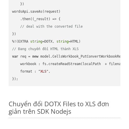
    })

wordsApi.saveAs(request)

    .then(
(
_result
) =>
 {

// deal with the converted file
})

%!(EXTRA 
string
=DOTX, 
string
// Đang chuyển đổi HTML thành XLS
var
 req = 
new
 model.CellsWorkbook_PutConvertWorkbookReques
workbook
 : fs.createReadStream(localPath  + filename 
format
 : 
"XLS"
,

Chuyển đổi DOTX Files to XLS đơn
giản trên SDK Nodejs