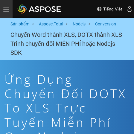
Tiếng Việt
Toggle navigation
Sản phẩm
Aspose.Total
Nodejs
Conversion
Chuyển Word thành XLS, DOTX thành XLS
Trình chuyển đổi MIỄN PHÍ hoặc Nodejs
SDK
Ứng Dụng
Chuyển Đổi DOTX
To XLS Trực
Tuyến Miễn Phí