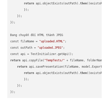
return
 api.objectExists(outPath).
then
(
(existsResu
        });

    });

});

Đang chuyển đổi HTML thành JPEG

const fileName = 
"uploaded.HTML"
;

const outPath = 
"uploaded.JPEG"
;

return
 api.copyFile(
"TempTests/"
 + fileName, folderName +
return
 api.savePresentation(fileName, model.ExportFor
return
 api.objectExists(outPath).
then
(
(existsResu
        });

    });
