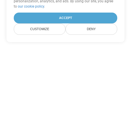
personalization, analytics, and ads. By using our site, you agree
to
our cookie policy
.
ACCEPT
CUSTOMIZE
DENY
Tùy chọn chuyển đổi
PowerPoint khác
Chuyển đổi ODP thành DOC
DOC:
Microsoft Word Binary Format
Chuyển đổi ODP thành DOT
DOT:
Microsoft Word Template Files
Chuyển đổi ODP thành DOCX