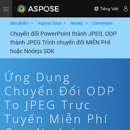
Tiếng Việt
Toggle navigation
Sản phẩm
Aspose.Total
Nodejs
Conversion
Chuyển đổi PowerPoint thành JPEG, ODP
thành JPEG Trình chuyển đổi MIỄN PHÍ
hoặc Nodejs SDK
Ứng Dụng
Chuyển Đổi ODP
To JPEG Trực
Tuyến Miễn Phí