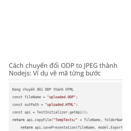
Cách chuyển đổi ODP to JPEG thành
Nodejs: Ví dụ về mã từng bước
Đang chuyển đổi ODP thành HTML

const fileName = 
"uploaded.ODP"
;

const outPath = 
"uploaded.HTML"
;

return
 api.copyFile(
"TempTests/"
 + fileName, folderName +
return
 api.savePresentation(fileName, model.ExportFor