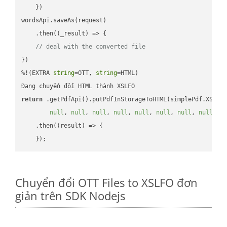
    })

wordsApi.saveAs(request)

    .then(
(
_result
) =>
 {

// deal with the converted file
})

%!(EXTRA 
string
=OTT, 
string
=HTML)

return
 .getPdfApi().putPdfInStorageToHTML(simplePdf.XSLFO
null
, 
null
, 
null
, 
null
, 
null
, 
null
, 
null
, 
null
, 
n
    .then(
(
result
) =>
 {

Chuyển đổi OTT Files to XSLFO đơn
giản trên SDK Nodejs