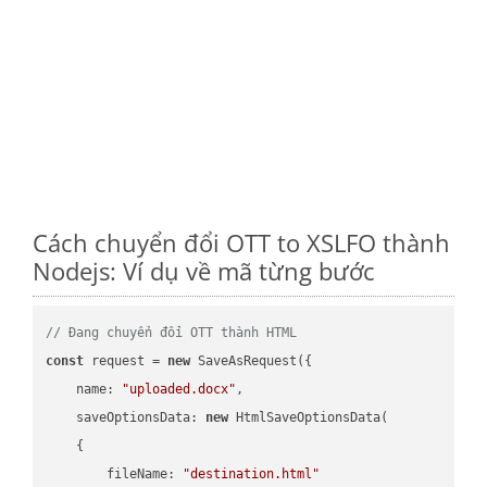
Cách chuyển đổi OTT to XSLFO thành
Nodejs: Ví dụ về mã từng bước
// Đang chuyển đổi OTT thành HTML
const
 request = 
new
 SaveAsRequest({

name
: 
"uploaded.docx"
,

saveOptionsData
: 
new
 HtmlSaveOptionsData(

    {

fileName
: 
"destination.html"