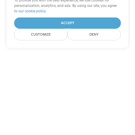
To provide you with the best experience, we use cookies for
personalization, analytics, and ads. By using our site, you agree
to
our cookie policy
.
ACCEPT
CUSTOMIZE
DENY
Tùy chọn chuyển đổi Word khác
Chuyển đổi OTT thành DOC
DOC:
Microsoft Word Binary Format
Chuyển đổi OTT thành DOT
DOT:
Microsoft Word Template Files
Chuyển đổi OTT thành DOCX