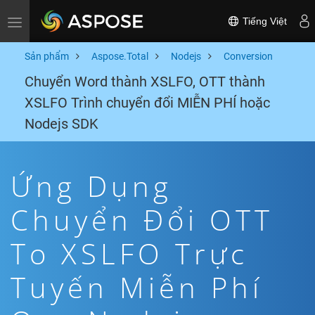
Tiếng Việt
Toggle navigation
Sản phẩm
Aspose.Total
Nodejs
Conversion
Chuyển Word thành XSLFO, OTT thành
XSLFO Trình chuyển đổi MIỄN PHÍ hoặc
Nodejs SDK
Ứng Dụng
Chuyển Đổi OTT
To XSLFO Trực
Tuyến Miễn Phí