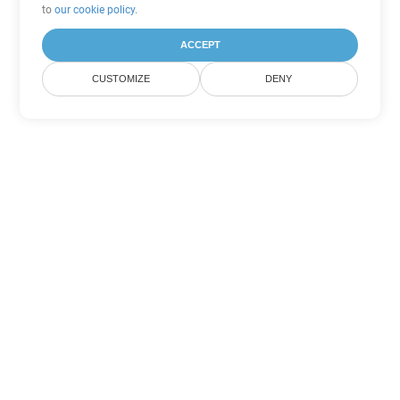
to
our cookie policy
.
ACCEPT
CUSTOMIZE
DENY
Tùy chọn chuyển đổi Word khác
Chuyển đổi PDF thành DOC
DOC:
Microsoft Word Binary Format
Chuyển đổi PDF thành DOT
DOT:
Microsoft Word Template Files
Chuyển đổi PDF thành DOCX
DOCX:
Office 2007+ Word Document