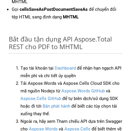
MHTML
Gọi
cellsSaveAsPostDocumentSaveAs
để chuyển đổi
tệp HTML sang định dạng
MHTML
Bắt đầu tận dụng API Aspose.Total
REST cho PDF to MHTML
Tạo tài khoản tại
Dashboard
để nhận hạn ngạch API
miễn phí và chi tiết ủy quyền
Tải Aspose.Words và Aspose.Cells Cloud SDK cho
mã nguồn Nodejs từ
Aspose.Words GitHub
và
Aspose.Cells GitHub
để tự biên dịch/sử dụng SDK
hoặc đi tới
Bản phát hành
để biết các tùy chọn tải
xuống thay thế.
Ngoài ra, hãy xem Tham chiếu API dựa trên Swagger
cho
Aspose.Words
và
Aspose.Cells
để biết thêm về