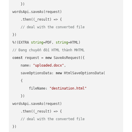
    })

wordsApi.saveAs(request)

    .then(
(
_result
) =>
 {

// deal with the converted file
})

%!(EXTRA 
string
=PDF, 
string
// Đang chuyển đổi HTML thành MHTML
const
 request = 
new
 SaveAsRequest({

name
: 
"uploaded.docx"
,

saveOptionsData
: 
new
 HtmlSaveOptionsData(

    {

fileName
: 
"destination.html"
    })

wordsApi.saveAs(request)

    .then(
(
_result
) =>
 {

// deal with the converted file
})
