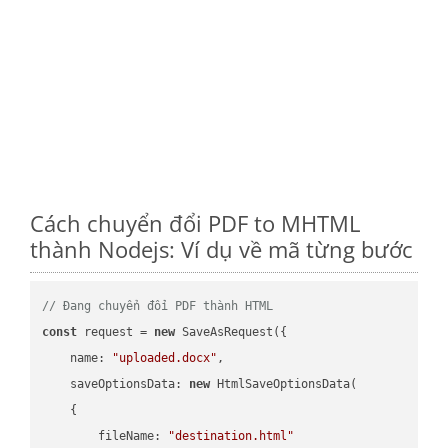
Cách chuyển đổi PDF to MHTML
thành Nodejs: Ví dụ về mã từng bước
// Đang chuyển đổi PDF thành HTML
const
 request = 
new
 SaveAsRequest({

name
: 
"uploaded.docx"
,

saveOptionsData
: 
new
 HtmlSaveOptionsData(

    {

fileName
: 
"destination.html"