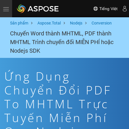
Tiếng Việt
Toggle navigation
Sản phẩm
Aspose.Total
Nodejs
Conversion
Chuyển Word thành MHTML, PDF thành
MHTML Trình chuyển đổi MIỄN PHÍ hoặc
Nodejs SDK
Ứng Dụng
Chuyển Đổi PDF
To MHTML Trực
Tuyến Miễn Phí