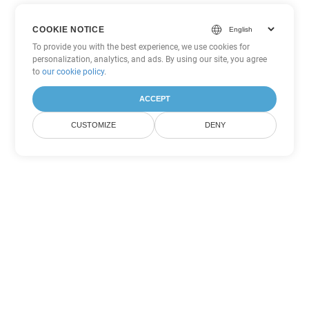
COOKIE NOTICE
To provide you with the best experience, we use cookies for
personalization, analytics, and ads. By using our site, you agree
to
our cookie policy
.
ACCEPT
CUSTOMIZE
DENY
Tùy chọn chuyển đổi
PowerPoint khác
Chuyển đổi PPS thành DOC
DOC:
Microsoft Word Binary Format
Chuyển đổi PPS thành DOT