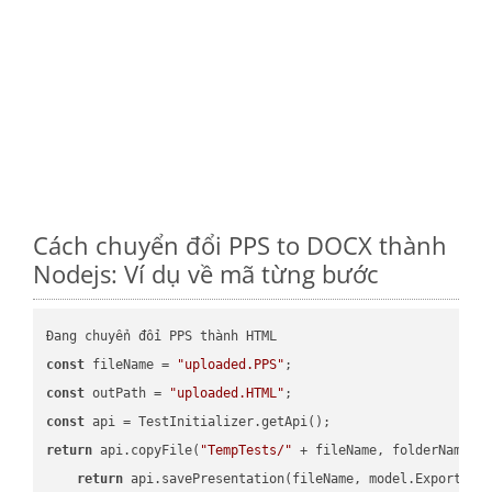
Cách chuyển đổi PPS to DOCX thành
Nodejs: Ví dụ về mã từng bước
const
 fileName = 
"uploaded.PPS"
const
 outPath = 
"uploaded.HTML"
const
return
 api.copyFile(
"TempTests/"
 + fileName, folderName +
return
 api.savePresentation(fileName, model.ExportFor