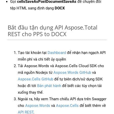
Gọi
cellsSaveAsPostDocumentSaveAs
để chuyển đổi
tệp HTML sang định dạng
DOCX
Bắt đầu tận dụng API Aspose.Total
REST cho PPS to DOCX
Tạo tài khoản tại
Dashboard
để nhận hạn ngạch API
miễn phí và chi tiết ủy quyền
Tải Aspose.Words và Aspose.Cells Cloud SDK cho
mã nguồn Nodejs từ
Aspose.Words GitHub
và
Aspose.Cells GitHub
để tự biên dịch/sử dụng SDK
hoặc đi tới
Bản phát hành
để biết các tùy chọn tải
xuống thay thế.
Ngoài ra, hãy xem Tham chiếu API dựa trên Swagger
cho
Aspose.Words
và
Aspose.Cells
để biết thêm về
API REST
.