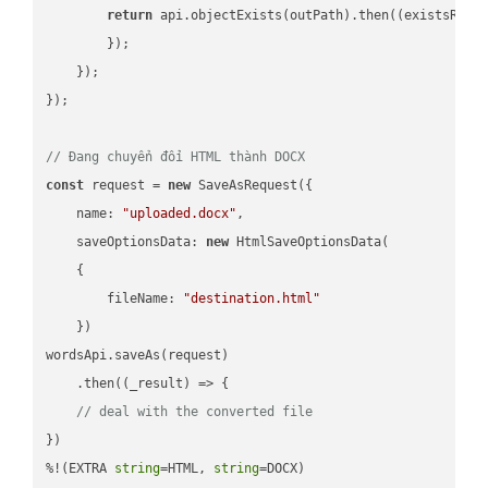
return
 api.objectExists(outPath).then(
(
existsResu
        });

    });

});

// Đang chuyển đổi HTML thành DOCX
const
 request = 
new
 SaveAsRequest({

name
: 
"uploaded.docx"
,

saveOptionsData
: 
new
 HtmlSaveOptionsData(

    {

fileName
: 
"destination.html"
    })

wordsApi.saveAs(request)

    .then(
(
_result
) =>
 {

// deal with the converted file
})

%!(EXTRA 
string
=HTML, 
string
=DOCX)