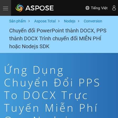
Tiếng Việt
Toggle navigation
Sản phẩm
Aspose.Total
Nodejs
Conversion
Chuyển đổi PowerPoint thành DOCX, PPS
thành DOCX Trình chuyển đổi MIỄN PHÍ
hoặc Nodejs SDK
Ứng Dụng
Chuyển Đổi PPS
To DOCX Trực
Tuyến Miễn Phí