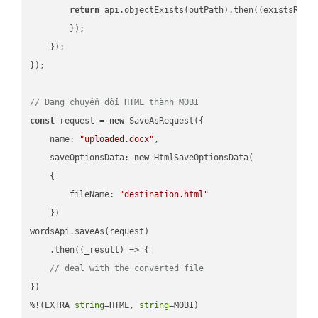
return
 api.objectExists(outPath).then(
(
existsResu
        });

    });

});

// Đang chuyển đổi HTML thành MOBI
const
 request = 
new
 SaveAsRequest({

name
: 
"uploaded.docx"
,

saveOptionsData
: 
new
 HtmlSaveOptionsData(

    {

fileName
: 
"destination.html"
    })

wordsApi.saveAs(request)

    .then(
(
_result
) =>
 {

// deal with the converted file
})

%!(EXTRA 
string
=HTML, 
string
=MOBI)