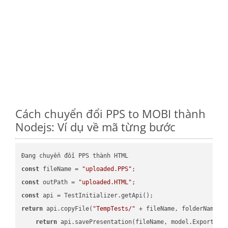
Cách chuyển đổi PPS to MOBI thành
Nodejs: Ví dụ về mã từng bước
const
 fileName = 
"uploaded.PPS"
const
 outPath = 
"uploaded.HTML"
const
return
 api.copyFile(
"TempTests/"
 + fileName, folderName +
return
 api.savePresentation(fileName, model.ExportFor