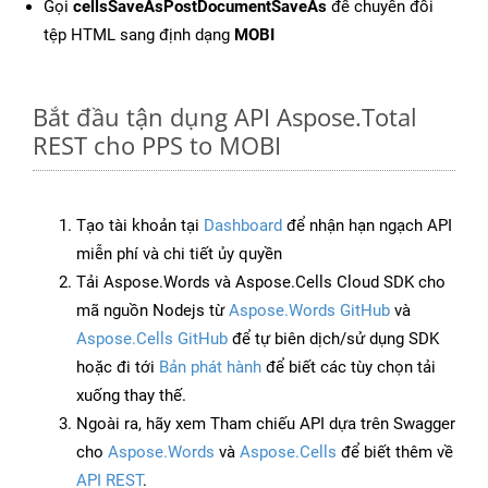
Gọi
cellsSaveAsPostDocumentSaveAs
để chuyển đổi
tệp HTML sang định dạng
MOBI
Bắt đầu tận dụng API Aspose.Total
REST cho PPS to MOBI
Tạo tài khoản tại
Dashboard
để nhận hạn ngạch API
miễn phí và chi tiết ủy quyền
Tải Aspose.Words và Aspose.Cells Cloud SDK cho
mã nguồn Nodejs từ
Aspose.Words GitHub
và
Aspose.Cells GitHub
để tự biên dịch/sử dụng SDK
hoặc đi tới
Bản phát hành
để biết các tùy chọn tải
xuống thay thế.
Ngoài ra, hãy xem Tham chiếu API dựa trên Swagger
cho
Aspose.Words
và
Aspose.Cells
để biết thêm về
API REST
.