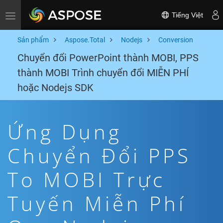
Tiếng Việt
Toggle navigation
Sản phẩm
Aspose.Total
Nodejs
Conversion
Chuyển đổi PowerPoint thành MOBI, PPS
thành MOBI Trình chuyển đổi MIỄN PHÍ
hoặc Nodejs SDK
Ứng Dụng
Chuyển Đổi PPS
To MOBI Trực
Tuyến Miễn Phí