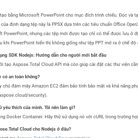
tạo bằng Microsoft PowerPoint cho mục đích trình chiếu. Đọc và t
 của định dạng tệp này là PPSX dựa trên các tiêu chuẩn Office Ope
ft PowerPoint, nhưng các tệp mới được tạo chỉ có thể được lưu ở đ
u khi PowerPoint hiển thị không giống như tệp PPT mở ra ở chế độ 
dụng SDK Nodejs: Hướng dẫn cho người mới bắt đầu
 tạo Aspose.Total Cloud API mà còn giúp cài đặt các thư viện cần 
 có an toàn không?
áy chủ đám mây Amazon EC2 đảm bảo tính bảo mật và khả năng phục
aspose.cloud/security).
 yêu thích của mình. Tôi nên làm gì?
ng Docker Container. Hãy thử sử dụng nó với cURL trong trường h
pose.Total Cloud cho Nodejs ở đâu?