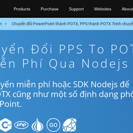
Products
Purchase
Support
Websites
About
n
Chuyển đổi PowerPoint thành POTX, PPS thành POTX Trình chuyể
yển Đổi PPS To PO
iễn Phí Qua Nodejs
uyến miễn phí hoặc SDK Nodejs để
OTX cũng như một số định dạng ph
oint.