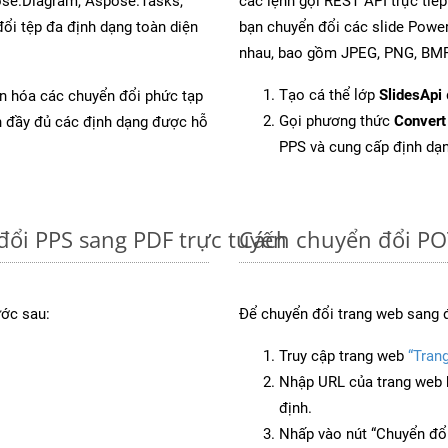
ose.Diagram, Aspose.Tasks,
các lệnh gọi REST API trực tiế
i tệp đa định dạng toàn diện
bạn chuyển đổi các slide Power
nhau, bao gồm JPEG, PNG, BMP,
Tạo cá thể lớp
SlidesApi
ản hóa các chuyển đổi phức tạp
Gọi phương thức
Convert
ch đầy đủ các định dạng được hỗ
PPS và cung cấp định dạ
đổi PPS sang PDF trực tuyến
Cách chuyển đổi PO
ước sau:
Để chuyển đổi trang web sang 
Truy cập trang web
“Tran
Nhập URL của trang web 
định.
Nhấp vào nút “Chuyển đổi