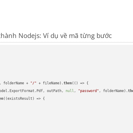
thành Nodejs: Ví dụ về mã từng bước
, folderName + 
"/"
 + fileName).
then
(
()
 =>
 {

odel.ExportFormat.Pdf, outPath, 
null
, 
"password"
, folderName).
th
en
(
(existsResult)
 =>
 {
