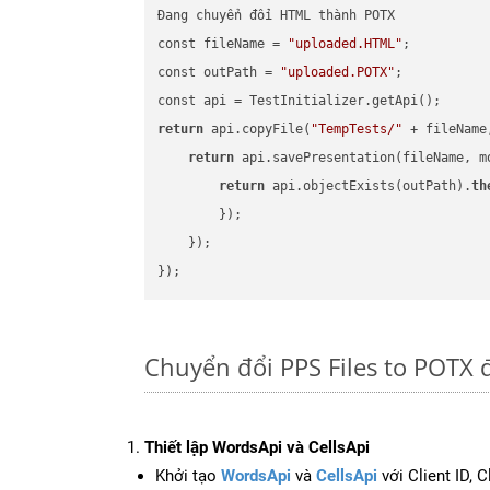
Đang chuyển đổi HTML thành POTX

const fileName = 
"uploaded.HTML"
;

const outPath = 
"uploaded.POTX"
;

return
 api.copyFile(
"TempTests/"
 + fileName
return
 api.savePresentation(fileName, m
return
 api.objectExists(outPath).
th
        });

    });

Chuyển đổi PPS Files to POTX 
Thiết lập WordsApi và CellsApi
Khởi tạo
WordsApi
và
CellsApi
với Client ID, 