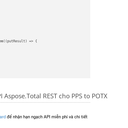
en
(
(putResult)
 =>
 {

I Aspose.Total REST cho PPS to POTX
ard
để nhận hạn ngạch API miễn phí và chi tiết