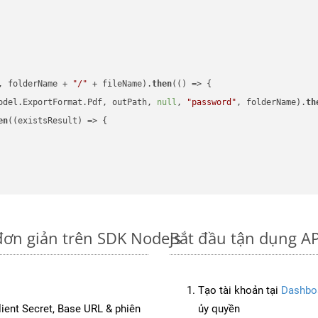
, folderName + 
"/"
 + fileName).
then
(
()
 =>
 {

odel.ExportFormat.Pdf, outPath, 
null
, 
"password"
, folderName).
th
en
(
(existsResult)
 =>
 {

đơn giản trên SDK Nodejs
Bắt đầu tận dụng AP
Tạo tài khoản tại
Dashbo
Client Secret, Base URL & phiên
ủy quyền