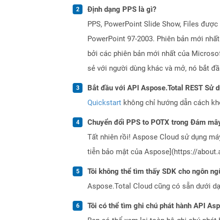
Định dạng PPS là gì?
PPS, PowerPoint Slide Show, Files được 
PowerPoint 97-2003. Phiên bản mới nhất
bởi các phiên bản mới nhất của Microso
sẻ với người dùng khác và mở, nó bắt đầ
Bắt đầu với API Aspose.Total REST Sử 
Quickstart
không chỉ hướng dẫn cách khởi
Chuyển đổi PPS to POTX trong Đám mây
Tất nhiên rồi! Aspose Cloud sử dụng m
tiễn bảo mật của Aspose](https://about.
Tôi không thể tìm thấy SDK cho ngôn ngữ
Aspose.Total Cloud cũng có sẵn dưới dạ
Tôi có thể tìm ghi chú phát hành API As