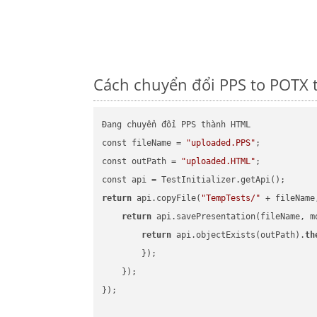
Cách chuyển đổi PPS to POTX 
Đang chuyển đổi PPS thành HTML

const fileName = 
"uploaded.PPS"
;

const outPath = 
"uploaded.HTML"
;

return
 api.copyFile(
"TempTests/"
 + fileName
return
 api.savePresentation(fileName, m
return
 api.objectExists(outPath).
th
        });

    });

});
