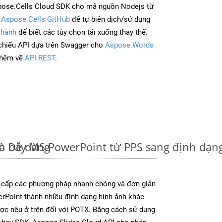
pose.Cells Cloud SDK cho mã nguồn Nodejs từ
à
Aspose.Cells GitHub
để tự biên dịch/sử dụng
 hành
để biết các tùy chọn tải xuống thay thế.
chiếu API dựa trên Swagger cho
Aspose.Words
thêm về
API REST
.
à Dễ dàng
nh bày MS PowerPoint từ PPS sang định dạn
 cấp các phương pháp nhanh chóng và đơn giản
rPoint thành nhiều định dạng hình ảnh khác
ược nêu ở trên đối với POTX. Bằng cách sử dụng