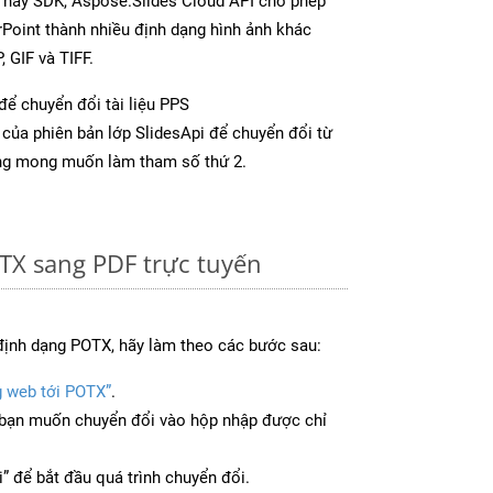
p hay SDK, Aspose.Slides Cloud API cho phép
Point thành nhiều định dạng hình ảnh khác
 GIF và TIFF.
để chuyển đổi tài liệu PPS
của phiên bản lớp SlidesApi để chuyển đổi từ
ng mong muốn làm tham số thứ 2.
TX sang PDF trực tuyến
định dạng POTX, hãy làm theo các bước sau:
g web tới POTX”
.
bạn muốn chuyển đổi vào hộp nhập được chỉ
” để bắt đầu quá trình chuyển đổi.