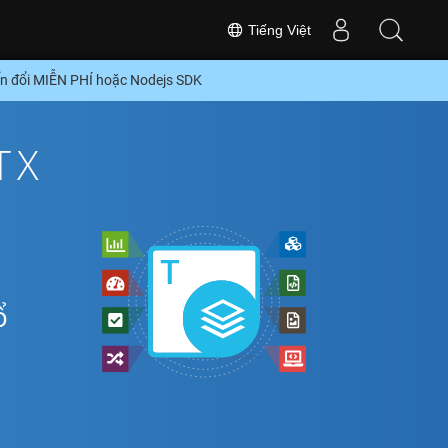
Tiếng Việt
n đổi MIỄN PHÍ hoặc Nodejs SDK
TX
ổ