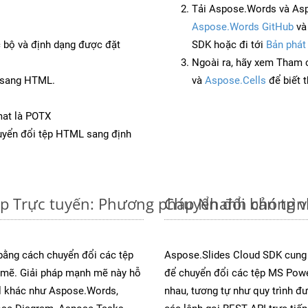
Tải Aspose.Words và As
Aspose.Words GitHub
v
c bộ và định dạng được đặt
SDK hoặc đi tới
Bản phát
Ngoài ra, hãy xem Tham 
S sang HTML.
và
Aspose.Cells
để biết 
mat là POTX
yển đổi tệp HTML sang định
ệp Trực tuyến: Phương pháp Nhanh chóng v
Chuyển đổi bản trì
 bằng cách chuyển đổi các tệp
Aspose.Slides Cloud SDK cung
mẽ. Giải pháp mạnh mẽ này hỗ
để chuyển đổi các tệp MS Powe
al khác như Aspose.Words,
nhau, tương tự như quy trình đ