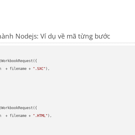
hành Nodejs: Ví dụ về mã từng bước
WorkbookRequest({

h  + filename + 
".SXC"
),

WorkbookRequest({

h  + filename + 
".HTML"
),
