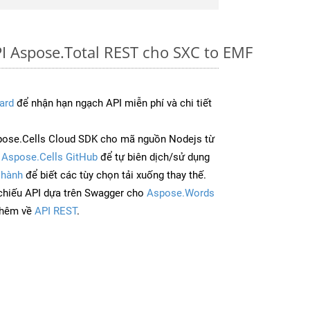
I Aspose.Total REST cho SXC to EMF
ard
để nhận hạn ngạch API miễn phí và chi tiết
pose.Cells Cloud SDK cho mã nguồn Nodejs từ
à
Aspose.Cells GitHub
để tự biên dịch/sử dụng
 hành
để biết các tùy chọn tải xuống thay thế.
chiếu API dựa trên Swagger cho
Aspose.Words
thêm về
API REST
.