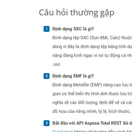
Câu hỏi thường gặp
Định dạng SXC là gì?
Định dạng tệp SXC (Sun XML Calc) thuộc
dùng vì đây là định dạng tệp bảng tính d
năng đáng kinh ngạc vì nó tự động cá n
.sxc.
Định dạng EMF là gì?
Định dạng Metafile (EMF) nâng cao lưu t
gian có thể hiển thị hình ảnh được lưu tr
nghĩa về các đối tượng, lệnh để vẽ và cá
đồ họa của riêng mình, tỷ lệ, kích thước
Bắt đầu với API Aspose.Total REST Sử 
Quickstart
không chỉ hướng dẫn cách khởi