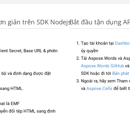
ơn giản trên SDK Nodejs
Bắt đầu tận dụng AP
Tạo tài khoản tại
Dashbo
Client Secret, Base URL & phiên
ủy quyền
Tải Aspose.Words và As
Aspose.Words GitHub
v
c bộ và định dạng được đặt
SDK hoặc đi tới
Bản phát
Ngoài ra, hãy xem Tham 
C sang HTML.
và
Aspose.Cells
để biết 
mat là EMF
yển đổi tệp HTML sang định