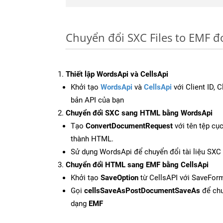
Chuyển đổi SXC Files to EMF đ
Thiết lập WordsApi và CellsApi
Khởi tạo
WordsApi
và
CellsApi
với Client ID, 
bản API của bạn
Chuyển đổi SXC sang HTML bằng WordsApi
Tạo
ConvertDocumentRequest
với tên tệp cụ
thành HTML.
Sử dụng WordsApi để chuyển đổi tài liệu SX
Chuyển đổi HTML sang EMF bằng CellsApi
Khởi tạo
SaveOption
từ CellsAPI với SaveFor
Gọi
cellsSaveAsPostDocumentSaveAs
để chu
dạng
EMF