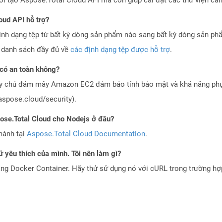
oud API hỗ trợ?
ịnh dạng tệp từ bất kỳ dòng sản phẩm nào sang bất kỳ dòng sản ph
a danh sách đầy đủ về
các định dạng tệp được hỗ trợ
.
có an toàn không?
áy chủ đám mây Amazon EC2 đảm bảo tính bảo mật và khả năng phục
aspose.cloud/security).
pose.Total Cloud cho Nodejs ở đâu?
hành tại
Aspose.Total Cloud Documentation
.
 yêu thích của mình. Tôi nên làm gì?
ng Docker Container. Hãy thử sử dụng nó với cURL trong trường h