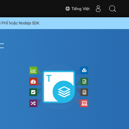
Tiếng Việt
N PHÍ hoặc Nodejs SDK
F