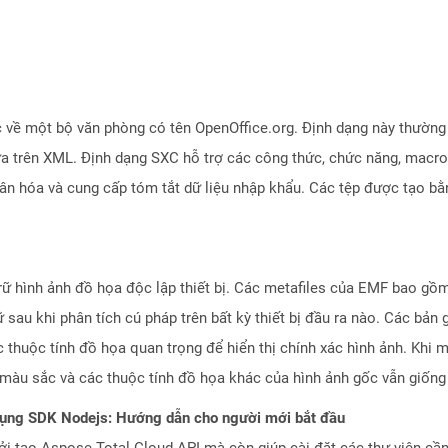
 về một bộ văn phòng có tên OpenOffice.org. Định dạng này thường 
ựa trên XML. Định dạng SXC hỗ trợ các công thức, chức năng, macro 
hân hóa và cung cấp tóm tắt dữ liệu nhập khẩu. Các tệp được tạo b
rữ hình ảnh đồ họa độc lập thiết bị. Các metafiles của EMF bao gồm 
ữ sau khi phân tích cú pháp trên bất kỳ thiết bị đầu ra nào. Các bản 
c thuộc tính đồ họa quan trọng để hiển thị chính xác hình ảnh. Khi
, màu sắc và các thuộc tính đồ họa khác của hình ảnh gốc vẫn giống 
dụng SDK Nodejs: Hướng dẫn cho người mới bắt đầu
 tạo Aspose.Total Cloud API mà còn giúp cài đặt các thư viện cần 