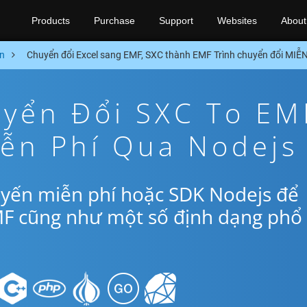
Products
Purchase
Support
Websites
About
n
Chuyển đổi Excel sang EMF, SXC thành EMF Trình chuyển đổi MIỄ
yển Đổi SXC To EM
iễn Phí Qua Nodejs
uyến miễn phí hoặc SDK Nodejs để
MF cũng như một số định dạng phổ