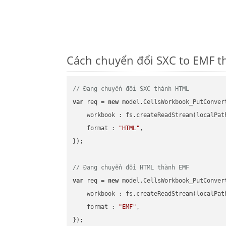
Cách chuyển đổi SXC to EMF t
// Đang chuyển đổi SXC thành HTML
var
 req = 
new
 model.CellsWorkbook_PutConvert
workbook
 : fs.createReadStream(localPat
format
 : 
"HTML"
,

});

// Đang chuyển đổi HTML thành EMF
var
 req = 
new
 model.CellsWorkbook_PutConvert
workbook
 : fs.createReadStream(localPat
format
 : 
"EMF"
,
