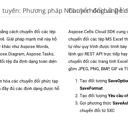
c tuyến: Phương pháp Nhanh chóng và Dễ 
Chuyển đổi bảng tí
 bằng cách chuyển đổi các tệp
Aspose.Cells Cloud SDK cung c
ẽ. Giải pháp mạnh mẽ này hỗ
chuyển đổi các tệp MS Excel th
al khác như Aspose.Words,
tự như quy trình được trình bày
pose.Diagram, Aspose.Tasks,
lệnh gọi REST API trực tiếp ha
i tệp đa định dạng toàn diện
chuyển đổi các trang tính Exce
gồm JPEG, PNG, BMP, GIF và TI
Tạo đối tượng
SaveOptio
ản hóa các chuyển đổi phức tạp
SaveFormat
.
ch đầy đủ các định dạng được hỗ
Tạo đối tượng
Yêu cầu ch
Gọi phương thức
SaveAs
chuyển đổi từ SXC