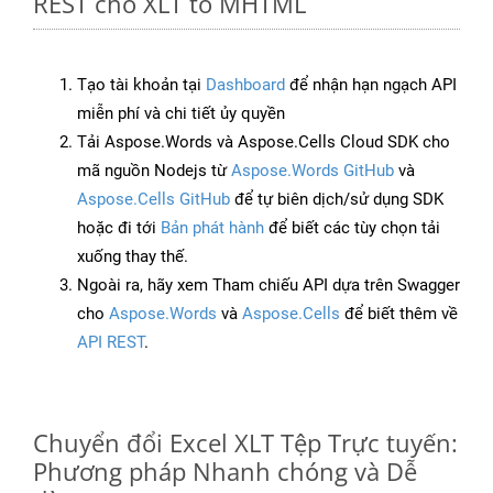
REST cho XLT to MHTML
Tạo tài khoản tại
Dashboard
để nhận hạn ngạch API
miễn phí và chi tiết ủy quyền
Tải Aspose.Words và Aspose.Cells Cloud SDK cho
mã nguồn Nodejs từ
Aspose.Words GitHub
và
Aspose.Cells GitHub
để tự biên dịch/sử dụng SDK
hoặc đi tới
Bản phát hành
để biết các tùy chọn tải
xuống thay thế.
Ngoài ra, hãy xem Tham chiếu API dựa trên Swagger
cho
Aspose.Words
và
Aspose.Cells
để biết thêm về
API REST
.
Chuyển đổi Excel XLT Tệp Trực tuyến:
Phương pháp Nhanh chóng và Dễ