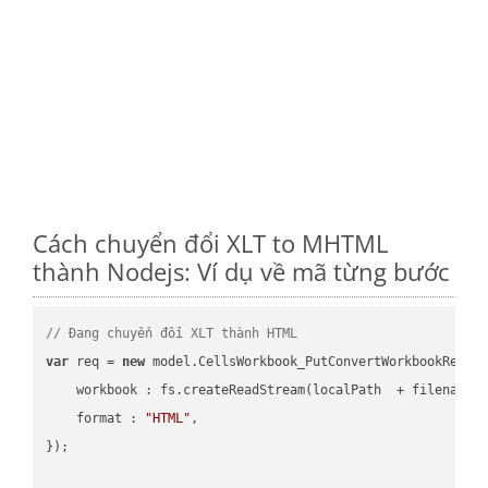
Cách chuyển đổi XLT to MHTML
thành Nodejs: Ví dụ về mã từng bước
// Đang chuyển đổi XLT thành HTML
var
 req = 
new
 model.CellsWorkbook_PutConvertWorkbookReques
workbook
 : fs.createReadStream(localPath  + filename 
format
 : 
"HTML"
,

});
