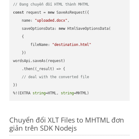
// Đang chuyển đổi HTML thành MHTML
const
 request = 
new
 SaveAsRequest({

name
: 
"uploaded.docx"
,

saveOptionsData
: 
new
 HtmlSaveOptionsData(

    {

fileName
: 
"destination.html"
    })

wordsApi.saveAs(request)

    .then(
(
_result
) =>
 {

// deal with the converted file
})

%!(EXTRA 
string
=HTML, 
string
=MHTML)
Chuyển đổi XLT Files to MHTML đơn
giản trên SDK Nodejs