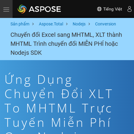
Tiếng Việt
Toggle navigation
Sản phẩm
Aspose.Total
Nodejs
Conversion
Chuyển đổi Excel sang MHTML, XLT thành
MHTML Trình chuyển đổi MIỄN PHÍ hoặc
Nodejs SDK
Ứng Dụng
Chuyển Đổi XLT
To MHTML Trực
Tuyến Miễn Phí