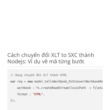
Cách chuyển đổi XLT to SXC thành
Nodejs: Ví dụ về mã từng bước
// Đang chuyển đổi XLT thành HTML
var
 req = 
new
 model.CellsWorkbook_PutConvertWorkbookReques
workbook
 : fs.createReadStream(localPath  + filename 
format
 : 
"HTML"
,

});
