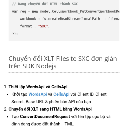
// Đang chuyển đổi HTML thành SXC
var
 req = 
new
 model.CellsWorkbook_PutConvertWorkbookReques
workbook
 : fs.createReadStream(localPath  + filename 
format
 : 
"SXC"
,

Chuyển đổi XLT Files to SXC đơn giản
trên SDK Nodejs
Thiết lập WordsApi và CellsApi
Khởi tạo
WordsApi
và
CellsApi
với Client ID, Client
Secret, Base URL & phiên bản API của bạn
Chuyển đổi XLT sang HTML bằng WordsApi
Tạo
ConvertDocumentRequest
với tên tệp cục bộ và
định dạng được đặt thành HTML.