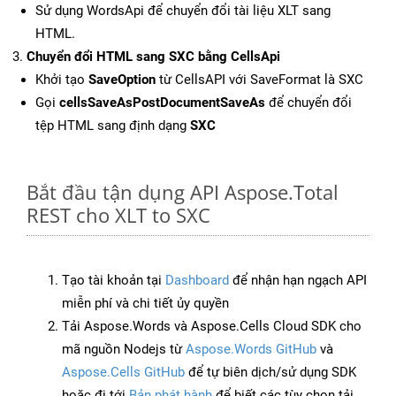
Sử dụng WordsApi để chuyển đổi tài liệu XLT sang
HTML.
Chuyển đổi HTML sang SXC bằng CellsApi
Khởi tạo
SaveOption
từ CellsAPI với SaveFormat là SXC
Gọi
cellsSaveAsPostDocumentSaveAs
để chuyển đổi
tệp HTML sang định dạng
SXC
Bắt đầu tận dụng API Aspose.Total
REST cho XLT to SXC
Tạo tài khoản tại
Dashboard
để nhận hạn ngạch API
miễn phí và chi tiết ủy quyền
Tải Aspose.Words và Aspose.Cells Cloud SDK cho
mã nguồn Nodejs từ
Aspose.Words GitHub
và
Aspose.Cells GitHub
để tự biên dịch/sử dụng SDK
hoặc đi tới
Bản phát hành
để biết các tùy chọn tải