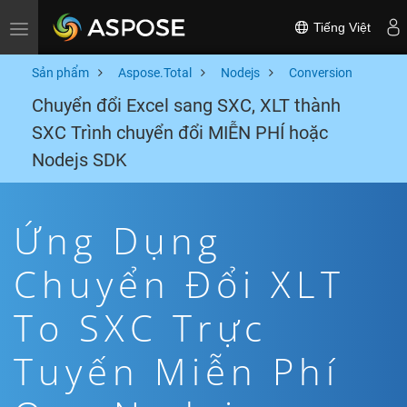
Tiếng Việt
Toggle navigation
Sản phẩm
Aspose.Total
Nodejs
Conversion
Chuyển đổi Excel sang SXC, XLT thành
SXC Trình chuyển đổi MIỄN PHÍ hoặc
Nodejs SDK
Ứng Dụng
Chuyển Đổi XLT
To SXC Trực
Tuyến Miễn Phí