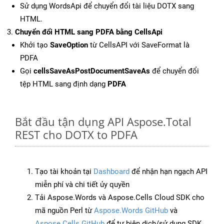
Sử dụng WordsApi để chuyển đổi tài liệu DOTX sang
HTML.
Chuyển đổi HTML sang PDFA bằng CellsApi
Khởi tạo
SaveOption
từ CellsAPI với SaveFormat là
PDFA
Gọi
cellsSaveAsPostDocumentSaveAs
để chuyển đổi
tệp HTML sang định dạng
PDFA
Bắt đầu tận dụng API Aspose.Total
REST cho DOTX to PDFA
Tạo tài khoản tại
Dashboard
để nhận hạn ngạch API
miễn phí và chi tiết ủy quyền
Tải Aspose.Words và Aspose.Cells Cloud SDK cho
mã nguồn Perl từ
Aspose.Words GitHub
và
Aspose.Cells GitHub
để tự biên dịch/sử dụng SDK