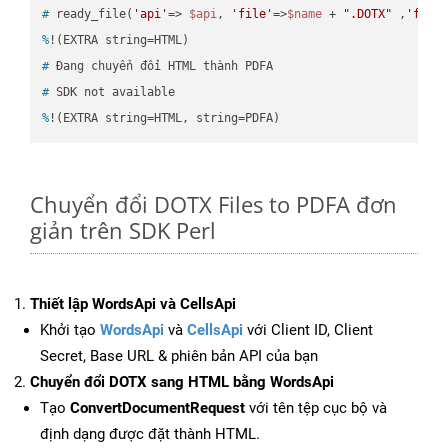
#
 ready_file(
'api'
=> 
$api
, 
'file'
=>
$name
 + 
".DOTX"
 ,
'fold
%
!(EXTRA string=HTML)
#
 Đang chuyển đổi HTML thành PDFA
#
 SDK not available
%
!(EXTRA string=HTML, string=PDFA)
Chuyển đổi DOTX Files to PDFA đơn
giản trên SDK Perl
Thiết lập WordsApi và CellsApi
Khởi tạo
WordsApi
và
CellsApi
với Client ID, Client
Secret, Base URL & phiên bản API của bạn
Chuyển đổi DOTX sang HTML bằng WordsApi
Tạo
ConvertDocumentRequest
với tên tệp cục bộ và
định dạng được đặt thành HTML.