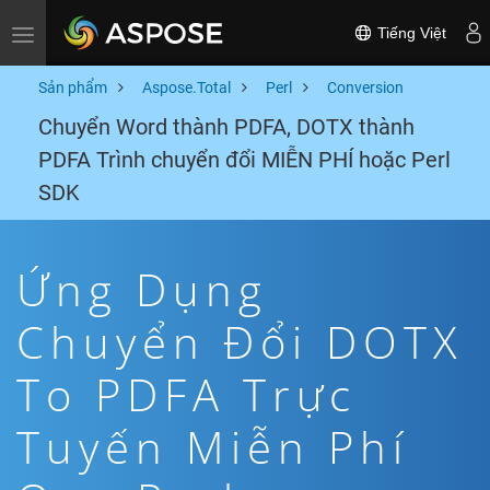
Tiếng Việt
Toggle navigation
Sản phẩm
Aspose.Total
Perl
Conversion
Chuyển Word thành PDFA, DOTX thành
PDFA Trình chuyển đổi MIỄN PHÍ hoặc Perl
SDK
Ứng Dụng
Chuyển Đổi DOTX
To PDFA Trực
Tuyến Miễn Phí