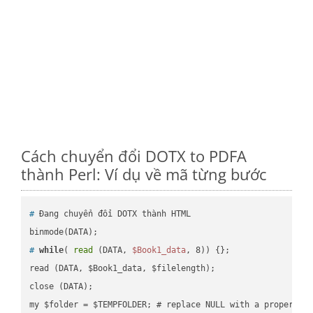
Cách chuyển đổi DOTX to PDFA
thành Perl: Ví dụ về mã từng bước
#
 Đang chuyển đổi DOTX thành HTML
#
while
( 
read
 (DATA, 
$Book1_data
, 8)) {};
read (DATA, $Book1_data, $filelength);

close (DATA);    
