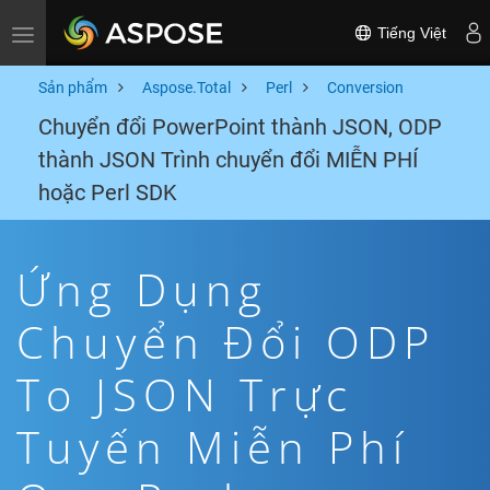
Tiếng Việt
Toggle navigation
Sản phẩm
Aspose.Total
Perl
Conversion
Chuyển đổi PowerPoint thành JSON, ODP
thành JSON Trình chuyển đổi MIỄN PHÍ
hoặc Perl SDK
Ứng Dụng
Chuyển Đổi ODP
To JSON Trực
Tuyến Miễn Phí