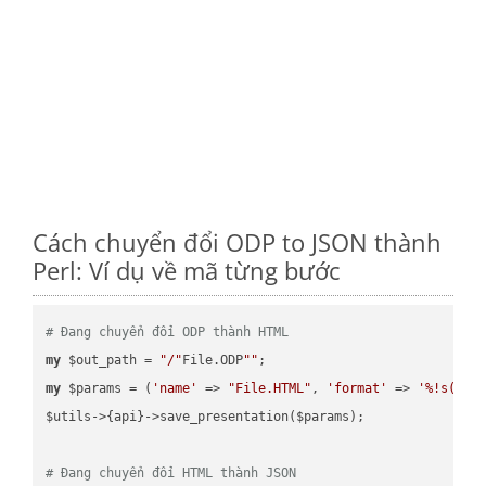
Cách chuyển đổi ODP to JSON thành
Perl: Ví dụ về mã từng bước
# Đang chuyển đổi ODP thành HTML
my
 $out_path = 
"/"
File.ODP
""
my
 $params = (
'name'
 => 
"File.HTML"
, 
'format'
 => 
'%!s(MIS
$utils->{api}->save_presentation($params);

# Đang chuyển đổi HTML thành JSON