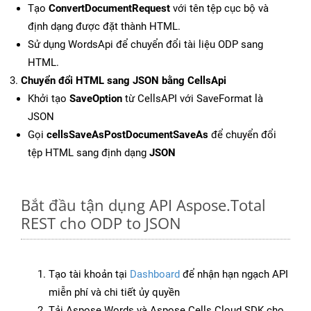
Tạo
ConvertDocumentRequest
với tên tệp cục bộ và
định dạng được đặt thành HTML.
Sử dụng WordsApi để chuyển đổi tài liệu ODP sang
HTML.
Chuyển đổi HTML sang JSON bằng CellsApi
Khởi tạo
SaveOption
từ CellsAPI với SaveFormat là
JSON
Gọi
cellsSaveAsPostDocumentSaveAs
để chuyển đổi
tệp HTML sang định dạng
JSON
Bắt đầu tận dụng API Aspose.Total
REST cho ODP to JSON
Tạo tài khoản tại
Dashboard
để nhận hạn ngạch API
miễn phí và chi tiết ủy quyền
Tải Aspose.Words và Aspose.Cells Cloud SDK cho