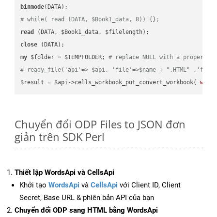
binmode
# while( read (DATA, $Book1_data, 8)) {};
read
close
my
 $folder = $TEMPFOLDER; 
# replace NULL with a proper va
# ready_file('api'=> $api, 'file'=>$name + ".HTML" ,'fold
$result = $api->cells_workbook_put_convert_workbook( 
work
Chuyển đổi ODP Files to JSON đơn
giản trên SDK Perl
Thiết lập WordsApi và CellsApi
Khởi tạo
WordsApi
và
CellsApi
với Client ID, Client
Secret, Base URL & phiên bản API của bạn
Chuyển đổi ODP sang HTML bằng WordsApi