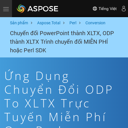
Tiếng Việt
Toggle navigation
Sản phẩm
Aspose.Total
Perl
Conversion
Chuyển đổi PowerPoint thành XLTX, ODP
thành XLTX Trình chuyển đổi MIỄN PHÍ
hoặc Perl SDK
Ứng Dụng
Chuyển Đổi ODP
To XLTX Trực
Tuyến Miễn Phí