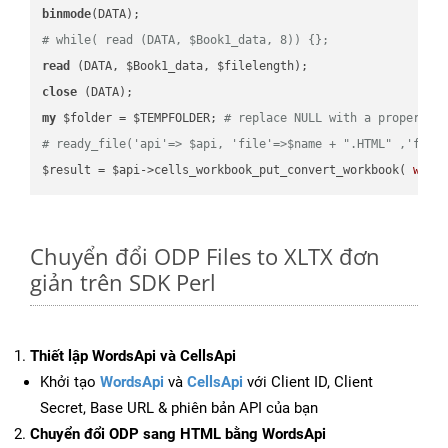
binmode
# while( read (DATA, $Book1_data, 8)) {};
read
close
my
 $folder = $TEMPFOLDER; 
# replace NULL with a proper va
# ready_file('api'=> $api, 'file'=>$name + ".HTML" ,'fold
$result = $api->cells_workbook_put_convert_workbook( 
work
Chuyển đổi ODP Files to XLTX đơn
giản trên SDK Perl
Thiết lập WordsApi và CellsApi
Khởi tạo
WordsApi
và
CellsApi
với Client ID, Client
Secret, Base URL & phiên bản API của bạn
Chuyển đổi ODP sang HTML bằng WordsApi