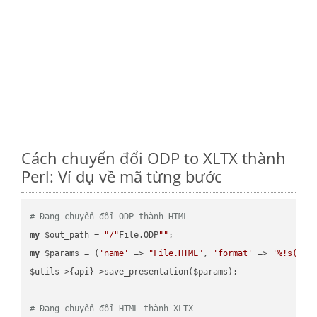
Cách chuyển đổi ODP to XLTX thành
Perl: Ví dụ về mã từng bước
# Đang chuyển đổi ODP thành HTML
my
 $out_path = 
"/"
File.ODP
""
my
 $params = (
'name'
 => 
"File.HTML"
, 
'format'
 => 
'%!s(MIS
$utils->{api}->save_presentation($params);

# Đang chuyển đổi HTML thành XLTX