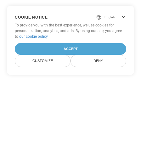
COOKIE NOTICE
To provide you with the best experience, we use cookies for
personalization, analytics, and ads. By using our site, you agree
to
our cookie policy
.
ACCEPT
CUSTOMIZE
DENY
Tùy chọn chuyển đổi
PowerPoint khác
Chuyển đổi ODP thành DOC
DOC:
Microsoft Word Binary Format