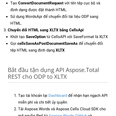
Tạo
ConvertDocumentRequest
với tên tệp cục bộ và
định dạng được đặt thành HTML.
Sử dụng WordsApi để chuyển đổi tài liệu ODP sang
HTML.
Chuyển đổi HTML sang XLTX bằng CellsApi
Khởi tạo
SaveOption
từ CellsAPI với SaveFormat là XLTX
Gọi
cellsSaveAsPostDocumentSaveAs
để chuyển đổi
tệp HTML sang định dạng
XLTX
Bắt đầu tận dụng API Aspose.Total
REST cho ODP to XLTX
Tạo tài khoản tại
Dashboard
để nhận hạn ngạch API
miễn phí và chi tiết ủy quyền
Tải Aspose.Words và Aspose.Cells Cloud SDK cho
mã nguồn Perl từ
Aspose.Words GitHub
và