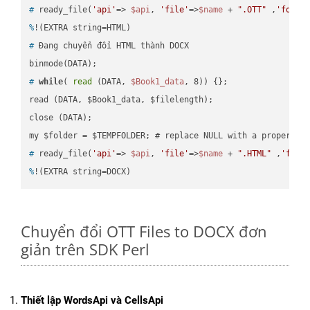
#
 ready_file(
'api'
=> 
$api
, 
'file'
=>
$name
 + 
".OTT"
 ,
'folde
%
!(EXTRA string=HTML)
#
 Đang chuyển đổi HTML thành DOCX
#
while
( 
read
 (DATA, 
$Book1_data
, 8)) {};
read (DATA, $Book1_data, $filelength);

close (DATA);    

#
 ready_file(
'api'
=> 
$api
, 
'file'
=>
$name
 + 
".HTML"
 ,
'fold
%
!(EXTRA string=DOCX)
Chuyển đổi OTT Files to DOCX đơn
giản trên SDK Perl
Thiết lập WordsApi và CellsApi