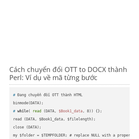
Cách chuyển đổi OTT to DOCX thành
Perl: Ví dụ về mã từng bước
#
 Đang chuyển đổi OTT thành HTML
#
while
( 
read
 (DATA, 
$Book1_data
, 8)) {};
read (DATA, $Book1_data, $filelength);

close (DATA);    
