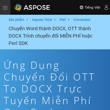
Tiếng Việt
Toggle navigation
Sản phẩm
Aspose.Total
Perl
Conversion
Chuyển Word thành DOCX, OTT thành
DOCX Trình chuyển đổi MIỄN PHÍ hoặc
Perl SDK
Ứng Dụng
Chuyển Đổi OTT
To DOCX Trực
Tuyến Miễn Phí