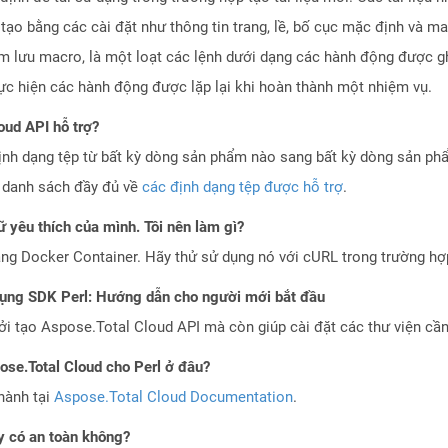
ạo bằng các cài đặt như thông tin trang, lề, bố cục mặc định và ma
tm lưu macro, là một loạt các lệnh dưới dạng các hành động được gh
thực hiện các hành động được lặp lại khi hoàn thành một nhiệm vụ.
oud API hỗ trợ?
ịnh dạng tệp từ bất kỳ dòng sản phẩm nào sang bất kỳ dòng sản ph
a danh sách đầy đủ về
các định dạng tệp được hỗ trợ
.
 yêu thích của mình. Tôi nên làm gì?
ng Docker Container. Hãy thử sử dụng nó với cURL trong trường h
dụng SDK Perl: Hướng dẫn cho người mới bắt đầu
 tạo Aspose.Total Cloud API mà còn giúp cài đặt các thư viện cần 
pose.Total Cloud cho Perl ở đâu?
hành tại
Aspose.Total Cloud Documentation
.
 có an toàn không?