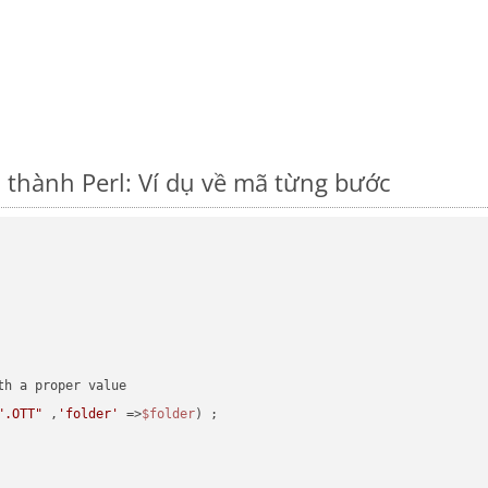
thành Perl: Ví dụ về mã từng bước
".OTT"
 ,
'folder'
 =>
$folder
) ;