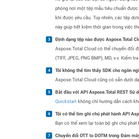
phòng nơi một tệp mẫu tiêu chuẩn được t
khi được yêu cầu. Tuy nhiên, các tệp do
này giúp tiết kiệm thời gian trong việc 
Định dạng tệp nào được Aspose.Total Cl
Aspose.Total Cloud có thể chuyển đổi đ
(TIFF, JPEG, PNG BMP), MD, v.v. Kiểm tr
Tôi không thể tìm thấy SDK cho ngôn ngữ
Aspose.Total Cloud cũng có sẵn dưới dạ
Bắt đầu với API Aspose.Total REST Sử 
Quickstart
không chỉ hướng dẫn cách khởi
Tôi có thể tìm ghi chú phát hành API As
Bạn có thể xem lại toàn bộ ghi chú phát 
Chuyển đổi OTT to DOTM trong Đám mây