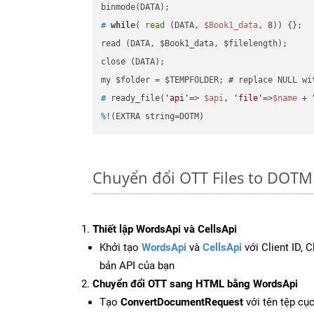
#
while
( 
read
 (DATA, 
$Book1_data
, 8)) {};
read (DATA, $Book1_data, $filelength);

close (DATA);    

#
 ready_file(
'api'
=> 
$api
, 
'file'
=>
$name
 + 
%
!(EXTRA string=DOTM)
Chuyển đổi OTT Files to DOTM 
Thiết lập WordsApi và CellsApi
Khởi tạo
WordsApi
và
CellsApi
với Client ID, 
bản API của bạn
Chuyển đổi OTT sang HTML bằng WordsApi
Tạo
ConvertDocumentRequest
với tên tệp cụ