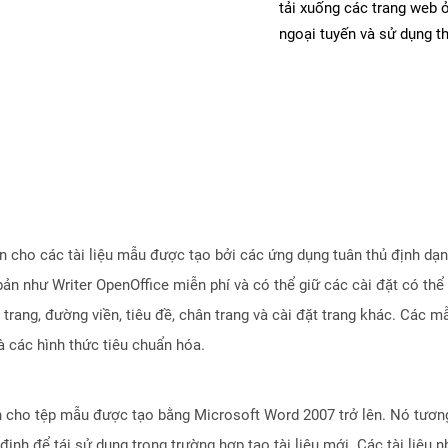
tải xuống các trang web
ngoại tuyến và sử dụng t
iện cho các tài liệu mẫu được tạo bởi các ứng dụng tuân thủ định 
ản như Writer OpenOffice miễn phí và có thể giữ các cài đặt có thể
trang, đường viền, tiêu đề, chân trang và cài đặt trang khác. Các m
à các hình thức tiêu chuẩn hóa.
cho tệp mẫu được tạo bằng Microsoft Word 2007 trở lên. Nó tương
 định để tái sử dụng trong trường hợp tạo tài liệu mới. Các tài liệ