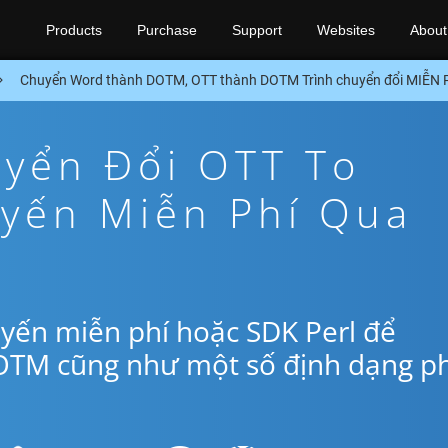
Products
Purchase
Support
Websites
About
Chuyển Word thành DOTM, OTT thành DOTM Trình chuyển đổi MIỄN P
yển Đổi OTT To
yến Miễn Phí Qua
yến miễn phí hoặc SDK Perl để
OTM cũng như một số định dạng p