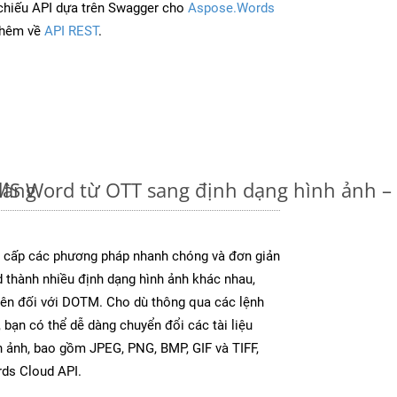
chiếu API dựa trên Swagger cho
Aspose.Words
thêm về
API REST
.
dàng
u MS Word từ OTT sang định dạng hình ảnh 
cấp các phương pháp nhanh chóng và đơn giản
 thành nhiều định dạng hình ảnh khác nhau,
rên đối với DOTM. Cho dù thông qua các lệnh
 bạn có thể dễ dàng chuyển đổi các tài liệu
 ảnh, bao gồm JPEG, PNG, BMP, GIF và TIFF,
ds Cloud API.