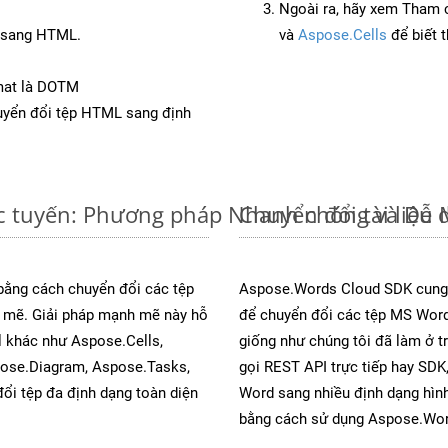
Ngoài ra, hãy xem Tham 
T sang HTML.
và
Aspose.Cells
để biết 
mat là DOTM
yển đổi tệp HTML sang định
c tuyến: Phương pháp Nhanh chóng và Dễ 
Chuyển đổi tài liệ
 bằng cách chuyển đổi các tệp
Aspose.Words Cloud SDK cung 
mẽ. Giải pháp mạnh mẽ này hỗ
để chuyển đổi các tệp MS Word
l khác như Aspose.Cells,
giống như chúng tôi đã làm ở t
pose.Diagram, Aspose.Tasks,
gọi REST API trực tiếp hay SDK,
i tệp đa định dạng toàn diện
Word sang nhiều định dạng hình
bằng cách sử dụng Aspose.Wor