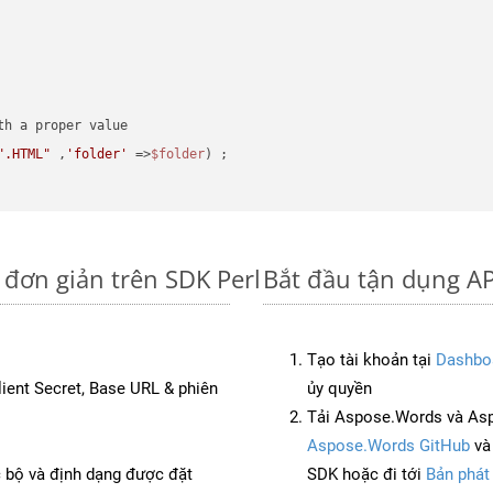
".HTML"
 ,
'folder'
 =>
$folder
) ;
đơn giản trên SDK Perl
Bắt đầu tận dụng A
Tạo tài khoản tại
Dashbo
Client Secret, Base URL & phiên
ủy quyền
Tải Aspose.Words và Asp
Aspose.Words GitHub
v
c bộ và định dạng được đặt
SDK hoặc đi tới
Bản phát