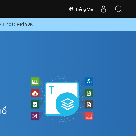
Tiếng Việt
HÍ hoặc Perl SDK
hổ