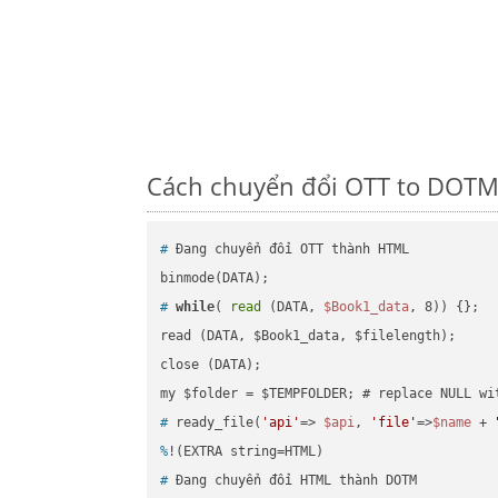
Cách chuyển đổi OTT to DOTM 
#
 Đang chuyển đổi OTT thành HTML
#
while
( 
read
 (DATA, 
$Book1_data
, 8)) {};
read (DATA, $Book1_data, $filelength);

close (DATA);    

#
 ready_file(
'api'
=> 
$api
, 
'file'
=>
$name
 + 
%
!(EXTRA string=HTML)
#
 Đang chuyển đổi HTML thành DOTM