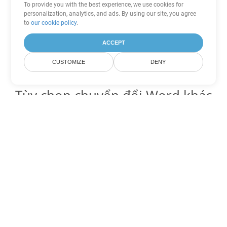
To provide you with the best experience, we use cookies for
personalization, analytics, and ads. By using our site, you agree
to
our cookie policy
.
ACCEPT
CUSTOMIZE
DENY
Tùy chọn chuyển đổi Word khác
Chuyển đổi OTT thành DOC
DOC:
Microsoft Word Binary Format
Chuyển đổi OTT thành DOT
DOT:
Microsoft Word Template Files
Chuyển đổi OTT thành DOCX
DOCX:
Office 2007+ Word Document