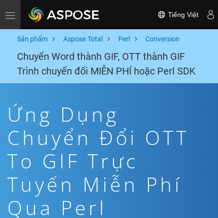
Tiếng Việt
Toggle navigation
Sản phẩm
Aspose.Total
Perl
Conversion
Chuyển Word thành GIF, OTT thành GIF
Trình chuyển đổi MIỄN PHÍ hoặc Perl SDK
Ứng Dụng
Chuyển Đổi OTT
To GIF Trực
Tuyến Miễn Phí
Qua Perl