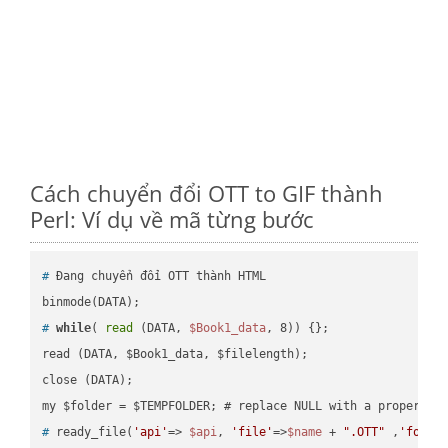
Cách chuyển đổi OTT to GIF thành
Perl: Ví dụ về mã từng bước
#
 Đang chuyển đổi OTT thành HTML
#
while
( 
read
 (DATA, 
$Book1_data
, 8)) {};
read (DATA, $Book1_data, $filelength);

close (DATA);    

#
 ready_file(
'api'
=> 
$api
, 
'file'
=>
$name
 + 
".OTT"
 ,
'folde