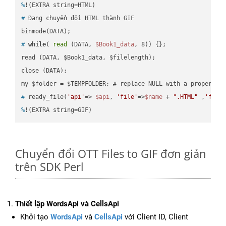
%
!(EXTRA string=HTML)
#
 Đang chuyển đổi HTML thành GIF
#
while
( 
read
 (DATA, 
$Book1_data
, 8)) {};
read (DATA, $Book1_data, $filelength);

close (DATA);    

#
 ready_file(
'api'
=> 
$api
, 
'file'
=>
$name
 + 
".HTML"
 ,
'fold
%
!(EXTRA string=GIF)
Chuyển đổi OTT Files to GIF đơn giản
trên SDK Perl
Thiết lập WordsApi và CellsApi
Khởi tạo
WordsApi
và
CellsApi
với Client ID, Client