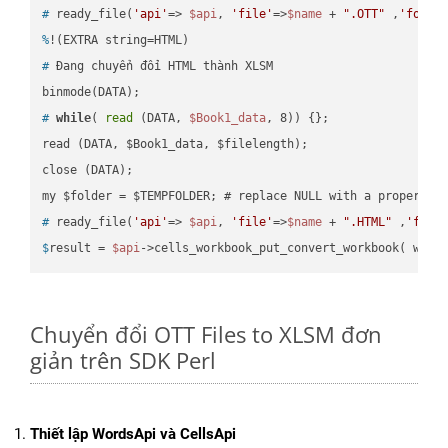
#
 ready_file(
'api'
=> 
$api
, 
'file'
=>
$name
 + 
".OTT"
 ,
'folde
%
!(EXTRA string=HTML)
#
 Đang chuyển đổi HTML thành XLSM
#
while
( 
read
 (DATA, 
$Book1_data
, 8)) {};
read (DATA, $Book1_data, $filelength);

close (DATA);    

#
 ready_file(
'api'
=> 
$api
, 
'file'
=>
$name
 + 
".HTML"
 ,
'fold
$
result = 
$api
->cells_workbook_put_convert_workbook( work
Chuyển đổi OTT Files to XLSM đơn
giản trên SDK Perl
Thiết lập WordsApi và CellsApi