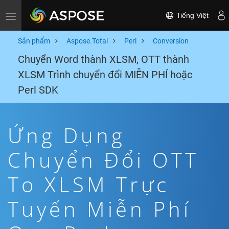
Tiếng Việt
Toggle navigation
Sản phẩm
Aspose.Total
Perl
Conversion
Chuyển Word thành XLSM, OTT thành
XLSM Trình chuyển đổi MIỄN PHÍ hoặc
Perl SDK
Ứng Dụng
Chuyển Đổi OTT
To XLSM Trực
Tuyến Miễn Phí