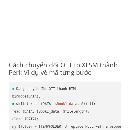
Cách chuyển đổi OTT to XLSM thành
Perl: Ví dụ về mã từng bước
#
 Đang chuyển đổi OTT thành HTML
#
while
( 
read
 (DATA, 
$Book1_data
, 8)) {};
read (DATA, $Book1_data, $filelength);

close (DATA);    
