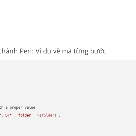
thành Perl: Ví dụ về mã từng bước
".PDF"
 ,
'folder'
 =>
$folder
) ;