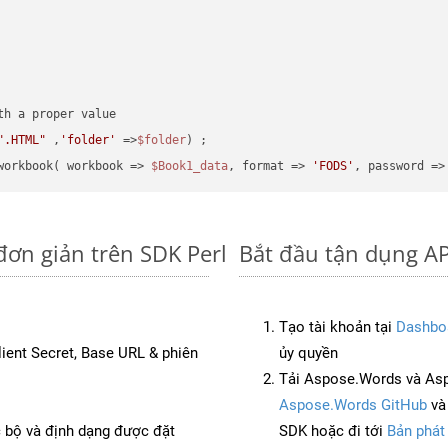
".HTML"
 ,
'folder'
 =>
$folder
) ;
workbook( workbook => 
$Book1_data
, format => 
'FODS'
, password =>
đơn giản trên SDK Perl
Bắt đầu tận dụng AP
Tạo tài khoản tại
Dashbo
Client Secret, Base URL & phiên
ủy quyền
Tải Aspose.Words và Asp
Aspose.Words GitHub
v
c bộ và định dạng được đặt
SDK hoặc đi tới
Bản phát