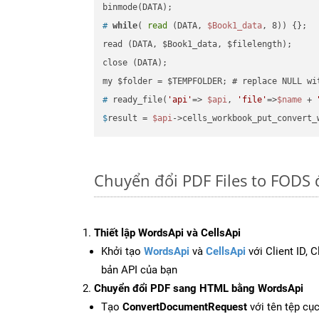
#
while
( 
read
 (DATA, 
$Book1_data
, 8)) {};
read (DATA, $Book1_data, $filelength);

close (DATA);    

#
 ready_file(
'api'
=> 
$api
, 
'file'
=>
$name
 + 
$
result = 
$api
->cells_workbook_put_convert_
Chuyển đổi PDF Files to FODS 
Thiết lập WordsApi và CellsApi
Khởi tạo
WordsApi
và
CellsApi
với Client ID, 
bản API của bạn
Chuyển đổi PDF sang HTML bằng WordsApi
Tạo
ConvertDocumentRequest
với tên tệp cụ