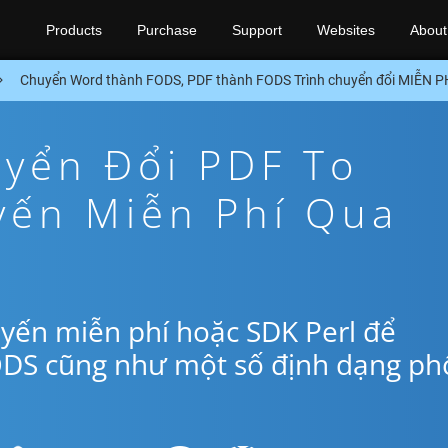
Products
Purchase
Support
Websites
About
Chuyển Word thành FODS, PDF thành FODS Trình chuyển đổi MIỄN PH
yển Đổi PDF To
yến Miễn Phí Qua
yến miễn phí hoặc SDK Perl để
ODS cũng như một số định dạng ph