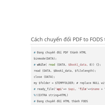
Cách chuyển đổi PDF to FODS 
#
 Đang chuyển đổi PDF thành HTML
#
while
( 
read
 (DATA, 
$Book1_data
, 8)) {};
read (DATA, $Book1_data, $filelength);

close (DATA);    

#
 ready_file(
'api'
=> 
$api
, 
'file'
=>
$name
 + 
%
!(EXTRA string=HTML)
#
 Đang chuyển đổi HTML thành FODS