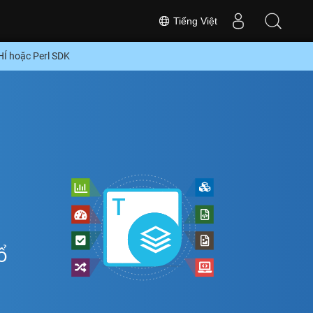
Tiếng Việt
Í hoặc Perl SDK
ổ