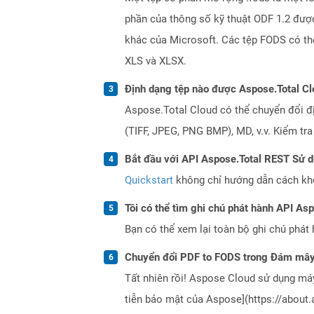
phần của thông số kỹ thuật ODF 1.2 đượ
khác của Microsoft. Các tệp FODS có th
XLS và XLSX.
Định dạng tệp nào được Aspose.Total Cl
Aspose.Total Cloud có thể chuyển đổi đ
(TIFF, JPEG, PNG BMP), MD, v.v. Kiểm tr
Bắt đầu với API Aspose.Total REST Sử 
Quickstart
không chỉ hướng dẫn cách khởi
Tôi có thể tìm ghi chú phát hành API As
Bạn có thể xem lại toàn bộ ghi chú phát 
Chuyển đổi PDF to FODS trong Đám mây
Tất nhiên rồi! Aspose Cloud sử dụng m
tiễn bảo mật của Aspose](https://about.