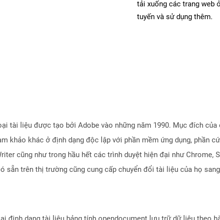
tải xuống các trang web
tuyến và sử dụng thêm.
loại tài liệu được tạo bởi Adobe vào những năm 1990. Mục đích của đ
u tham khảo khác ở định dạng độc lập với phần mềm ứng dụng, phần c
er cũng như trong hầu hết các trình duyệt hiện đại như Chrome, S
 sẵn trên thị trường cũng cung cấp chuyển đổi tài liệu của họ san
i định dạng tài liệu bảng tính opendocument lưu trữ dữ liệu theo h