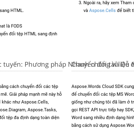
Ngoài ra, hãy xem Tham 
F sang HTML.
và
Aspose.Cells
để biết 
mat là FODS
yển đổi tệp HTML sang định
c tuyến: Phương pháp Nhanh chóng và Dễ 
Chuyển đổi tài liệ
 bằng cách chuyển đổi các tệp
Aspose.Words Cloud SDK cung 
mẽ. Giải pháp mạnh mẽ này hỗ
để chuyển đổi các tệp MS Word
l khác như Aspose.Cells,
giống như chúng tôi đã làm ở t
pose.Diagram, Aspose.Tasks,
gọi REST API trực tiếp hay SDK,
i tệp đa định dạng toàn diện
Word sang nhiều định dạng hình
bằng cách sử dụng Aspose.Wor