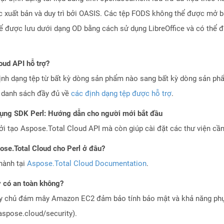
c xuất bản và duy trì bởi OASIS. Các tệp FODS không thể được mở 
ể được lưu dưới dạng OD bằng cách sử dụng LibreOffice và có thể 
oud API hỗ trợ?
ịnh dạng tệp từ bất kỳ dòng sản phẩm nào sang bất kỳ dòng sản ph
a danh sách đầy đủ về
các định dạng tệp được hỗ trợ
.
dụng SDK Perl: Hướng dẫn cho người mới bắt đầu
 tạo Aspose.Total Cloud API mà còn giúp cài đặt các thư viện cần 
pose.Total Cloud cho Perl ở đâu?
hành tại
Aspose.Total Cloud Documentation
.
 có an toàn không?
áy chủ đám mây Amazon EC2 đảm bảo tính bảo mật và khả năng phục
aspose.cloud/security).