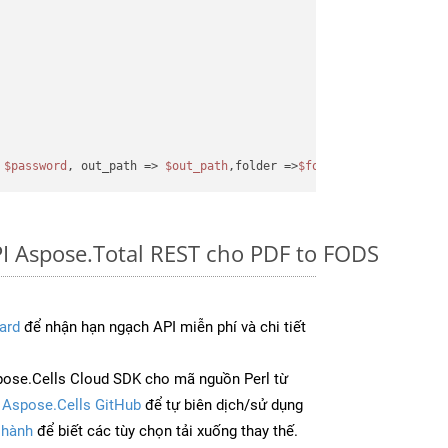
 
$password
, out_path => 
$out_path
,folder =>
$folder
);
I Aspose.Total REST cho PDF to FODS
ard
để nhận hạn ngạch API miễn phí và chi tiết
ose.Cells Cloud SDK cho mã nguồn Perl từ
à
Aspose.Cells GitHub
để tự biên dịch/sử dụng
 hành
để biết các tùy chọn tải xuống thay thế.