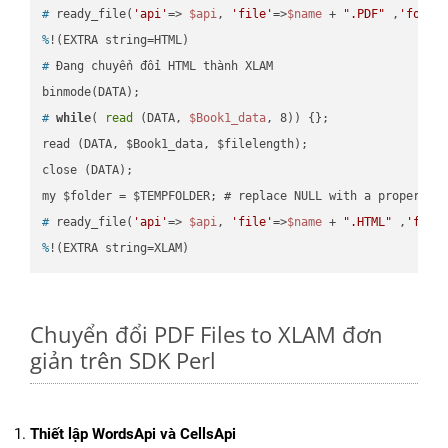
#
 ready_file(
'api'
=> 
$api
, 
'file'
=>
$name
 + 
".PDF"
 ,
'folde
%
!(EXTRA string=HTML)
#
 Đang chuyển đổi HTML thành XLAM
#
while
( 
read
 (DATA, 
$Book1_data
, 8)) {};
read (DATA, $Book1_data, $filelength);

close (DATA);    

#
 ready_file(
'api'
=> 
$api
, 
'file'
=>
$name
 + 
".HTML"
 ,
'fold
%
!(EXTRA string=XLAM)
Chuyển đổi PDF Files to XLAM đơn
giản trên SDK Perl
Thiết lập WordsApi và CellsApi