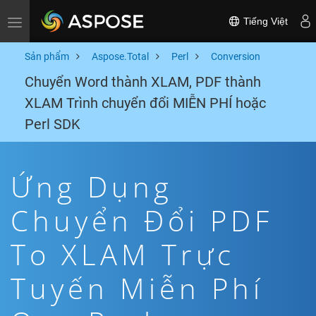
Tiếng Việt
Toggle navigation
Sản phẩm
Aspose.Total
Perl
Conversion
Chuyển Word thành XLAM, PDF thành
XLAM Trình chuyển đổi MIỄN PHÍ hoặc
Perl SDK
Ứng Dụng
Chuyển Đổi PDF
To XLAM Trực
Tuyến Miễn Phí