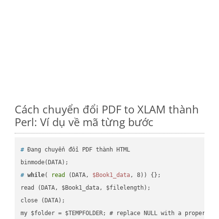
Cách chuyển đổi PDF to XLAM thành
Perl: Ví dụ về mã từng bước
#
 Đang chuyển đổi PDF thành HTML
#
while
( 
read
 (DATA, 
$Book1_data
, 8)) {};
read (DATA, $Book1_data, $filelength);

close (DATA);    
