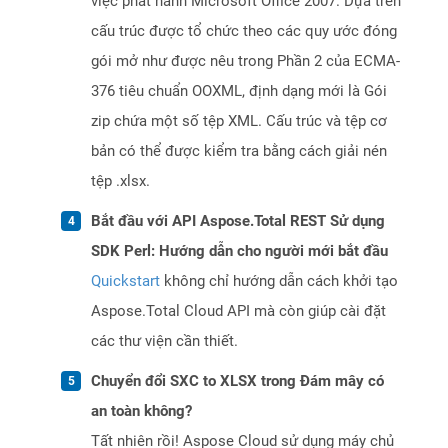
việc phát hành Microsoft Office 2007. Dựa trên
cấu trúc được tổ chức theo các quy ước đóng
gói mở như được nêu trong Phần 2 của ECMA-
376 tiêu chuẩn OOXML, định dạng mới là Gói
zip chứa một số tệp XML. Cấu trúc và tệp cơ
bản có thể được kiểm tra bằng cách giải nén
tệp .xlsx.
Bắt đầu với API Aspose.Total REST Sử dụng
SDK Perl: Hướng dẫn cho người mới bắt đầu
Quickstart
không chỉ hướng dẫn cách khởi tạo
Aspose.Total Cloud API mà còn giúp cài đặt
các thư viện cần thiết.
Chuyển đổi SXC to XLSX trong Đám mây có
an toàn không?
Tất nhiên rồi! Aspose Cloud sử dụng máy chủ