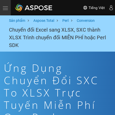
Tiếng Việt
Toggle navigation
Sản phẩm
Aspose.Total
Perl
Conversion
Chuyển đổi Excel sang XLSX, SXC thành
XLSX Trình chuyển đổi MIỄN PHÍ hoặc Perl
SDK
Ứng Dụng
Chuyển Đổi SXC
To XLSX Trực
Tuyến Miễn Phí