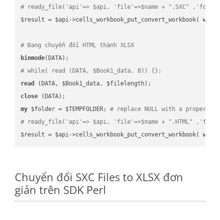
# ready_file('api'=> $api, 'file'=>$name + ".SXC" ,'folde
$result = $api->cells_workbook_put_convert_workbook( 
work
# Đang chuyển đổi HTML thành XLSX
binmode
# while( read (DATA, $Book1_data, 8)) {};
read
close
my
 $folder = $TEMPFOLDER; 
# replace NULL with a proper va
# ready_file('api'=> $api, 'file'=>$name + ".HTML" ,'fold
$result = $api->cells_workbook_put_convert_workbook( 
work
Chuyển đổi SXC Files to XLSX đơn
giản trên SDK Perl