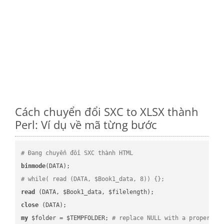
Cách chuyển đổi SXC to XLSX thành
Perl: Ví dụ về mã từng bước
# Đang chuyển đổi SXC thành HTML
binmode
# while( read (DATA, $Book1_data, 8)) {};
read
close
my
 $folder = $TEMPFOLDER; 
# replace NULL with a proper va