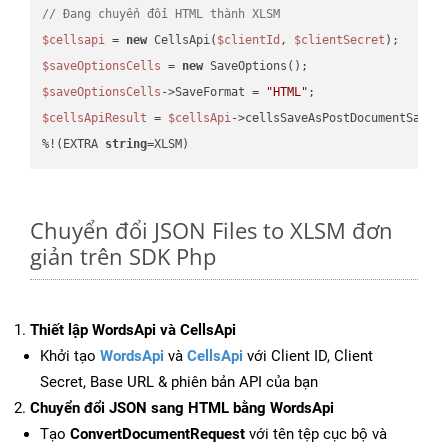
// Đang chuyển đổi HTML thành XLSM
$cellsapi
 = 
new
 CellsApi(
$clientId
, 
$clientSecret
$saveOptionsCells
 = 
new
$saveOptionsCells
->SaveFormat = 
"HTML"
$cellsApiResult
 = 
$cellsApi
->cellsSaveAsPostDocumentSaveA
%!(EXTRA 
string
=XLSM)
Chuyển đổi JSON Files to XLSM đơn
giản trên SDK Php
Thiết lập WordsApi và CellsApi
Khởi tạo
WordsApi
và
CellsApi
với Client ID, Client
Secret, Base URL & phiên bản API của bạn
Chuyển đổi JSON sang HTML bằng WordsApi
Tạo
ConvertDocumentRequest
với tên tệp cục bộ và