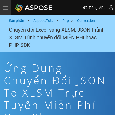
Tiếng Việt
Toggle navigation
Sản phẩm
Aspose.Total
Php
Conversion
Chuyển đổi Excel sang XLSM, JSON thành
XLSM Trình chuyển đổi MIỄN PHÍ hoặc
PHP SDK
Ứng Dụng
Chuyển Đổi JSON
To XLSM Trực
Tuyến Miễn Phí