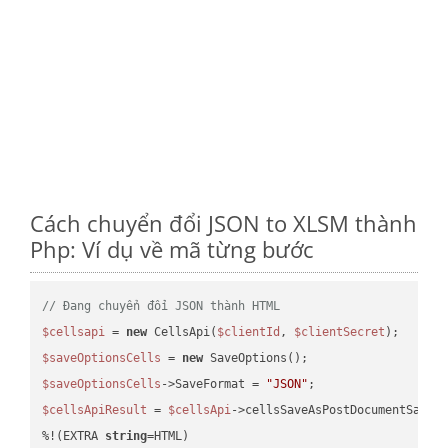
Cách chuyển đổi JSON to XLSM thành
Php: Ví dụ về mã từng bước
// Đang chuyển đổi JSON thành HTML
$cellsapi
 = 
new
 CellsApi(
$clientId
, 
$clientSecret
$saveOptionsCells
 = 
new
$saveOptionsCells
->SaveFormat = 
"JSON"
$cellsApiResult
 = 
$cellsApi
->cellsSaveAsPostDocumentSaveA
%!(EXTRA 
string