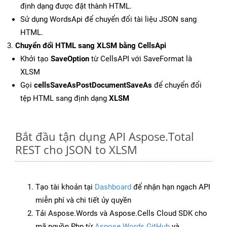
định dạng được đặt thành HTML.
Sử dụng WordsApi để chuyển đổi tài liệu JSON sang
HTML.
Chuyển đổi HTML sang XLSM bằng CellsApi
Khởi tạo
SaveOption
từ CellsAPI với SaveFormat là
XLSM
Gọi
cellsSaveAsPostDocumentSaveAs
để chuyển đổi
tệp HTML sang định dạng
XLSM
Bắt đầu tận dụng API Aspose.Total
REST cho JSON to XLSM
Tạo tài khoản tại
Dashboard
để nhận hạn ngạch API
miễn phí và chi tiết ủy quyền
Tải Aspose.Words và Aspose.Cells Cloud SDK cho
mã nguồn Php từ
Aspose.Words GitHub
và