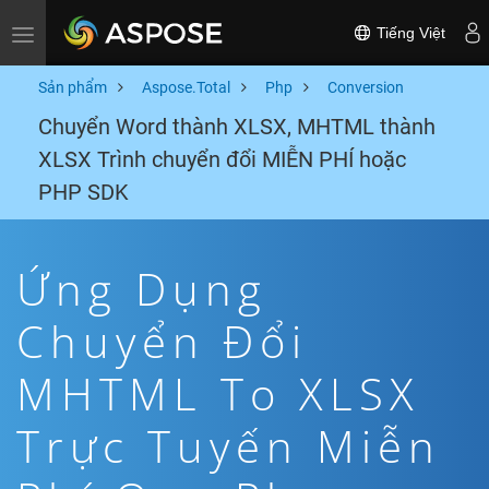
Tiếng Việt
Toggle navigation
Sản phẩm
Aspose.Total
Php
Conversion
Chuyển Word thành XLSX, MHTML thành
XLSX Trình chuyển đổi MIỄN PHÍ hoặc
PHP SDK
Ứng Dụng
Chuyển Đổi
MHTML To XLSX
Trực Tuyến Miễn