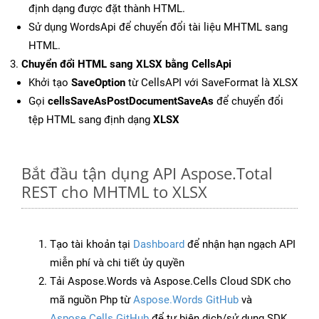
định dạng được đặt thành HTML.
Sử dụng WordsApi để chuyển đổi tài liệu MHTML sang
HTML.
Chuyển đổi HTML sang XLSX bằng CellsApi
Khởi tạo
SaveOption
từ CellsAPI với SaveFormat là XLSX
Gọi
cellsSaveAsPostDocumentSaveAs
để chuyển đổi
tệp HTML sang định dạng
XLSX
Bắt đầu tận dụng API Aspose.Total
REST cho MHTML to XLSX
Tạo tài khoản tại
Dashboard
để nhận hạn ngạch API
miễn phí và chi tiết ủy quyền
Tải Aspose.Words và Aspose.Cells Cloud SDK cho
mã nguồn Php từ
Aspose.Words GitHub
và
Aspose.Cells GitHub
để tự biên dịch/sử dụng SDK