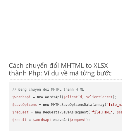
Cách chuyển đổi MHTML to XLSX
thành Php: Ví dụ về mã từng bước
// Đang chuyển đổi MHTML thành HTML
$wordsapi
 = 
new
 WordsApi(
$clientId
, 
$clientSecret
$saveOptions
 = 
new
 MHTMLSaveOptionsData(
array
(
"file_name"
$request
 = 
new
 Requests\SaveAsRequest(
'file.HTML'
, 
$saveO
$result
 = 
$wordsapi
->saveAs(
$request
);
