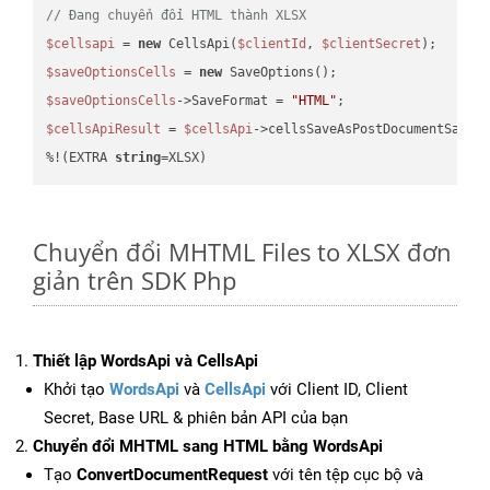
// Đang chuyển đổi HTML thành XLSX
$cellsapi
 = 
new
 CellsApi(
$clientId
, 
$clientSecret
$saveOptionsCells
 = 
new
$saveOptionsCells
->SaveFormat = 
"HTML"
$cellsApiResult
 = 
$cellsApi
->cellsSaveAsPostDocumentSaveA
%!(EXTRA 
string
=XLSX)
Chuyển đổi MHTML Files to XLSX đơn
giản trên SDK Php
Thiết lập WordsApi và CellsApi
Khởi tạo
WordsApi
và
CellsApi
với Client ID, Client
Secret, Base URL & phiên bản API của bạn
Chuyển đổi MHTML sang HTML bằng WordsApi
Tạo
ConvertDocumentRequest
với tên tệp cục bộ và