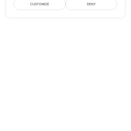
CUSTOMIZE
DENY
Tùy chọn chuyển đổi Word khác
Chuyển đổi MHTML thành DOC
DOC:
Microsoft Word Binary Format
Chuyển đổi MHTML thành DOT
DOT:
Microsoft Word Template Files
Chuyển đổi MHTML thành DOCX
DOCX:
Office 2007+ Word Document
Chuyển đổi MHTML thành DOCM
DOCM:
Microsoft Word 2007 Marco File