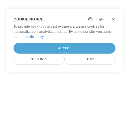
COOKIE NOTICE
To provide you with the best experience, we use cookies for
personalization, analytics, and ads. By using our site, you agree
to
our cookie policy
.
ACCEPT
CUSTOMIZE
DENY
Tùy chọn chuyển đổi
PowerPoint khác
Chuyển đổi ODP thành DOC
DOC:
Microsoft Word Binary Format