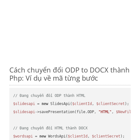
Cách chuyển đổi ODP to DOCX thành
Php: Ví dụ về mã từng bước
// Đang chuyển đổi ODP thành HTML
$slidesapi
 = 
new
 SlidesApi(
$clientId
, 
$clientSecret
$slidesapi
->savePresentation(file.ODP, 
"HTML"
, 
$NewFile
);

// Đang chuyển đổi HTML thành DOCX
$wordsapi
 = 
new
 WordsApi(
$clientId
, 
$clientSecret