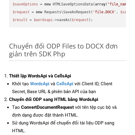
$saveOptions
 = 
new
 HTMLSaveOptionsData(
array
(
"file_name"
 
$request
 = 
new
 Requests\SaveAsRequest(
'file.DOCX'
, 
$saveO
$result
 = 
$wordsapi
->saveAs(
$request
Chuyển đổi ODP Files to DOCX đơn
giản trên SDK Php
Thiết lập WordsApi và CellsApi
Khởi tạo
WordsApi
và
CellsApi
với Client ID, Client
Secret, Base URL & phiên bản API của bạn
Chuyển đổi ODP sang HTML bằng WordsApi
Tạo
ConvertDocumentRequest
với tên tệp cục bộ và
định dạng được đặt thành HTML.
Sử dụng WordsApi để chuyển đổi tài liệu ODP sang
HTML.