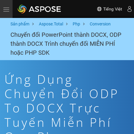
Tiếng Việt
Toggle navigation
Sản phẩm
Aspose.Total
Php
Conversion
Chuyển đổi PowerPoint thành DOCX, ODP
thành DOCX Trình chuyển đổi MIỄN PHÍ
hoặc PHP SDK
Ứng Dụng
Chuyển Đổi ODP
To DOCX Trực
Tuyến Miễn Phí