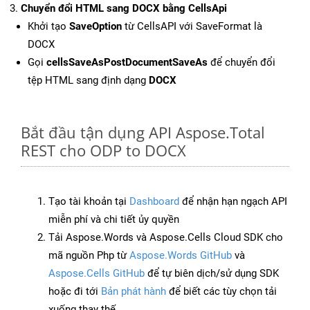
Chuyển đổi HTML sang DOCX bằng CellsApi
Khởi tạo
SaveOption
từ CellsAPI với SaveFormat là
DOCX
Gọi
cellsSaveAsPostDocumentSaveAs
để chuyển đổi
tệp HTML sang định dạng
DOCX
Bắt đầu tận dụng API Aspose.Total
REST cho ODP to DOCX
Tạo tài khoản tại
Dashboard
để nhận hạn ngạch API
miễn phí và chi tiết ủy quyền
Tải Aspose.Words và Aspose.Cells Cloud SDK cho
mã nguồn Php từ
Aspose.Words GitHub
và
Aspose.Cells GitHub
để tự biên dịch/sử dụng SDK
hoặc đi tới
Bản phát hành
để biết các tùy chọn tải
xuống thay thế.