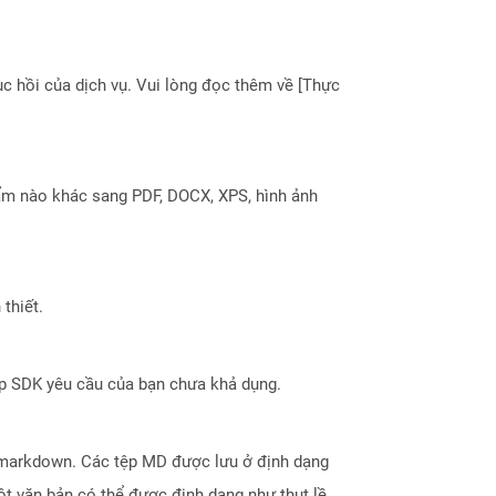
 hồi của dịch vụ. Vui lòng đọc thêm về [Thực
ẩm nào khác sang PDF, DOCX, XPS, hình ảnh
thiết.
ợp SDK yêu cầu của bạn chưa khả dụng.
markdown. Các tệp MD được lưu ở định dạng
t văn bản có thể được định dạng như thụt lề,