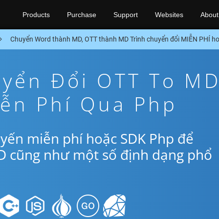
Products
Purchase
Support
Websites
About
Chuyển Word thành MD, OTT thành MD Trình chuyển đổi MIỄN PHÍ 
yển Đổi OTT To M
iễn Phí Qua Php
uyến miễn phí hoặc SDK Php để
D cũng như một số định dạng phổ