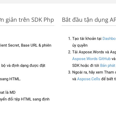
ơn giản trên SDK Php
Bắt đầu tận dụng AP
Tạo tài khoản tại
Dashbo
Client Secret, Base URL & phiên
ủy quyền
Tải Aspose.Words và As
Aspose.Words GitHub
v
c bộ và định dạng được đặt
SDK hoặc đi tới
Bản phát
Ngoài ra, hãy xem Tham 
T sang HTML.
và
Aspose.Cells
để biết 
mat là MD
yển đổi tệp HTML sang định