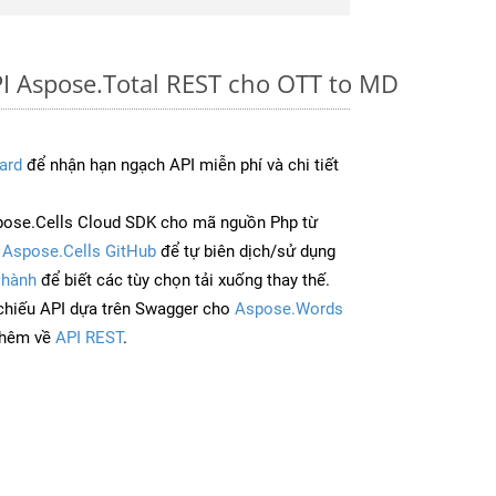
I Aspose.Total REST cho OTT to MD
ard
để nhận hạn ngạch API miễn phí và chi tiết
pose.Cells Cloud SDK cho mã nguồn Php từ
à
Aspose.Cells GitHub
để tự biên dịch/sử dụng
 hành
để biết các tùy chọn tải xuống thay thế.
chiếu API dựa trên Swagger cho
Aspose.Words
thêm về
API REST
.