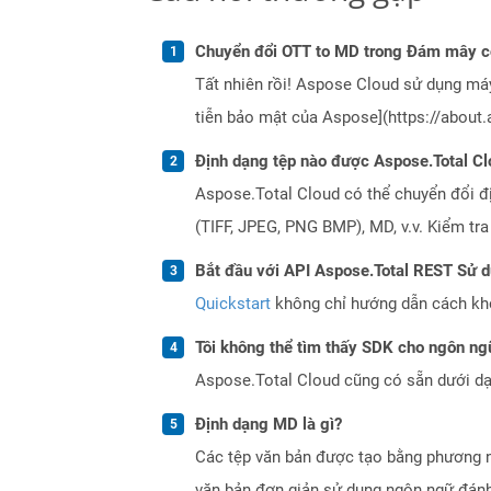
Chuyển đổi OTT to MD trong Đám mây c
Tất nhiên rồi! Aspose Cloud sử dụng m
tiễn bảo mật của Aspose](https://about.
Định dạng tệp nào được Aspose.Total Cl
Aspose.Total Cloud có thể chuyển đổi đ
(TIFF, JPEG, PNG BMP), MD, v.v. Kiểm tr
Bắt đầu với API Aspose.Total REST Sử 
Quickstart
không chỉ hướng dẫn cách khởi
Tôi không thể tìm thấy SDK cho ngôn ngữ
Aspose.Total Cloud cũng có sẵn dưới dạ
Định dạng MD là gì?
Các tệp văn bản được tạo bằng phương 
văn bản đơn giản sử dụng ngôn ngữ đánh 