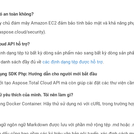
ó an toàn không?
áy chủ đám mây Amazon EC2 đảm bảo tính bảo mật và khả năng phục
aspose.cloud/security).
oud API hỗ trợ?
ịnh dạng tệp từ bất kỳ dòng sản phẩm nào sang bất kỳ dòng sản ph
a danh sách đầy đủ về
các định dạng tệp được hỗ trợ
.
dụng SDK Php: Hướng dẫn cho người mới bắt đầu
 tạo Aspose.Total Cloud API mà còn giúp cài đặt các thư viện cần 
 yêu thích của mình. Tôi nên làm gì?
ng Docker Container. Hãy thử sử dụng nó với cURL trong trường h
ngữ ngôn ngữ Markdown được lưu với phần mở rộng tệp .md hoặc .
dấu cũng bao gồm các ký hiệu văn bản nội tuyến, xác định cách mộ