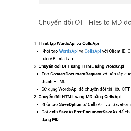
Chuyển đổi OTT Files to MD đ
Thiết lập WordsApi và CellsApi
Khởi tạo
WordsApi
và
CellsApi
với Client ID, 
bản API của bạn
Chuyển đổi OTT sang HTML bằng WordsApi
Tạo
ConvertDocumentRequest
với tên tệp cụ
thành HTML.
Sử dụng WordsApi để chuyển đổi tài liệu OT
Chuyển đổi HTML sang MD bằng CellsApi
Khởi tạo
SaveOption
từ CellsAPI với SaveFor
Gọi
cellsSaveAsPostDocumentSaveAs
để chu
dạng
MD