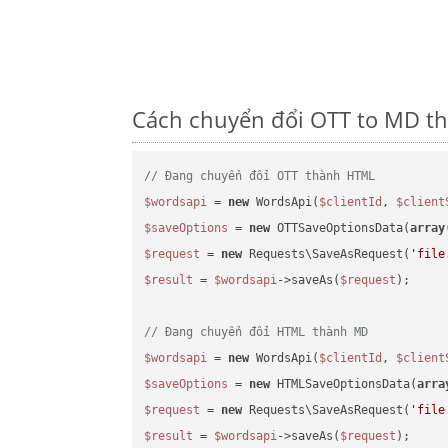
Cách chuyển đổi OTT to MD th
// Đang chuyển đổi OTT thành HTML
$wordsapi
 = 
new
 WordsApi(
$clientId
, 
$client
$saveOptions
 = 
new
 OTTSaveOptionsData(
array
$request
 = 
new
 Requests\SaveAsRequest(
'file
$result
 = 
$wordsapi
->saveAs(
$request
);

// Đang chuyển đổi HTML thành MD
$wordsapi
 = 
new
 WordsApi(
$clientId
, 
$client
$saveOptions
 = 
new
 HTMLSaveOptionsData(
arra
$request
 = 
new
 Requests\SaveAsRequest(
'file
$result
 = 
$wordsapi
->saveAs(
$request