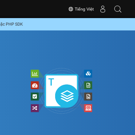
Tiếng Việt
hoặc PHP SDK
D