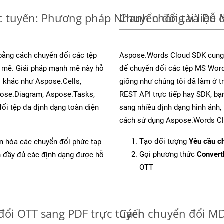
c tuyến: Phương pháp Nhanh chóng và Dễ 
Chuyển đổi tài liệ
 bằng cách chuyển đổi các tệp
Aspose.Words Cloud SDK cung 
mẽ. Giải pháp mạnh mẽ này hỗ
để chuyển đổi các tệp MS Word
l khác như Aspose.Cells,
giống như chúng tôi đã làm ở t
pose.Diagram, Aspose.Tasks,
REST API trực tiếp hay SDK, bạ
i tệp đa định dạng toàn diện
sang nhiều định dạng hình ảnh,
cách sử dụng Aspose.Words Cl
Tạo đối tượng
Yêu cầu ch
ản hóa các chuyển đổi phức tạp
Gọi phương thức
Conver
ch đầy đủ các định dạng được hỗ
OTT
đổi OTT sang PDF trực tuyến
Cách chuyển đổi MD