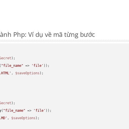
ành Php: Ví dụ về mã từng bước
Secret
(
"file_name"
 => 
'file'
.HTML'
, 
$saveOptions
Secret
y
(
"file_name"
 => 
'file'
.MD'
, 
$saveOptions