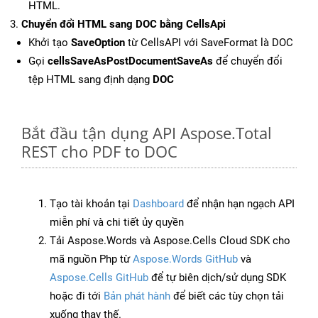
HTML.
Chuyển đổi HTML sang DOC bằng CellsApi
Khởi tạo
SaveOption
từ CellsAPI với SaveFormat là DOC
Gọi
cellsSaveAsPostDocumentSaveAs
để chuyển đổi
tệp HTML sang định dạng
DOC
Bắt đầu tận dụng API Aspose.Total
REST cho PDF to DOC
Tạo tài khoản tại
Dashboard
để nhận hạn ngạch API
miễn phí và chi tiết ủy quyền
Tải Aspose.Words và Aspose.Cells Cloud SDK cho
mã nguồn Php từ
Aspose.Words GitHub
và
Aspose.Cells GitHub
để tự biên dịch/sử dụng SDK
hoặc đi tới
Bản phát hành
để biết các tùy chọn tải
xuống thay thế.