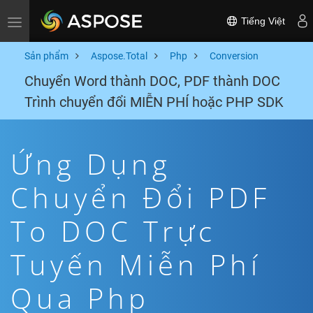
Tiếng Việt
Toggle navigation
Sản phẩm
Aspose.Total
Php
Conversion
Chuyển Word thành DOC, PDF thành DOC
Trình chuyển đổi MIỄN PHÍ hoặc PHP SDK
Ứng Dụng
Chuyển Đổi PDF
To DOC Trực
Tuyến Miễn Phí
Qua Php