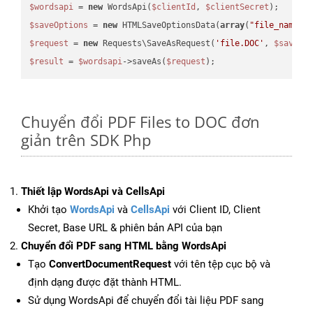
$wordsapi
 = 
new
 WordsApi(
$clientId
, 
$clientSecret
$saveOptions
 = 
new
 HTMLSaveOptionsData(
array
(
"file_name"
 
$request
 = 
new
 Requests\SaveAsRequest(
'file.DOC'
, 
$saveOp
$result
 = 
$wordsapi
->saveAs(
$request
Chuyển đổi PDF Files to DOC đơn
giản trên SDK Php
Thiết lập WordsApi và CellsApi
Khởi tạo
WordsApi
và
CellsApi
với Client ID, Client
Secret, Base URL & phiên bản API của bạn
Chuyển đổi PDF sang HTML bằng WordsApi
Tạo
ConvertDocumentRequest
với tên tệp cục bộ và
định dạng được đặt thành HTML.
Sử dụng WordsApi để chuyển đổi tài liệu PDF sang