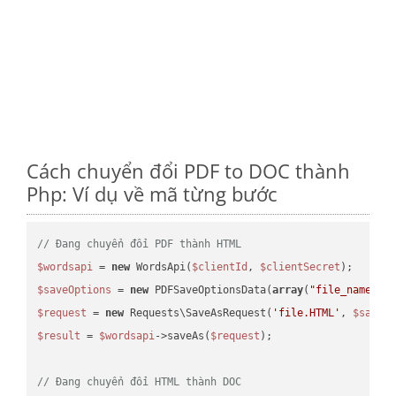
Cách chuyển đổi PDF to DOC thành
Php: Ví dụ về mã từng bước
// Đang chuyển đổi PDF thành HTML
$wordsapi
 = 
new
 WordsApi(
$clientId
, 
$clientSecret
$saveOptions
 = 
new
 PDFSaveOptionsData(
array
(
"file_name"
 =
$request
 = 
new
 Requests\SaveAsRequest(
'file.HTML'
, 
$saveO
$result
 = 
$wordsapi
->saveAs(
$request
);

// Đang chuyển đổi HTML thành DOC