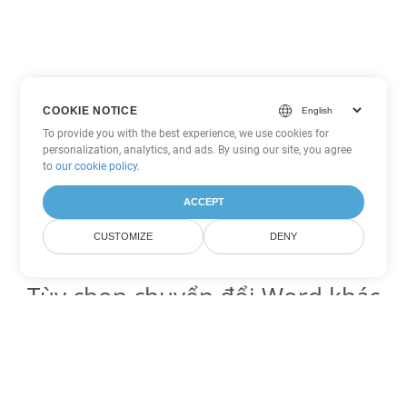
COOKIE NOTICE
To provide you with the best experience, we use cookies for
personalization, analytics, and ads. By using our site, you agree
to
our cookie policy
.
ACCEPT
CUSTOMIZE
DENY
Tùy chọn chuyển đổi Word khác
Chuyển đổi PDF thành DOC
DOC:
Microsoft Word Binary Format