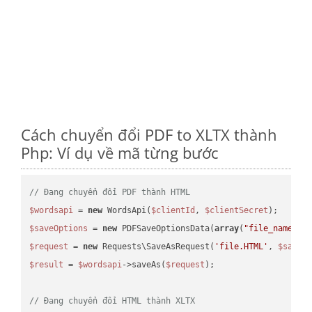
Cách chuyển đổi PDF to XLTX thành
Php: Ví dụ về mã từng bước
// Đang chuyển đổi PDF thành HTML
$wordsapi
 = 
new
 WordsApi(
$clientId
, 
$clientSecret
$saveOptions
 = 
new
 PDFSaveOptionsData(
array
(
"file_name"
 =
$request
 = 
new
 Requests\SaveAsRequest(
'file.HTML'
, 
$saveO
$result
 = 
$wordsapi
->saveAs(
$request
);

// Đang chuyển đổi HTML thành XLTX