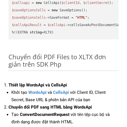
$cellsapi
 = 
new
 CellsApi(
$clientId
, 
$clientSecret
$saveOptionsCells
 = 
new
$saveOptionsCells
->SaveFormat = 
"HTML"
$cellsApiResult
 = 
$cellsApi
->cellsSaveAsPostDocumentSaveA
%!(EXTRA 
string
=XLTX)
Chuyển đổi PDF Files to XLTX đơn
giản trên SDK Php
Thiết lập WordsApi và CellsApi
Khởi tạo
WordsApi
và
CellsApi
với Client ID, Client
Secret, Base URL & phiên bản API của bạn
Chuyển đổi PDF sang HTML bằng WordsApi
Tạo
ConvertDocumentRequest
với tên tệp cục bộ và
định dạng được đặt thành HTML.