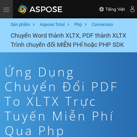
Tiếng Việt
Toggle navigation
Sản phẩm
Aspose.Total
Php
Conversion
Chuyển Word thành XLTX, PDF thành XLTX
Trình chuyển đổi MIỄN PHÍ hoặc PHP SDK
Ứng Dụng
Chuyển Đổi PDF
To XLTX Trực
Tuyến Miễn Phí
Qua Php