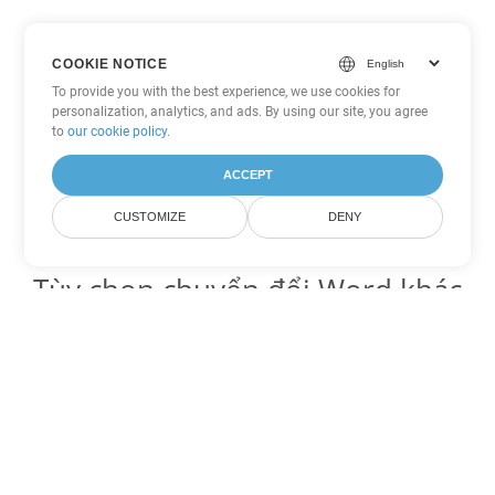
COOKIE NOTICE
To provide you with the best experience, we use cookies for
personalization, analytics, and ads. By using our site, you agree
to
our cookie policy
.
ACCEPT
CUSTOMIZE
DENY
Tùy chọn chuyển đổi Word khác
Chuyển đổi PDF thành DOC
DOC:
Microsoft Word Binary Format
Chuyển đổi PDF thành DOT
DOT:
Microsoft Word Template Files