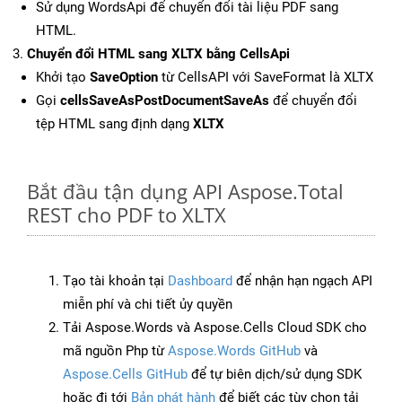
Sử dụng WordsApi để chuyển đổi tài liệu PDF sang
HTML.
Chuyển đổi HTML sang XLTX bằng CellsApi
Khởi tạo
SaveOption
từ CellsAPI với SaveFormat là XLTX
Gọi
cellsSaveAsPostDocumentSaveAs
để chuyển đổi
tệp HTML sang định dạng
XLTX
Bắt đầu tận dụng API Aspose.Total
REST cho PDF to XLTX
Tạo tài khoản tại
Dashboard
để nhận hạn ngạch API
miễn phí và chi tiết ủy quyền
Tải Aspose.Words và Aspose.Cells Cloud SDK cho
mã nguồn Php từ
Aspose.Words GitHub
và
Aspose.Cells GitHub
để tự biên dịch/sử dụng SDK
hoặc đi tới
Bản phát hành
để biết các tùy chọn tải