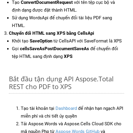
Tạo
ConvertDocumentRequest
với tên tệp cục bộ và
định dạng được đặt thành HTML.
Sử dụng WordsApi để chuyển đổi tài liệu PDF sang
HTML.
Chuyển đổi HTML sang XPS bằng CellsApi
Khởi tạo
SaveOption
từ CellsAPI với SaveFormat là XPS
Gọi
cellsSaveAsPostDocumentSaveAs
để chuyển đổi
tệp HTML sang định dạng
XPS
Bắt đầu tận dụng API Aspose.Total
REST cho PDF to XPS
Tạo tài khoản tại
Dashboard
để nhận hạn ngạch API
miễn phí và chi tiết ủy quyền
Tải Aspose.Words và Aspose.Cells Cloud SDK cho
mã nguồn Php từ
Aspose.Words GitHub
và