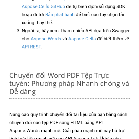
Aspose.Cells GitHub
để tự biên dịch/sử dụng SDK
hoặc đi tới
Bản phát hành
để biết các tùy chọn tải
xuống thay thế.
Ngoài ra, hãy xem Tham chiếu API dựa trên Swagger
cho
Aspose.Words
và
Aspose.Cells
để biết thêm về
API REST
.
Chuyển đổi Word PDF Tệp Trực
tuyến: Phương pháp Nhanh chóng và
Dễ dàng
Nâng cao quy trình chuyển đổi tài liệu của bạn bằng cách
chuyển đổi các tệp PDF sang HTML bằng API
Aspose.Words mạnh mẽ. Giải pháp mạnh mẽ này hỗ trợ
tích hợp liền mạch với các API Aspose.Total khác như