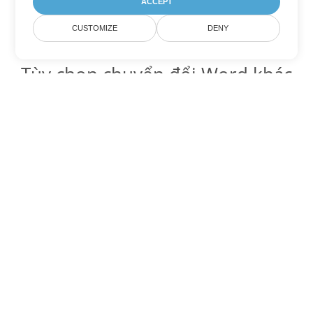
ACCEPT
CUSTOMIZE
DENY
Tùy chọn chuyển đổi Word khác
Chuyển đổi PDF thành DOC
DOC:
Microsoft Word Binary Format
Chuyển đổi PDF thành DOT
DOT:
Microsoft Word Template Files
Chuyển đổi PDF thành DOCX
DOCX:
Office 2007+ Word Document
Chuyển đổi PDF thành DOCM
DOCM:
Microsoft Word 2007 Marco File