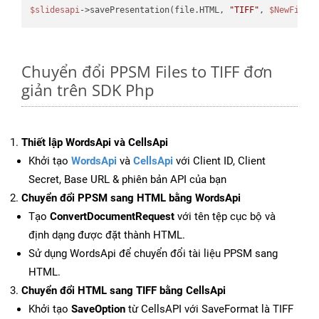
$slidesapi
->savePresentation(file.HTML, 
"TIFF"
, 
$NewFile
Chuyển đổi PPSM Files to TIFF đơn
giản trên SDK Php
Thiết lập WordsApi và CellsApi
Khởi tạo
WordsApi
và
CellsApi
với Client ID, Client
Secret, Base URL & phiên bản API của bạn
Chuyển đổi PPSM sang HTML bằng WordsApi
Tạo
ConvertDocumentRequest
với tên tệp cục bộ và
định dạng được đặt thành HTML.
Sử dụng WordsApi để chuyển đổi tài liệu PPSM sang
HTML.
Chuyển đổi HTML sang TIFF bằng CellsApi
Khởi tạo
SaveOption
từ CellsAPI với SaveFormat là TIFF