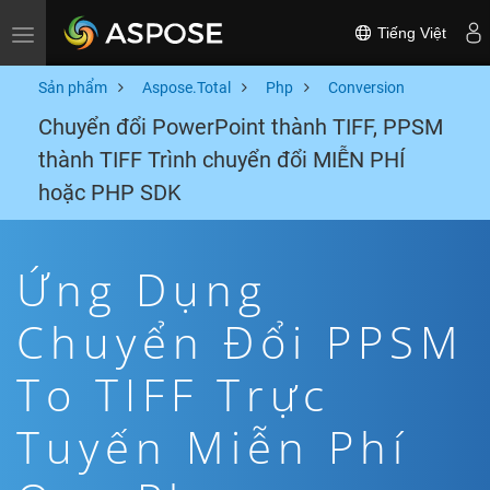
Tiếng Việt
Toggle navigation
Sản phẩm
Aspose.Total
Php
Conversion
Chuyển đổi PowerPoint thành TIFF, PPSM
thành TIFF Trình chuyển đổi MIỄN PHÍ
hoặc PHP SDK
Ứng Dụng
Chuyển Đổi PPSM
To TIFF Trực
Tuyến Miễn Phí