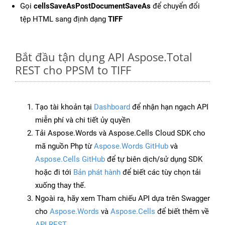
Gọi
cellsSaveAsPostDocumentSaveAs
để chuyển đổi
tệp HTML sang định dạng
TIFF
Bắt đầu tận dụng API Aspose.Total
REST cho PPSM to TIFF
Tạo tài khoản tại
Dashboard
để nhận hạn ngạch API
miễn phí và chi tiết ủy quyền
Tải Aspose.Words và Aspose.Cells Cloud SDK cho
mã nguồn Php từ
Aspose.Words GitHub
và
Aspose.Cells GitHub
để tự biên dịch/sử dụng SDK
hoặc đi tới
Bản phát hành
để biết các tùy chọn tải
xuống thay thế.
Ngoài ra, hãy xem Tham chiếu API dựa trên Swagger
cho
Aspose.Words
và
Aspose.Cells
để biết thêm về
API REST
.