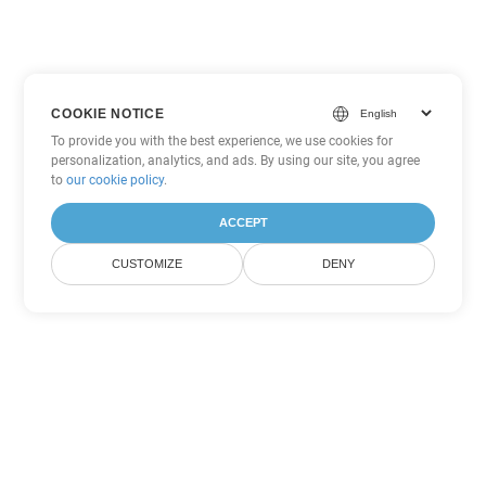
COOKIE NOTICE
To provide you with the best experience, we use cookies for
personalization, analytics, and ads. By using our site, you agree
to
our cookie policy
.
ACCEPT
CUSTOMIZE
DENY
Tùy chọn chuyển đổi
PowerPoint khác
Chuyển đổi PPSM thành DOC