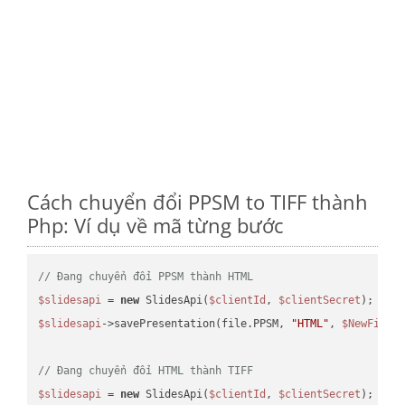
Cách chuyển đổi PPSM to TIFF thành
Php: Ví dụ về mã từng bước
// Đang chuyển đổi PPSM thành HTML
$slidesapi
 = 
new
 SlidesApi(
$clientId
, 
$clientSecret
$slidesapi
->savePresentation(file.PPSM, 
"HTML"
, 
$NewFile
);
// Đang chuyển đổi HTML thành TIFF
$slidesapi
 = 
new
 SlidesApi(
$clientId
, 
$clientSecret