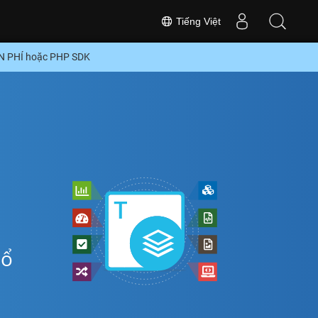
Tiếng Việt
ỄN PHÍ hoặc PHP SDK
hổ