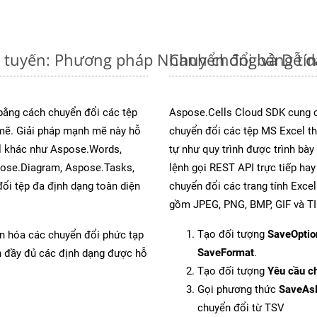
c tuyến: Phương pháp Nhanh chóng và Dễ 
Chuyển đổi bảng tí
 bằng cách chuyển đổi các tệp
Aspose.Cells Cloud SDK cung c
ẽ. Giải pháp mạnh mẽ này hỗ
chuyển đổi các tệp MS Excel th
al khác như Aspose.Words,
tự như quy trình được trình bà
pose.Diagram, Aspose.Tasks,
lệnh gọi REST API trực tiếp ha
i tệp đa định dạng toàn diện
chuyển đổi các trang tính Exce
gồm JPEG, PNG, BMP, GIF và TI
Tạo đối tượng
SaveOptio
ản hóa các chuyển đổi phức tạp
SaveFormat
.
ch đầy đủ các định dạng được hỗ
Tạo đối tượng
Yêu cầu ch
Gọi phương thức
SaveAs
chuyển đổi từ TSV