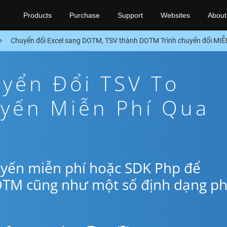
Products
Purchase
Support
Websites
About
Chuyển đổi Excel sang DOTM, TSV thành DOTM Trình chuyển đổi MI
yển Đổi TSV To
yến Miễn Phí Qua
uyến miễn phí hoặc SDK Php để
OTM cũng như một số định dạng p