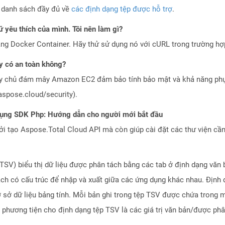
a danh sách đầy đủ về
các định dạng tệp được hỗ trợ
.
 yêu thích của mình. Tôi nên làm gì?
ng Docker Container. Hãy thử sử dụng nó với cURL trong trường h
 có an toàn không?
áy chủ đám mây Amazon EC2 đảm bảo tính bảo mật và khả năng phục
aspose.cloud/security).
dụng SDK Php: Hướng dẫn cho người mới bắt đầu
 tạo Aspose.Total Cloud API mà còn giúp cài đặt các thư viện cần 
TSV) biểu thị dữ liệu được phân tách bằng các tab ở định dạng văn b
ách có cấu trúc để nhập và xuất giữa các ứng dụng khác nhau. Định
ơ sở dữ liệu bảng tính. Mỗi bản ghi trong tệp TSV được chứa trong m
 phương tiện cho định dạng tệp TSV là các giá trị văn bản/được phâ