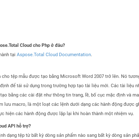
pose.Total Cloud cho Php ở đâu?
hành tại
Aspose.Total Cloud Documentation
.
cho tệp mẫu được tạo bằng Microsoft Word 2007 trở lên. Nó tương
 định để tái sử dụng trong trường hợp tạo tài liệu mới. Các tài liệ
ạo bằng các cài đặt như thông tin trang, lề, bố cục mặc định và ma
tm lưu macro, là một loạt các lệnh dưới dạng các hành động được gh
thực hiện các hành động được lặp lại khi hoàn thành một nhiệm vụ.
oud API hỗ trợ?
ịnh dạng tệp từ bất kỳ dòng sản phẩm nào sang bất kỳ dòng sản ph