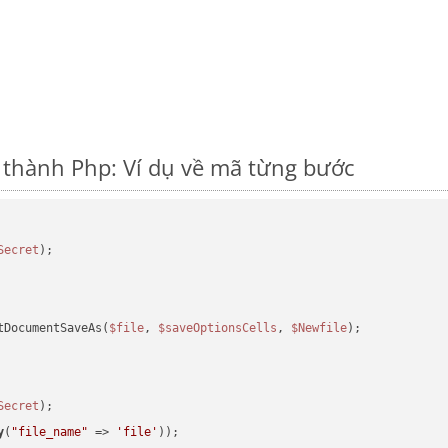
thành Php: Ví dụ về mã từng bước
Secret
tDocumentSaveAs(
$file
, 
$saveOptionsCells
, 
$Newfile
);

Secret
y
(
"file_name"
 => 
'file'