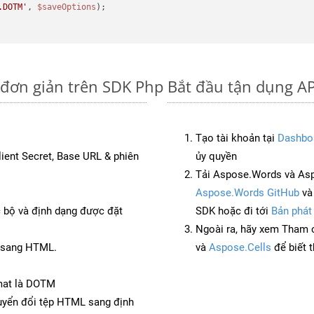
.DOTM'
, 
$saveOptions
 đơn giản trên SDK Php
Bắt đầu tận dụng AP
Tạo tài khoản tại
Dashbo
Client Secret, Base URL & phiên
ủy quyền
Tải Aspose.Words và As
Aspose.Words GitHub
v
c bộ và định dạng được đặt
SDK hoặc đi tới
Bản phát
Ngoài ra, hãy xem Tham 
V sang HTML.
và
Aspose.Cells
để biết 
mat là DOTM
yển đổi tệp HTML sang định