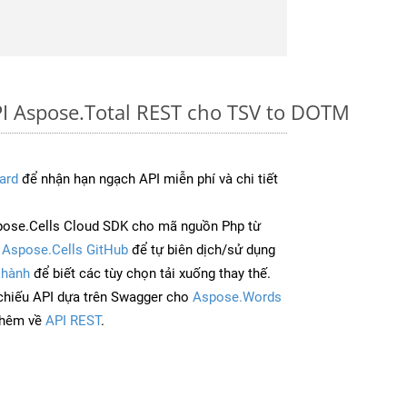
I Aspose.Total REST cho TSV to DOTM
ard
để nhận hạn ngạch API miễn phí và chi tiết
pose.Cells Cloud SDK cho mã nguồn Php từ
à
Aspose.Cells GitHub
để tự biên dịch/sử dụng
 hành
để biết các tùy chọn tải xuống thay thế.
chiếu API dựa trên Swagger cho
Aspose.Words
thêm về
API REST
.