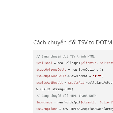
Cách chuyển đổi TSV to DOTM 
// Đang chuyển đổi TSV thành HTML
$cellsapi
 = 
new
 CellsApi(
$clientId
, 
$client
$saveOptionsCells
 = 
new
$saveOptionsCells
->SaveFormat = 
"TSV"
$cellsApiResult
 = 
$cellsApi
->cellsSaveAsPos
%!(EXTRA 
string
// Đang chuyển đổi HTML thành DOTM
$wordsapi
 = 
new
 WordsApi(
$clientId
, 
$client
$saveOptions
 = 
new
 HTMLSaveOptionsData(
arra