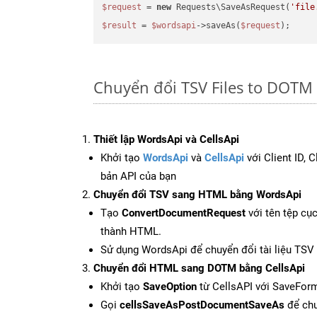
$request
 = 
new
 Requests\SaveAsRequest(
'file
$result
 = 
$wordsapi
->saveAs(
$request
Chuyển đổi TSV Files to DOTM
Thiết lập WordsApi và CellsApi
Khởi tạo
WordsApi
và
CellsApi
với Client ID, 
bản API của bạn
Chuyển đổi TSV sang HTML bằng WordsApi
Tạo
ConvertDocumentRequest
với tên tệp cụ
thành HTML.
Sử dụng WordsApi để chuyển đổi tài liệu TS
Chuyển đổi HTML sang DOTM bằng CellsApi
Khởi tạo
SaveOption
từ CellsAPI với SaveFor
Gọi
cellsSaveAsPostDocumentSaveAs
để chu