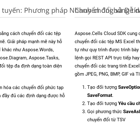
c tuyến: Phương pháp Nhanh chóng và Dễ 
Chuyển đổi bảng tí
 bằng cách chuyển đổi các tệp
Aspose.Cells Cloud SDK cung c
ẽ. Giải pháp mạnh mẽ này hỗ
chuyển đổi các tệp MS Excel th
al khác như Aspose.Words,
tự như quy trình được trình bà
pose.Diagram, Aspose.Tasks,
lệnh gọi REST API trực tiếp ha
i tệp đa định dạng toàn diện
chuyển đổi các trang tính Exce
gồm JPEG, PNG, BMP, GIF và TI
Tạo đối tượng
SaveOptio
ản hóa các chuyển đổi phức tạp
SaveFormat
.
ch đầy đủ các định dạng được hỗ
Tạo đối tượng
Yêu cầu ch
Gọi phương thức
SaveAs
chuyển đổi từ TSV