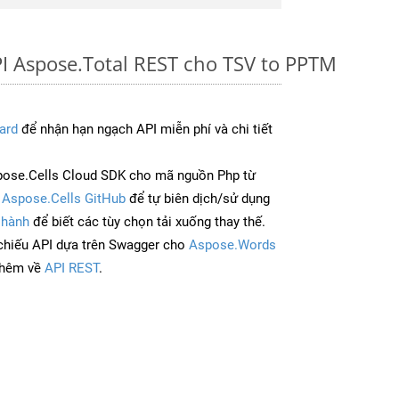
I Aspose.Total REST cho TSV to PPTM
ard
để nhận hạn ngạch API miễn phí và chi tiết
pose.Cells Cloud SDK cho mã nguồn Php từ
à
Aspose.Cells GitHub
để tự biên dịch/sử dụng
 hành
để biết các tùy chọn tải xuống thay thế.
chiếu API dựa trên Swagger cho
Aspose.Words
thêm về
API REST
.