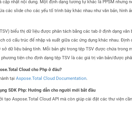
 cập nhật nội dung. Một định dạng tương tự khác là PPSM nhưng nó
các slide cho các yếu tố trình bày khác nhau như văn bản, hình ảnh,
TSV) biểu thị dữ liệu được phân tách bằng các tab ở định dạng văn b
ách có cấu trúc để nhập và xuất giữa các ứng dụng khác nhau. Định
ơ sở dữ liệu bảng tính. Mỗi bản ghi trong tệp TSV được chứa trong m
 phương tiện cho định dạng tệp TSV là các giá trị văn bản/được phâ
pose.Total Cloud cho Php ở đâu?
hành tại
Aspose.Total Cloud Documentation
.
dụng SDK Php: Hướng dẫn cho người mới bắt đầu
 tạo Aspose.Total Cloud API mà còn giúp cài đặt các thư viện cần 