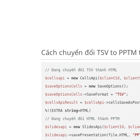
Cách chuyển đổi TSV to PPTM 
// Đang chuyển đổi TSV thành HTML
$cellsapi
 = 
new
 CellsApi(
$clientId
, 
$client
$saveOptionsCells
 = 
new
$saveOptionsCells
->SaveFormat = 
"TSV"
$cellsApiResult
 = 
$cellsApi
->cellsSaveAsPos
%!(EXTRA 
string
// Đang chuyển đổi HTML thành PPTM
$slidesapi
 = 
new
 SlidesApi(
$clientId
, 
$clie
$slidesapi
->savePresentation(file.HTML, 
"PP