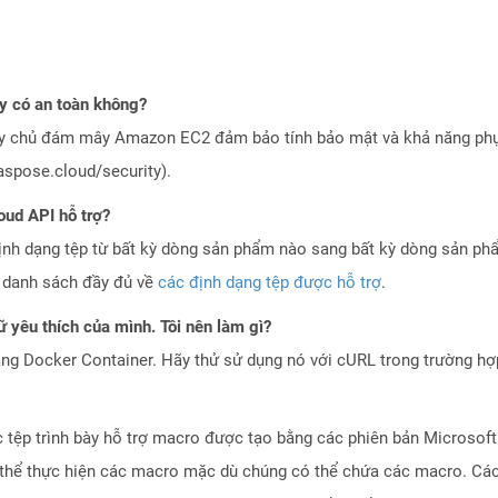
 có an toàn không?
áy chủ đám mây Amazon EC2 đảm bảo tính bảo mật và khả năng phục
aspose.cloud/security).
oud API hỗ trợ?
ịnh dạng tệp từ bất kỳ dòng sản phẩm nào sang bất kỳ dòng sản ph
a danh sách đầy đủ về
các định dạng tệp được hỗ trợ
.
 yêu thích của mình. Tôi nên làm gì?
ng Docker Container. Hãy thử sử dụng nó với cURL trong trường h
 tệp trình bày hỗ trợ macro được tạo bằng các phiên bản Microsoft
ó thể thực hiện các macro mặc dù chúng có thể chứa các macro. C