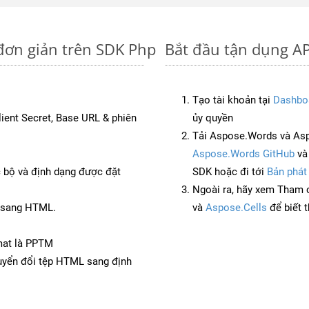
đơn giản trên SDK Php
Bắt đầu tận dụng AP
Tạo tài khoản tại
Dashbo
Client Secret, Base URL & phiên
ủy quyền
Tải Aspose.Words và As
Aspose.Words GitHub
v
c bộ và định dạng được đặt
SDK hoặc đi tới
Bản phát
Ngoài ra, hãy xem Tham 
V sang HTML.
và
Aspose.Cells
để biết 
mat là PPTM
yển đổi tệp HTML sang định