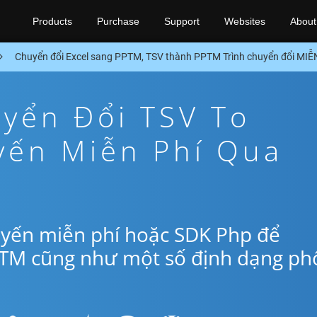
Products
Purchase
Support
Websites
About
Chuyển đổi Excel sang PPTM, TSV thành PPTM Trình chuyển đổi MI
yển Đổi TSV To
yến Miễn Phí Qua
uyến miễn phí hoặc SDK Php để
PTM cũng như một số định dạng ph