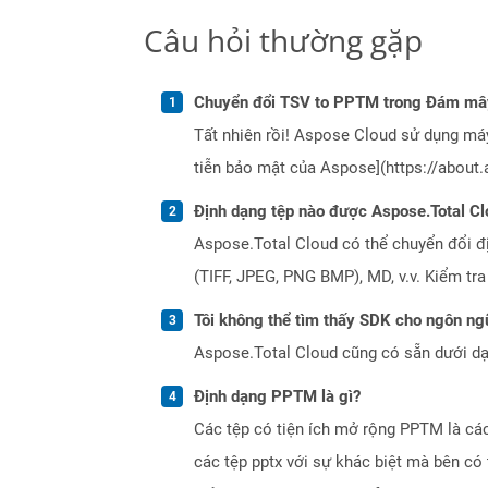
Câu hỏi thường gặp
Chuyển đổi TSV to PPTM trong Đám mây
Tất nhiên rồi! Aspose Cloud sử dụng m
tiễn bảo mật của Aspose](https://about.
Định dạng tệp nào được Aspose.Total Cl
Aspose.Total Cloud có thể chuyển đổi đ
(TIFF, JPEG, PNG BMP), MD, v.v. Kiểm tr
Tôi không thể tìm thấy SDK cho ngôn ngữ
Aspose.Total Cloud cũng có sẵn dưới dạ
Định dạng PPTM là gì?
Các tệp có tiện ích mở rộng PPTM là các
các tệp pptx với sự khác biệt mà bên c