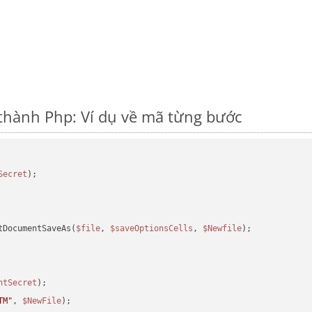
thành Php: Ví dụ về mã từng bước
Secret
tDocumentSaveAs(
$file
, 
$saveOptionsCells
, 
$Newfile
);

ntSecret
TM"
, 
$NewFile