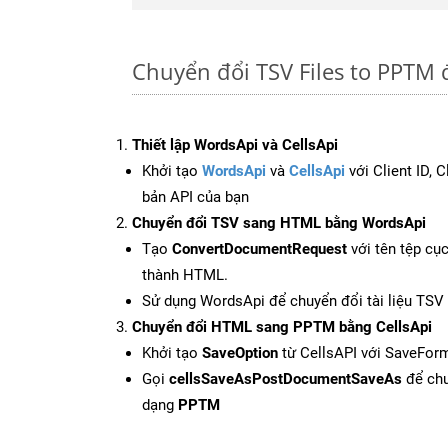
Chuyển đổi TSV Files to PPTM 
Thiết lập WordsApi và CellsApi
Khởi tạo
WordsApi
và
CellsApi
với Client ID, 
bản API của bạn
Chuyển đổi TSV sang HTML bằng WordsApi
Tạo
ConvertDocumentRequest
với tên tệp cụ
thành HTML.
Sử dụng WordsApi để chuyển đổi tài liệu TS
Chuyển đổi HTML sang PPTM bằng CellsApi
Khởi tạo
SaveOption
từ CellsAPI với SaveFor
Gọi
cellsSaveAsPostDocumentSaveAs
để chu
dạng
PPTM