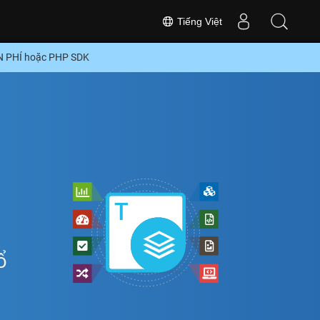
Tiếng Việt
ỄN PHÍ hoặc PHP SDK
ổ