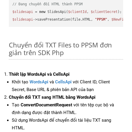
// Đang chuyển đổi HTML thành PPSM
$slidesapi
 = 
new
 SlidesApi(
$clientId
, 
$clientSecret
$slidesapi
->savePresentation(file.HTML, 
"PPSM"
, 
$NewFile
Chuyển đổi TXT Files to PPSM đơn
giản trên SDK Php
Thiết lập WordsApi và CellsApi
Khởi tạo
WordsApi
và
CellsApi
với Client ID, Client
Secret, Base URL & phiên bản API của bạn
Chuyển đổi TXT sang HTML bằng WordsApi
Tạo
ConvertDocumentRequest
với tên tệp cục bộ và
định dạng được đặt thành HTML.
Sử dụng WordsApi để chuyển đổi tài liệu TXT sang
HTML.