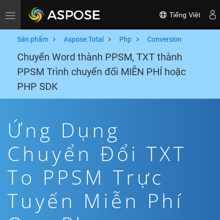
Tiếng Việt
Toggle navigation
Sản phẩm
Aspose.Total
Php
Conversion
Chuyển Word thành PPSM, TXT thành
PPSM Trình chuyển đổi MIỄN PHÍ hoặc
PHP SDK
Ứng Dụng
Chuyển Đổi TXT
To PPSM Trực
Tuyến Miễn Phí