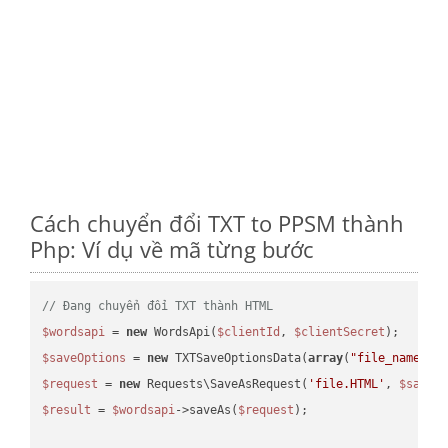
Cách chuyển đổi TXT to PPSM thành
Php: Ví dụ về mã từng bước
// Đang chuyển đổi TXT thành HTML
$wordsapi
 = 
new
 WordsApi(
$clientId
, 
$clientSecret
$saveOptions
 = 
new
 TXTSaveOptionsData(
array
(
"file_name"
 =
$request
 = 
new
 Requests\SaveAsRequest(
'file.HTML'
, 
$saveO
$result
 = 
$wordsapi
->saveAs(
$request
);
