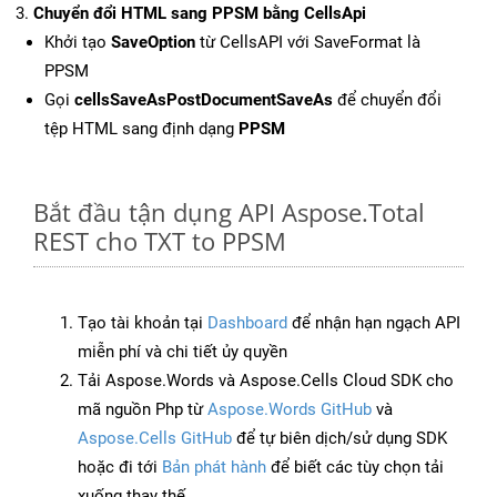
Chuyển đổi HTML sang PPSM bằng CellsApi
Khởi tạo
SaveOption
từ CellsAPI với SaveFormat là
PPSM
Gọi
cellsSaveAsPostDocumentSaveAs
để chuyển đổi
tệp HTML sang định dạng
PPSM
Bắt đầu tận dụng API Aspose.Total
REST cho TXT to PPSM
Tạo tài khoản tại
Dashboard
để nhận hạn ngạch API
miễn phí và chi tiết ủy quyền
Tải Aspose.Words và Aspose.Cells Cloud SDK cho
mã nguồn Php từ
Aspose.Words GitHub
và
Aspose.Cells GitHub
để tự biên dịch/sử dụng SDK
hoặc đi tới
Bản phát hành
để biết các tùy chọn tải
xuống thay thế.