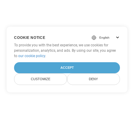
COOKIE NOTICE
To provide you with the best experience, we use cookies for
personalization, analytics, and ads. By using our site, you agree
to
our cookie policy
.
ACCEPT
CUSTOMIZE
DENY
Tùy chọn chuyển đổi Word khác
Chuyển đổi TXT thành DOC
DOC:
Microsoft Word Binary Format