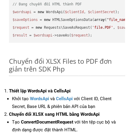
// Đang chuyển đổi HTML thành PDF
$wordsapi
 = 
new
 WordsApi(
$clientId
, 
$clientSecret
$saveOptions
 = 
new
 HTMLSaveOptionsData(
array
(
"file_name"
 
$request
 = 
new
 Requests\SaveAsRequest(
'file.PDF'
, 
$saveOp
$result
 = 
$wordsapi
->saveAs(
$request
Chuyển đổi XLSX Files to PDF đơn
giản trên SDK Php
Thiết lập WordsApi và CellsApi
Khởi tạo
WordsApi
và
CellsApi
với Client ID, Client
Secret, Base URL & phiên bản API của bạn
Chuyển đổi XLSX sang HTML bằng WordsApi
Tạo
ConvertDocumentRequest
với tên tệp cục bộ và
định dạng được đặt thành HTML.