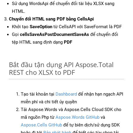
Sử dụng WordsApi để chuyển đổi tài liệu XLSX sang
HTML.
Chuyển đổi HTML sang PDF bằng CellsApi
Khởi tạo
SaveOption
từ CellsAPI với SaveFormat là PDF
Gọi
cellsSaveAsPostDocumentSaveAs
để chuyển đổi
tệp HTML sang định dạng
PDF
Bắt đầu tận dụng API Aspose.Total
REST cho XLSX to PDF
Tạo tài khoản tại
Dashboard
để nhận hạn ngạch API
miễn phí và chi tiết ủy quyền
Tải Aspose.Words và Aspose.Cells Cloud SDK cho
mã nguồn Php từ
Aspose.Words GitHub
và
Aspose.Cells GitHub
để tự biên dịch/sử dụng SDK
hoặc đi tới
Bản phát hành
để biết các tùy chọn tải