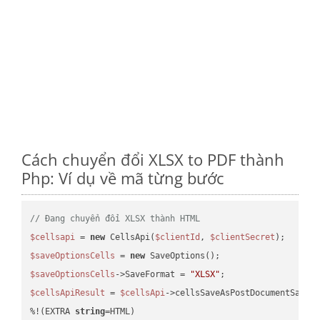
Cách chuyển đổi XLSX to PDF thành
Php: Ví dụ về mã từng bước
// Đang chuyển đổi XLSX thành HTML
$cellsapi
 = 
new
 CellsApi(
$clientId
, 
$clientSecret
$saveOptionsCells
 = 
new
$saveOptionsCells
->SaveFormat = 
"XLSX"
$cellsApiResult
 = 
$cellsApi
->cellsSaveAsPostDocumentSaveA
%!(EXTRA 
string