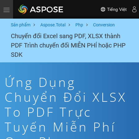
Tiếng Việt
Toggle navigation
Sản phẩm
Aspose.Total
Php
Conversion
Chuyển đổi Excel sang PDF, XLSX thành
PDF Trình chuyển đổi MIỄN PHÍ hoặc PHP
SDK
Ứng Dụng
Chuyển Đổi XLSX
To PDF Trực
Tuyến Miễn Phí