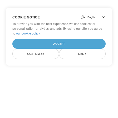
COOKIE NOTICE
To provide you with the best experience, we use cookies for
personalization, analytics, and ads. By using our site, you agree
to
our cookie policy
.
ACCEPT
CUSTOMIZE
DENY
Tùy chọn chuyển đổi Word khác
Chuyển đổi DOC thành DOT
DOT:
Microsoft Word Template Files
Chuyển đổi DOC thành DOCX