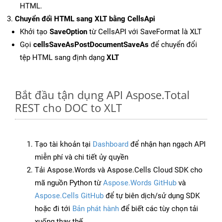
HTML.
Chuyển đổi HTML sang XLT bằng CellsApi
Khởi tạo
SaveOption
từ CellsAPI với SaveFormat là XLT
Gọi
cellsSaveAsPostDocumentSaveAs
để chuyển đổi
tệp HTML sang định dạng
XLT
Bắt đầu tận dụng API Aspose.Total
REST cho DOC to XLT
Tạo tài khoản tại
Dashboard
để nhận hạn ngạch API
miễn phí và chi tiết ủy quyền
Tải Aspose.Words và Aspose.Cells Cloud SDK cho
mã nguồn Python từ
Aspose.Words GitHub
và
Aspose.Cells GitHub
để tự biên dịch/sử dụng SDK
hoặc đi tới
Bản phát hành
để biết các tùy chọn tải
xuống thay thế.