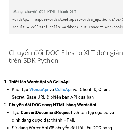
#Đang chuyển đổi HTML thành XLT
wordsApi
 = asposewordscloud.apis.wordss_api.WordsApi(GetC
result
 = cellsApi.cells_workbook_put_convert_workbook(fil
Chuyển đổi DOC Files to XLT đơn giản
trên SDK Python
Thiết lập WordsApi và CellsApi
Khởi tạo
WordsApi
và
CellsApi
với Client ID, Client
Secret, Base URL & phiên bản API của bạn
Chuyển đổi DOC sang HTML bằng WordsApi
Tạo
ConvertDocumentRequest
với tên tệp cục bộ và
định dạng được đặt thành HTML.
Sử dụng WordsApi để chuyển đổi tài liệu DOC sang