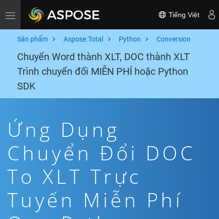
Tiếng Việt
Toggle navigation
Sản phẩm
Aspose.Total
Python
Conversion
Chuyển Word thành XLT, DOC thành XLT
Trình chuyển đổi MIỄN PHÍ hoặc Python
SDK
Ứng Dụng
Chuyển Đổi DOC
To XLT Trực
Tuyến Miễn Phí