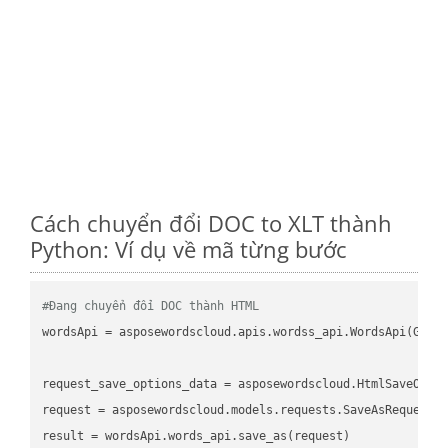
Cách chuyển đổi DOC to XLT thành
Python: Ví dụ về mã từng bước
#Đang chuyển đổi DOC thành HTML
wordsApi
 = asposewordscloud.apis.wordss_api.WordsApi(GetC
request_save_options_data
 = asposewordscloud.HtmlSaveOpti
request
result
 = wordsApi.words_api.save_as(request)
