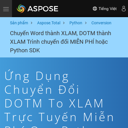
Tiếng Việt
Toggle navigation
Sản phẩm
Aspose.Total
Python
Conversion
Chuyển Word thành XLAM, DOTM thành
XLAM Trình chuyển đổi MIỄN PHÍ hoặc
Python SDK
Ứng Dụng
Chuyển Đổi
DOTM To XLAM
Trực Tuyến Miễn