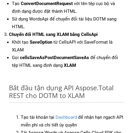
Tạo
ConvertDocumentRequest
với tên tệp cục bộ và
định dạng được đặt thành HTML.
Sử dụng WordsApi để chuyển đổi tài liệu DOTM sang
HTML.
Chuyển đổi HTML sang XLAM bằng CellsApi
Khởi tạo
SaveOption
từ CellsAPI với SaveFormat là
XLAM
Gọi
cellsSaveAsPostDocumentSaveAs
để chuyển đổi
tệp HTML sang định dạng
XLAM
Bắt đầu tận dụng API Aspose.Total
REST cho DOTM to XLAM
Tạo tài khoản tại
Dashboard
để nhận hạn ngạch API
miễn phí và chi tiết ủy quyền
Tải Aspose.Words và Aspose.Cells Cloud SDK cho