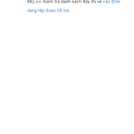
MD, v.v. Kiểm tra danh sách đầy đủ về
các định
dạng tệp được hỗ trợ
.