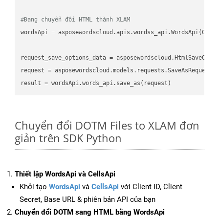
#Đang chuyển đổi HTML thành XLAM
wordsApi
 = asposewordscloud.apis.wordss_api.WordsApi(GetC
request_save_options_data
 = asposewordscloud.HtmlSaveOpti
request
result
Chuyển đổi DOTM Files to XLAM đơn
giản trên SDK Python
Thiết lập WordsApi và CellsApi
Khởi tạo
WordsApi
và
CellsApi
với Client ID, Client
Secret, Base URL & phiên bản API của bạn
Chuyển đổi DOTM sang HTML bằng WordsApi