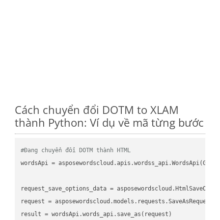
Cách chuyển đổi DOTM to XLAM
thành Python: Ví dụ về mã từng bước
#Đang chuyển đổi DOTM thành HTML
wordsApi
 = asposewordscloud.apis.wordss_api.WordsApi(GetC
request_save_options_data
 = asposewordscloud.HtmlSaveOpti
request
result
 = wordsApi.words_api.save_as(request)
