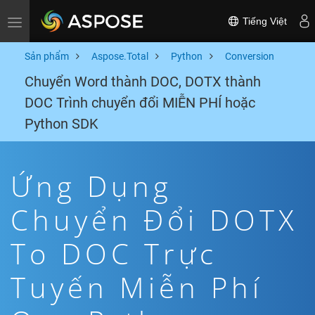
Tiếng Việt
Toggle navigation
Sản phẩm
Aspose.Total
Python
Conversion
Chuyển Word thành DOC, DOTX thành
DOC Trình chuyển đổi MIỄN PHÍ hoặc
Python SDK
Ứng Dụng
Chuyển Đổi DOTX
To DOC Trực
Tuyến Miễn Phí