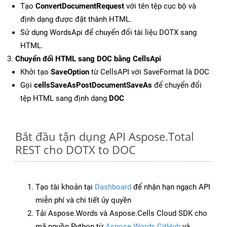
Tạo
ConvertDocumentRequest
với tên tệp cục bộ và
định dạng được đặt thành HTML.
Sử dụng WordsApi để chuyển đổi tài liệu DOTX sang
HTML.
Chuyển đổi HTML sang DOC bằng CellsApi
Khởi tạo
SaveOption
từ CellsAPI với SaveFormat là DOC
Gọi
cellsSaveAsPostDocumentSaveAs
để chuyển đổi
tệp HTML sang định dạng
DOC
Bắt đầu tận dụng API Aspose.Total
REST cho DOTX to DOC
Tạo tài khoản tại
Dashboard
để nhận hạn ngạch API
miễn phí và chi tiết ủy quyền
Tải Aspose.Words và Aspose.Cells Cloud SDK cho
mã nguồn Python từ
Aspose.Words GitHub
và