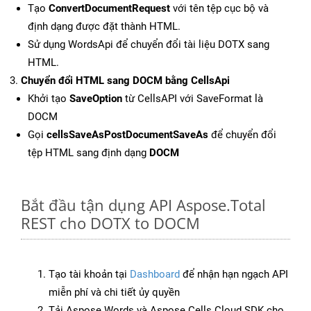
Tạo
ConvertDocumentRequest
với tên tệp cục bộ và
định dạng được đặt thành HTML.
Sử dụng WordsApi để chuyển đổi tài liệu DOTX sang
HTML.
Chuyển đổi HTML sang DOCM bằng CellsApi
Khởi tạo
SaveOption
từ CellsAPI với SaveFormat là
DOCM
Gọi
cellsSaveAsPostDocumentSaveAs
để chuyển đổi
tệp HTML sang định dạng
DOCM
Bắt đầu tận dụng API Aspose.Total
REST cho DOTX to DOCM
Tạo tài khoản tại
Dashboard
để nhận hạn ngạch API
miễn phí và chi tiết ủy quyền
Tải Aspose.Words và Aspose.Cells Cloud SDK cho