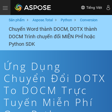
Tiếng Việt
Toggle navigation
Sản phẩm
Aspose.Total
Python
Conversion
Chuyển Word thành DOCM, DOTX thành
DOCM Trình chuyển đổi MIỄN PHÍ hoặc
Python SDK
Ứng Dụng
Chuyển Đổi DOTX
To DOCM Trực
Tuyến Miễn Phí