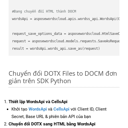
#Đang chuyển đổi HTML thành DOCM
wordsApi
 = asposewordscloud.apis.wordss_api.WordsApi(GetC
request_save_options_data
 = asposewordscloud.HtmlSaveOpti
request
result
Chuyển đổi DOTX Files to DOCM đơn
giản trên SDK Python
Thiết lập WordsApi và CellsApi
Khởi tạo
WordsApi
và
CellsApi
với Client ID, Client
Secret, Base URL & phiên bản API của bạn
Chuyển đổi DOTX sang HTML bằng WordsApi