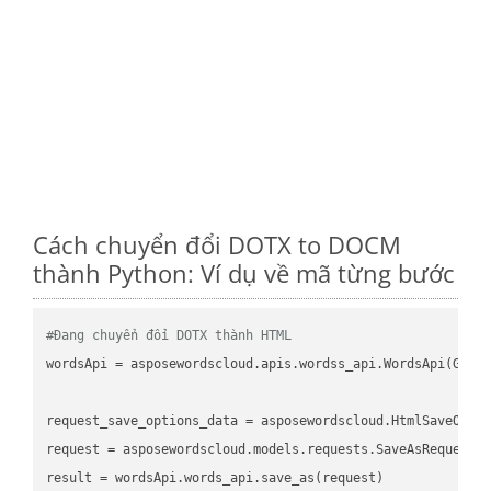
Cách chuyển đổi DOTX to DOCM
thành Python: Ví dụ về mã từng bước
#Đang chuyển đổi DOTX thành HTML
wordsApi
 = asposewordscloud.apis.wordss_api.WordsApi(GetC
request_save_options_data
 = asposewordscloud.HtmlSaveOpti
request
result
 = wordsApi.words_api.save_as(request)
