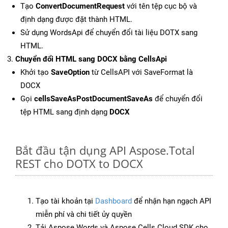
Tạo
ConvertDocumentRequest
với tên tệp cục bộ và
định dạng được đặt thành HTML.
Sử dụng WordsApi để chuyển đổi tài liệu DOTX sang
HTML.
Chuyển đổi HTML sang DOCX bằng CellsApi
Khởi tạo
SaveOption
từ CellsAPI với SaveFormat là
DOCX
Gọi
cellsSaveAsPostDocumentSaveAs
để chuyển đổi
tệp HTML sang định dạng
DOCX
Bắt đầu tận dụng API Aspose.Total
REST cho DOTX to DOCX
Tạo tài khoản tại
Dashboard
để nhận hạn ngạch API
miễn phí và chi tiết ủy quyền
Tải Aspose.Words và Aspose.Cells Cloud SDK cho