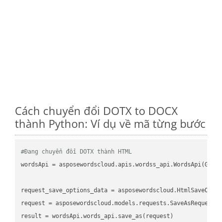
Cách chuyển đổi DOTX to DOCX
thành Python: Ví dụ về mã từng bước
#Đang chuyển đổi DOTX thành HTML
wordsApi
 = asposewordscloud.apis.wordss_api.WordsApi(GetC
request_save_options_data
 = asposewordscloud.HtmlSaveOpti
request
result
 = wordsApi.words_api.save_as(request)
