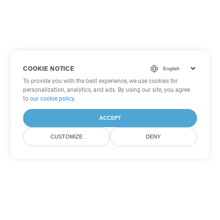
COOKIE NOTICE
To provide you with the best experience, we use cookies for
personalization, analytics, and ads. By using our site, you agree
to
our cookie policy
.
ACCEPT
CUSTOMIZE
DENY
Tùy chọn chuyển đổi Word khác
Chuyển đổi DOTX thành DOC