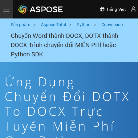
Tiếng Việt
Toggle navigation
Sản phẩm
Aspose.Total
Python
Conversion
Chuyển Word thành DOCX, DOTX thành
DOCX Trình chuyển đổi MIỄN PHÍ hoặc
Python SDK
Ứng Dụng
Chuyển Đổi DOTX
To DOCX Trực
Tuyến Miễn Phí