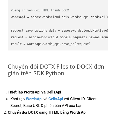
#Đang chuyển đổi HTML thành DOCX
wordsApi
 = asposewordscloud.apis.wordss_api.WordsApi(GetC
request_save_options_data
 = asposewordscloud.HtmlSaveOpti
request
result
Chuyển đổi DOTX Files to DOCX đơn
giản trên SDK Python
Thiết lập WordsApi và CellsApi
Khởi tạo
WordsApi
và
CellsApi
với Client ID, Client
Secret, Base URL & phiên bản API của bạn
Chuyển đổi DOTX sang HTML bằng WordsApi