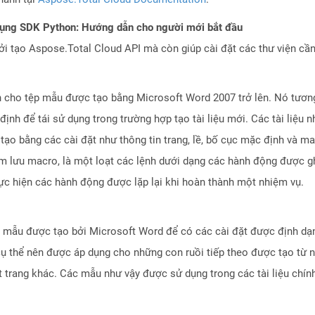
dụng SDK Python: Hướng dẫn cho người mới bắt đầu
 tạo Aspose.Total Cloud API mà còn giúp cài đặt các thư viện cần 
cho tệp mẫu được tạo bằng Microsoft Word 2007 trở lên. Nó tương
 định để tái sử dụng trong trường hợp tạo tài liệu mới. Các tài liệ
ạo bằng các cài đặt như thông tin trang, lề, bố cục mặc định và ma
tm lưu macro, là một loạt các lệnh dưới dạng các hành động được gh
thực hiện các hành động được lặp lại khi hoàn thành một nhiệm vụ.
p mẫu được tạo bởi Microsoft Word để có các cài đặt được định dạ
ụ thể nên được áp dụng cho những con ruồi tiếp theo được tạo từ nh
ặt trang khác. Các mẫu như vậy được sử dụng trong các tài liệu chín