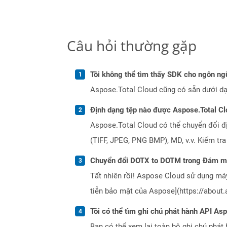
Câu hỏi thường gặp
Tôi không thể tìm thấy SDK cho ngôn ngữ
Aspose.Total Cloud cũng có sẵn dưới dạ
Định dạng tệp nào được Aspose.Total Cl
Aspose.Total Cloud có thể chuyển đổi đ
(TIFF, JPEG, PNG BMP), MD, v.v. Kiểm tr
Chuyển đổi DOTX to DOTM trong Đám mâ
Tất nhiên rồi! Aspose Cloud sử dụng m
tiễn bảo mật của Aspose](https://about.
Tôi có thể tìm ghi chú phát hành API As
Bạn có thể xem lại toàn bộ ghi chú phát 