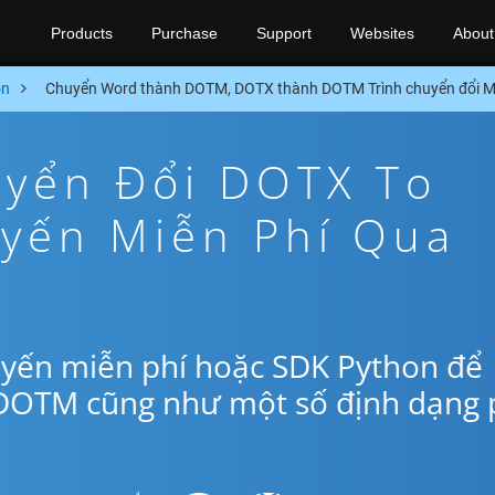
Products
Purchase
Support
Websites
About
on
Chuyển Word thành DOTM, DOTX thành DOTM Trình chuyển đổi M
yển Đổi DOTX To
yến Miễn Phí Qua
uyến miễn phí hoặc SDK Python để
 DOTM cũng như một số định dạng