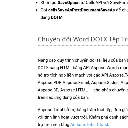
Khởi tạo
SaveOption
từ CellsAPI với SaveFor
Gọi
cellsSaveAsPostDocumentSaveAs
để chu
dạng
DOTM
Chuyển đổi Word DOTX Tệp Tr
Nâng cao quy trình chuyển đổi tài liệu của bạn
DOTX sang HTML bằng API Aspose.Words mạnh
hỗ trợ tích hợp liền mạch với các API Aspose.T
Aspose.PDF, Aspose.Email, Aspose.Slides, As
Aspose.3D, Aspose.HTML — cho phép chuyển đổ
trên các ứng dụng của bạn.
Aspose.Total hỗ trợ hàng trăm loại tệp, đơn gi
với tính linh hoạt vượt trội. Khám phá danh sá
trợ trên nền tảng
Aspose.Total Cloud
.