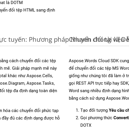
mat là DOTM
yển đổi tệp HTML sang định
ực tuyến: Phương pháp Nhanh chóng và D
Chuyển đổi tài liệ
 bằng cách chuyển đổi các tệp
Aspose.Words Cloud SDK cung 
 mẽ. Giải pháp mạnh mẽ này
để chuyển đổi các tệp MS Word
otal khác như Aspose.Cells,
giống như chúng tôi đã làm ở t
pose.Diagram, Aspose.Tasks,
gọi REST API trực tiếp hay SDK,
i tệp đa định dạng toàn diện
Word sang nhiều định dạng hình
bằng cách sử dụng Aspose.Wor
Tạo đối tượng
Yêu cầu ch
ản hóa các chuyển đổi phức tạp
Gọi phương thức
Conver
ch đầy đủ các định dạng được hỗ
DOTX