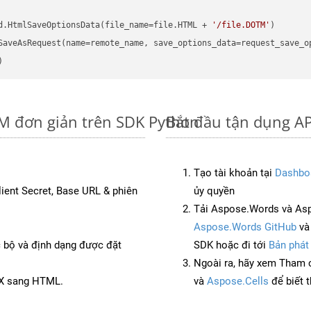
d.HtmlSaveOptionsData(file_name=file.HTML + 
'/file.DOTM'
M đơn giản trên SDK Python
Bắt đầu tận dụng A
Tạo tài khoản tại
Dashbo
Client Secret, Base URL & phiên
ủy quyền
Tải Aspose.Words và Asp
Aspose.Words GitHub
v
c bộ và định dạng được đặt
SDK hoặc đi tới
Bản phát
Ngoài ra, hãy xem Tham 
TX sang HTML.
và
Aspose.Cells
để biết 