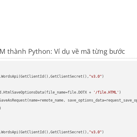
M thành Python: Ví dụ về mã từng bước
.WordsApi(GetClientId(),GetClientSecret(),
"v3.0"
)

d.HtmlSaveOptionsData(file_name=file.DOTX + 
'/file.HTML'


.WordsApi(GetClientId(),GetClientSecret(),
"v3.0"
)
