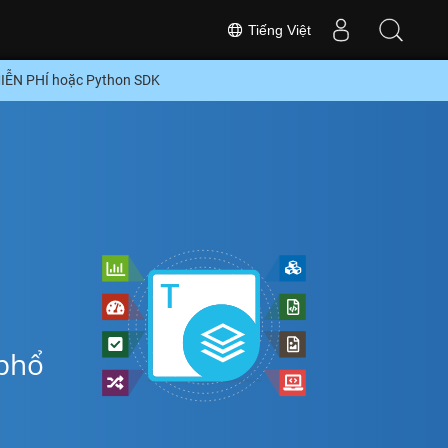
Tiếng Việt
IỄN PHÍ hoặc Python SDK
 phổ