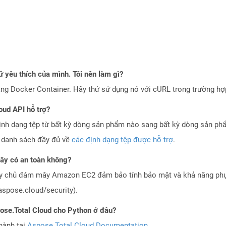
 yêu thích của mình. Tôi nên làm gì?
ng Docker Container. Hãy thử sử dụng nó với cURL trong trường h
oud API hỗ trợ?
ịnh dạng tệp từ bất kỳ dòng sản phẩm nào sang bất kỳ dòng sản ph
a danh sách đầy đủ về
các định dạng tệp được hỗ trợ
.
y có an toàn không?
áy chủ đám mây Amazon EC2 đảm bảo tính bảo mật và khả năng phục
aspose.cloud/security).
pose.Total Cloud cho Python ở đâu?
hành tại
Aspose.Total Cloud Documentation
.