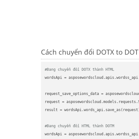
Cách chuyển đổi DOTX to DOT
#Đang chuyển đổi DOTX thành HTML
wordsApi
 = asposewordscloud.apis.wordss_api
request_save_options_data
 = asposewordsclou
request
result
 = wordsApi.words_api.save_as(request)
#Đang chuyển đổi HTML thành DOTM
wordsApi
 = asposewordscloud.apis.wordss_api