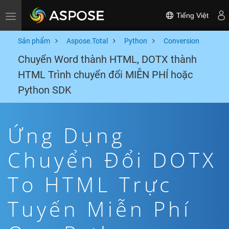
Tiếng Việt
Toggle navigation
Sản phẩm
Aspose.Total
Python
Conversion
Chuyển Word thành HTML, DOTX thành
HTML Trình chuyển đổi MIỄN PHÍ hoặc
Python SDK
Ứng Dụng
Chuyển Đổi DOTX
To HTML Trực
Tuyến Miễn Phí