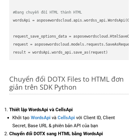
#Đang chuyển đổi HTML thành HTML
wordsApi
 = asposewordscloud.apis.wordss_api.WordsApi(GetC
request_save_options_data
 = asposewordscloud.HtmlSaveOpti
request
result
Chuyển đổi DOTX Files to HTML đơn
giản trên SDK Python
Thiết lập WordsApi và CellsApi
Khởi tạo
WordsApi
và
CellsApi
với Client ID, Client
Secret, Base URL & phiên bản API của bạn
Chuyển đổi DOTX sang HTML bằng WordsApi