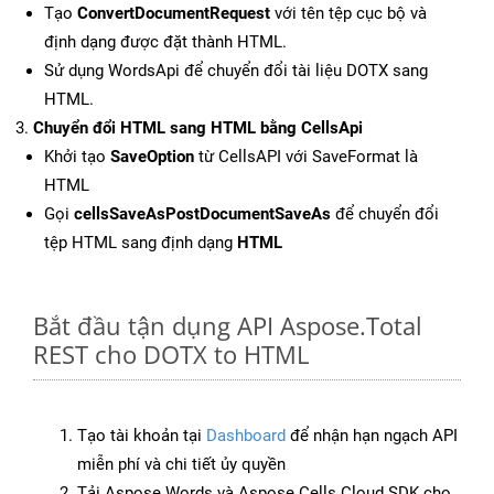
Tạo
ConvertDocumentRequest
với tên tệp cục bộ và
định dạng được đặt thành HTML.
Sử dụng WordsApi để chuyển đổi tài liệu DOTX sang
HTML.
Chuyển đổi HTML sang HTML bằng CellsApi
Khởi tạo
SaveOption
từ CellsAPI với SaveFormat là
HTML
Gọi
cellsSaveAsPostDocumentSaveAs
để chuyển đổi
tệp HTML sang định dạng
HTML
Bắt đầu tận dụng API Aspose.Total
REST cho DOTX to HTML
Tạo tài khoản tại
Dashboard
để nhận hạn ngạch API
miễn phí và chi tiết ủy quyền
Tải Aspose.Words và Aspose.Cells Cloud SDK cho