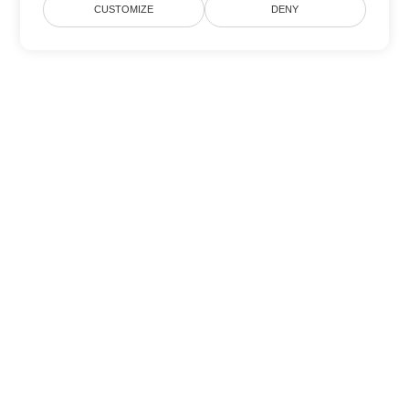
CUSTOMIZE
DENY
Tùy chọn chuyển đổi Word khác
Chuyển đổi DOTX thành DOC
DOC:
Microsoft Word Binary Format
Chuyển đổi DOTX thành DOT
DOT:
Microsoft Word Template Files
Chuyển đổi DOTX thành DOCX
DOCX:
Office 2007+ Word Document
Chuyển đổi DOTX thành DOCM
DOCM:
Microsoft Word 2007 Marco File