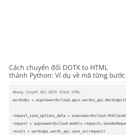
Cách chuyển đổi DOTX to HTML
thành Python: Ví dụ về mã từng bước
#Đang chuyển đổi DOTX thành HTML
wordsApi
 = asposewordscloud.apis.wordss_api.WordsApi(GetC
request_save_options_data
 = asposewordscloud.HtmlSaveOpti
request
result
 = wordsApi.words_api.save_as(request)
