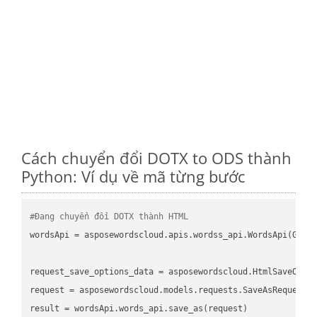
Cách chuyển đổi DOTX to ODS thành
Python: Ví dụ về mã từng bước
#Đang chuyển đổi DOTX thành HTML
wordsApi
 = asposewordscloud.apis.wordss_api.WordsApi(GetC
request_save_options_data
 = asposewordscloud.HtmlSaveOpti
request
result
 = wordsApi.words_api.save_as(request)
