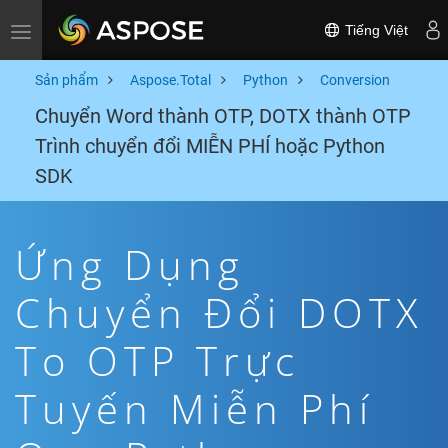
Tiếng Việt
Toggle navigation
Sản phẩm
Aspose.Total
Python
Conversion
Chuyển Word thành OTP, DOTX thành OTP
Trình chuyển đổi MIỄN PHÍ hoặc Python
SDK
Ứng Dụng
Chuyển Đổi DOTX
To OTP Trực
Tuyến Miễn Phí