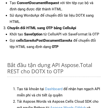
Tạo
ConvertDocumentRequest
với tên tệp cục bộ và
định dạng được đặt thành HTML.
Sử dụng WordsApi để chuyển đổi tài liệu DOTX sang
HTML.
Chuyển đổi HTML sang OTP bằng CellsApi
Khởi tạo
SaveOption
từ CellsAPI với SaveFormat là OTP
Gọi
cellsSaveAsPostDocumentSaveAs
để chuyển đổi
tệp HTML sang định dạng
OTP
Bắt đầu tận dụng API Aspose.Total
REST cho DOTX to OTP
Tạo tài khoản tại
Dashboard
để nhận hạn ngạch API
miễn phí và chi tiết ủy quyền
Tải Aspose.Words và Aspose.Cells Cloud SDK cho
mã nguồn Python từ
Aspose.Words GitHub
và