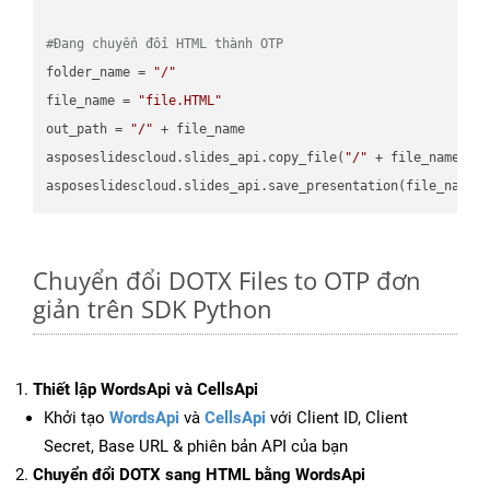
#Đang chuyển đổi HTML thành OTP
folder_name = 
"/"
file_name = 
"file.HTML"
out_path = 
"/"
 + file_name

asposeslidescloud.slides_api.copy_file(
"/"
 + file_name, f
asposeslidescloud.slides_api.save_presentation(file_name,
Chuyển đổi DOTX Files to OTP đơn
giản trên SDK Python
Thiết lập WordsApi và CellsApi
Khởi tạo
WordsApi
và
CellsApi
với Client ID, Client
Secret, Base URL & phiên bản API của bạn
Chuyển đổi DOTX sang HTML bằng WordsApi