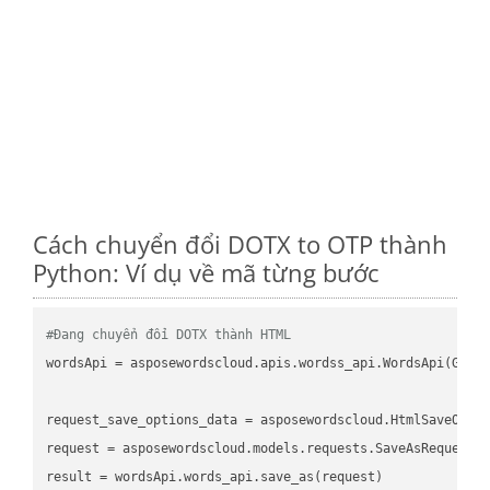
Cách chuyển đổi DOTX to OTP thành
Python: Ví dụ về mã từng bước
#Đang chuyển đổi DOTX thành HTML
wordsApi = asposewordscloud.apis.wordss_api.WordsApi(GetC
request_save_options_data = asposewordscloud.HtmlSaveOptio
request = asposewordscloud.models.requests.SaveAsRequest(n
result = wordsApi.words_api.save_as(request)
