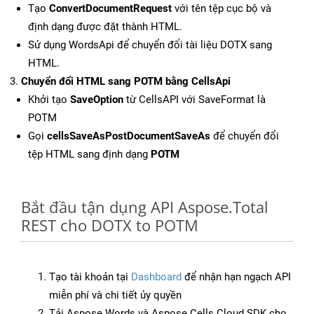
Tạo
ConvertDocumentRequest
với tên tệp cục bộ và
định dạng được đặt thành HTML.
Sử dụng WordsApi để chuyển đổi tài liệu DOTX sang
HTML.
Chuyển đổi HTML sang POTM bằng CellsApi
Khởi tạo
SaveOption
từ CellsAPI với SaveFormat là
POTM
Gọi
cellsSaveAsPostDocumentSaveAs
để chuyển đổi
tệp HTML sang định dạng
POTM
Bắt đầu tận dụng API Aspose.Total
REST cho DOTX to POTM
Tạo tài khoản tại
Dashboard
để nhận hạn ngạch API
miễn phí và chi tiết ủy quyền
Tải Aspose.Words và Aspose.Cells Cloud SDK cho