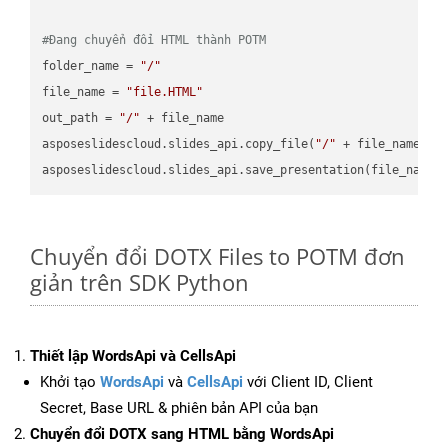
#Đang chuyển đổi HTML thành POTM
folder_name = 
"/"
file_name = 
"file.HTML"
out_path = 
"/"
 + file_name

asposeslidescloud.slides_api.copy_file(
"/"
 + file_name, f
asposeslidescloud.slides_api.save_presentation(file_name,
Chuyển đổi DOTX Files to POTM đơn
giản trên SDK Python
Thiết lập WordsApi và CellsApi
Khởi tạo
WordsApi
và
CellsApi
với Client ID, Client
Secret, Base URL & phiên bản API của bạn
Chuyển đổi DOTX sang HTML bằng WordsApi