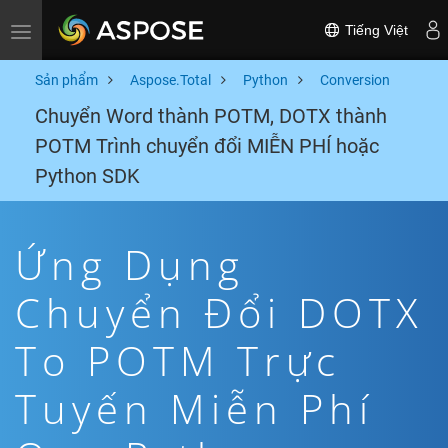
Tiếng Việt
Toggle navigation
Sản phẩm
Aspose.Total
Python
Conversion
Chuyển Word thành POTM, DOTX thành
POTM Trình chuyển đổi MIỄN PHÍ hoặc
Python SDK
Ứng Dụng
Chuyển Đổi DOTX
To POTM Trực
Tuyến Miễn Phí