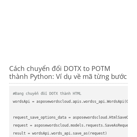
Cách chuyển đổi DOTX to POTM
thành Python: Ví dụ về mã từng bước
#Đang chuyển đổi DOTX thành HTML
wordsApi = asposewordscloud.apis.wordss_api.WordsApi(GetC
request_save_options_data = asposewordscloud.HtmlSaveOptio
request = asposewordscloud.models.requests.SaveAsRequest(n
result = wordsApi.words_api.save_as(request)
