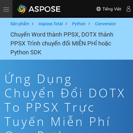
Tiếng Việt
Toggle navigation
Sản phẩm
Aspose.Total
Python
Conversion
Chuyển Word thành PPSX, DOTX thành
PPSX Trình chuyển đổi MIỄN PHÍ hoặc
Python SDK
Ứng Dụng
Chuyển Đổi DOTX
To PPSX Trực
Tuyến Miễn Phí