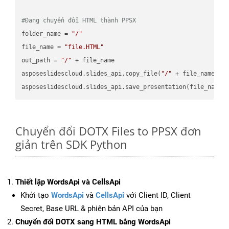
#Đang chuyển đổi HTML thành PPSX
folder_name = 
"/"
file_name = 
"file.HTML"
out_path = 
"/"
 + file_name

asposeslidescloud.slides_api.copy_file(
"/"
 + file_name, f
asposeslidescloud.slides_api.save_presentation(file_name,
Chuyển đổi DOTX Files to PPSX đơn
giản trên SDK Python
Thiết lập WordsApi và CellsApi
Khởi tạo
WordsApi
và
CellsApi
với Client ID, Client
Secret, Base URL & phiên bản API của bạn
Chuyển đổi DOTX sang HTML bằng WordsApi