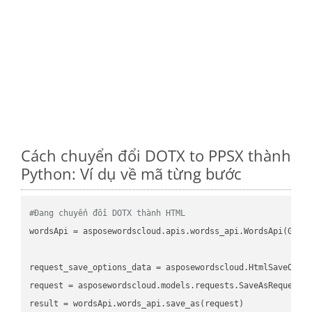
Cách chuyển đổi DOTX to PPSX thành
Python: Ví dụ về mã từng bước
#Đang chuyển đổi DOTX thành HTML
wordsApi = asposewordscloud.apis.wordss_api.WordsApi(GetC
request_save_options_data = asposewordscloud.HtmlSaveOptio
request = asposewordscloud.models.requests.SaveAsRequest(n
result = wordsApi.words_api.save_as(request)
