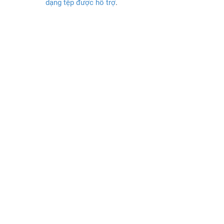
dạng tệp được hỗ trợ
.