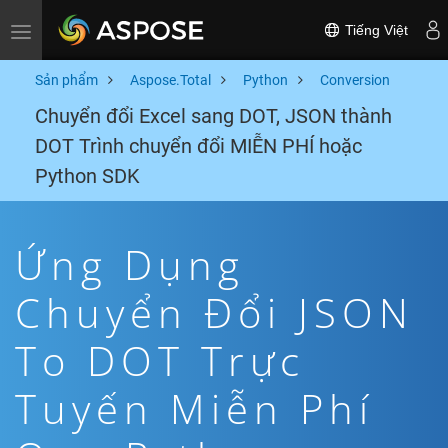
Tiếng Việt
Toggle navigation
Sản phẩm
Aspose.Total
Python
Conversion
Chuyển đổi Excel sang DOT, JSON thành
DOT Trình chuyển đổi MIỄN PHÍ hoặc
Python SDK
Ứng Dụng
Chuyển Đổi JSON
To DOT Trực
Tuyến Miễn Phí