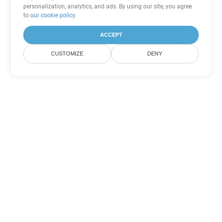
personalization, analytics, and ads. By using our site, you agree
to
our cookie policy
.
ACCEPT
CUSTOMIZE
DENY
Tùy chọn chuyển đổi Excel khác
Chuyển đổi JSON thành DOC
DOC:
Microsoft Word Binary Format
Chuyển đổi JSON thành DOT
DOT:
Microsoft Word Template Files
Chuyển đổi JSON thành DOCX
DOCX:
Office 2007+ Word Document