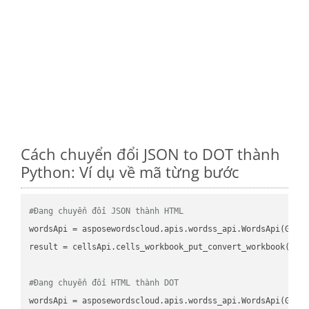
Cách chuyển đổi JSON to DOT thành
Python: Ví dụ về mã từng bước
#Đang chuyển đổi JSON thành HTML
wordsApi
 = asposewordscloud.apis.wordss_api.WordsApi(GetC
result
 = cellsApi.cells_workbook_put_convert_workbook(fil
#Đang chuyển đổi HTML thành DOT
wordsApi
 = asposewordscloud.apis.wordss_api.WordsApi(GetC