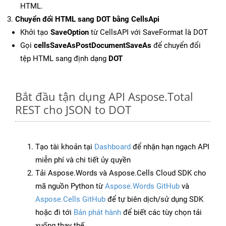
HTML.
Chuyển đổi HTML sang DOT bằng CellsApi
Khởi tạo
SaveOption
từ CellsAPI với SaveFormat là DOT
Gọi
cellsSaveAsPostDocumentSaveAs
để chuyển đổi
tệp HTML sang định dạng
DOT
Bắt đầu tận dụng API Aspose.Total
REST cho JSON to DOT
Tạo tài khoản tại
Dashboard
để nhận hạn ngạch API
miễn phí và chi tiết ủy quyền
Tải Aspose.Words và Aspose.Cells Cloud SDK cho
mã nguồn Python từ
Aspose.Words GitHub
và
Aspose.Cells GitHub
để tự biên dịch/sử dụng SDK
hoặc đi tới
Bản phát hành
để biết các tùy chọn tải
xuống thay thế.