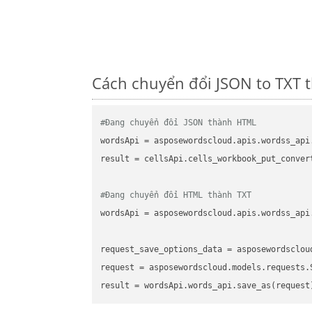
Cách chuyển đổi JSON to TXT 
#Đang chuyển đổi JSON thành HTML
wordsApi
 = asposewordscloud.apis.wordss_api
result
 = cellsApi.cells_workbook_put_conver
#Đang chuyển đổi HTML thành TXT
wordsApi
 = asposewordscloud.apis.wordss_api
request_save_options_data
 = asposewordsclou
request
result