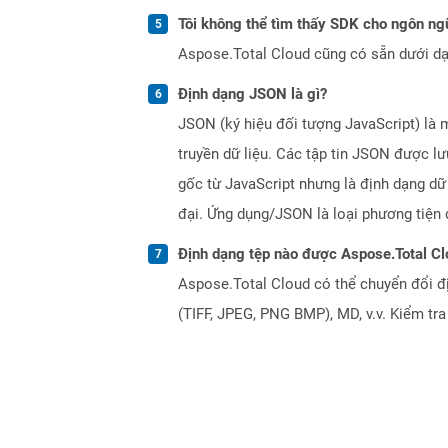
Tôi không thể tìm thấy SDK cho ngôn ngữ
Aspose.Total Cloud cũng có sẵn dưới dạ
Định dạng JSON là gì?
JSON (ký hiệu đối tượng JavaScript) là 
truyền dữ liệu. Các tập tin JSON được l
gốc từ JavaScript nhưng là định dạng dữ
đại. Ứng dụng/JSON là loại phương tiệ
Định dạng tệp nào được Aspose.Total Cl
Aspose.Total Cloud có thể chuyển đổi đ
(TIFF, JPEG, PNG BMP), MD, v.v. Kiểm tr