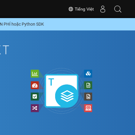
Tiếng Việt
ỄN PHÍ hoặc Python SDK
XT
ổ