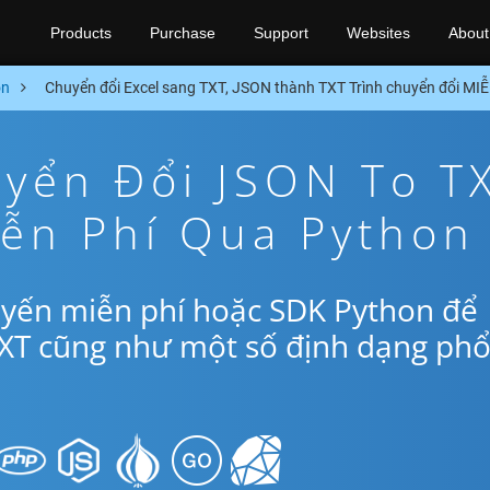
Products
Purchase
Support
Websites
About
on
Chuyển đổi Excel sang TXT, JSON thành TXT Trình chuyển đổi MI
yển Đổi JSON To T
iễn Phí Qua Python
uyến miễn phí hoặc SDK Python để
TXT cũng như một số định dạng ph