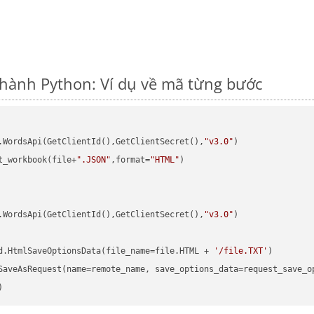
thành Python: Ví dụ về mã từng bước
.WordsApi(GetClientId(),GetClientSecret(),
"v3.0"
t_workbook(file+
".JSON"
,format=
"HTML"
)

.WordsApi(GetClientId(),GetClientSecret(),
"v3.0"
)

d.HtmlSaveOptionsData(file_name=file.HTML + 
'/file.TXT'