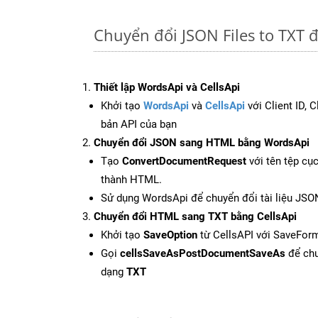
Chuyển đổi JSON Files to TXT 
Thiết lập WordsApi và CellsApi
Khởi tạo
WordsApi
và
CellsApi
với Client ID, 
bản API của bạn
Chuyển đổi JSON sang HTML bằng WordsApi
Tạo
ConvertDocumentRequest
với tên tệp cụ
thành HTML.
Sử dụng WordsApi để chuyển đổi tài liệu JS
Chuyển đổi HTML sang TXT bằng CellsApi
Khởi tạo
SaveOption
từ CellsAPI với SaveFor
Gọi
cellsSaveAsPostDocumentSaveAs
để chu
dạng
TXT