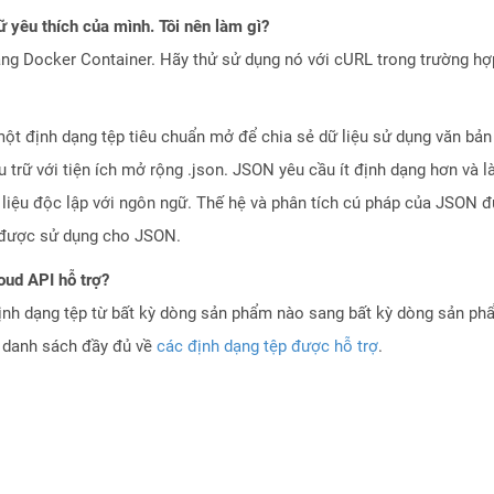
 yêu thích của mình. Tôi nên làm gì?
ng Docker Container. Hãy thử sử dụng nó với cURL trong trường h
một định dạng tệp tiêu chuẩn mở để chia sẻ dữ liệu sử dụng văn bản
ưu trữ với tiện ích mở rộng .json. JSON yêu cầu ít định dạng hơn v
 liệu độc lập với ngôn ngữ. Thế hệ và phân tích cú pháp của JSON đư
n được sử dụng cho JSON.
oud API hỗ trợ?
ịnh dạng tệp từ bất kỳ dòng sản phẩm nào sang bất kỳ dòng sản ph
a danh sách đầy đủ về
các định dạng tệp được hỗ trợ
.