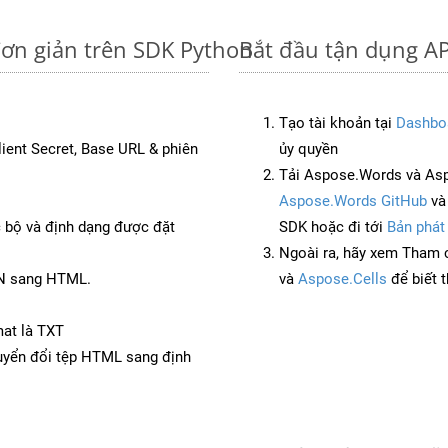
đơn giản trên SDK Python
Bắt đầu tận dụng AP
Tạo tài khoản tại
Dashbo
Client Secret, Base URL & phiên
ủy quyền
Tải Aspose.Words và Asp
Aspose.Words GitHub
v
c bộ và định dạng được đặt
SDK hoặc đi tới
Bản phát
Ngoài ra, hãy xem Tham 
ON sang HTML.
và
Aspose.Cells
để biết 
mat là TXT
yển đổi tệp HTML sang định