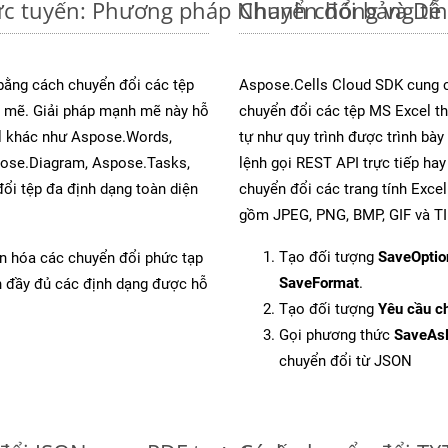
rực tuyến: Phương pháp Nhanh chóng và Dễ
Chuyển đổi bảng tí
 bằng cách chuyển đổi các tệp
Aspose.Cells Cloud SDK cung c
mẽ. Giải pháp mạnh mẽ này hỗ
chuyển đổi các tệp MS Excel th
al khác như Aspose.Words,
tự như quy trình được trình bày
pose.Diagram, Aspose.Tasks,
lệnh gọi REST API trực tiếp ha
i tệp đa định dạng toàn diện
chuyển đổi các trang tính Exce
gồm JPEG, PNG, BMP, GIF và TI
Tạo đối tượng
SaveOptio
ản hóa các chuyển đổi phức tạp
SaveFormat
.
ch đầy đủ các định dạng được hỗ
Tạo đối tượng
Yêu cầu ch
Gọi phương thức
SaveAs
chuyển đổi từ JSON