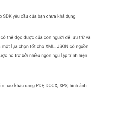
ợp SDK yêu cầu của bạn chưa khả dụng.
 có thể đọc được của con người để lưu trữ và
à là một lựa chọn tốt cho XML. JSON có nguồn
ợc hỗ trợ bởi nhiều ngôn ngữ lập trình hiện
ẩm nào khác sang PDF, DOCX, XPS, hình ảnh